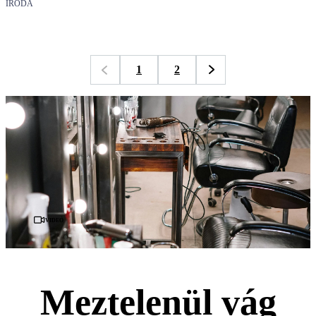
IRODA
1
2
Videó
Meztelenül vág