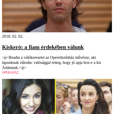
2018. 02. 02.
Kiskeró: a fiam érdekében válunk
<p>Beadta a válókeresetet az Operettszínház művésze, aki
lapunknak elárulta: valósággal retteg, hogy jó apja lesz-e a kis
Ádámnak.</p>
OPERAHÁZ