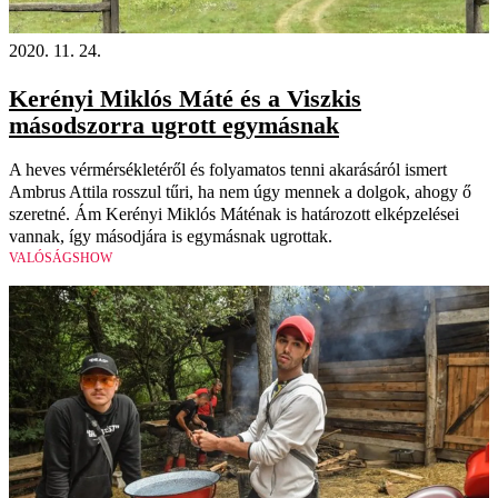
2020. 11. 24.
Kerényi Miklós Máté és a Viszkis
másodszorra ugrott egymásnak
A heves vérmérsékletéről és folyamatos tenni akarásáról ismert
Ambrus Attila rosszul tűri, ha nem úgy mennek a dolgok, ahogy ő
szeretné. Ám Kerényi Miklós Máténak is határozott elképzelései
vannak, így másodjára is egymásnak ugrottak.
VALÓSÁGSHOW