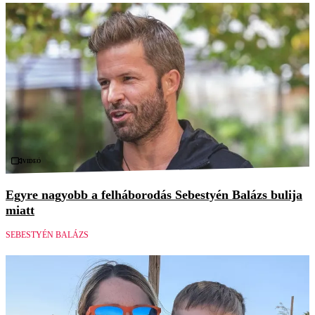
Videó
Egyre nagyobb a felháborodás Sebestyén Balázs bulija
miatt
SEBESTYÉN BALÁZS