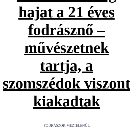
hajat a 21 éves
fodrásznő –
művészetnek
tartja, a
szomszédok viszont
kiakadtak
FODRÁSZOK MEZTELENÜL