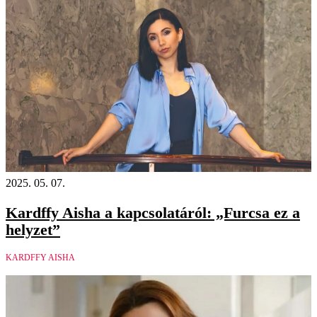
2025. 05. 07.
Kardffy Aisha a kapcsolatáról: „Furcsa ez a
helyzet”
KARDFFY AISHA