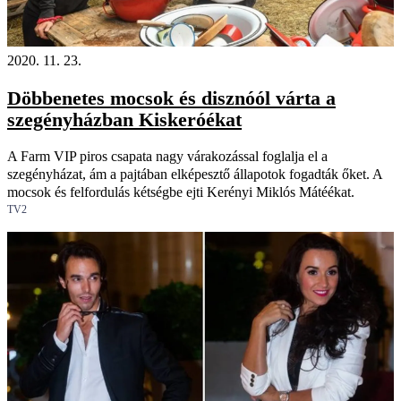
2020. 11. 23.
Döbbenetes mocsok és disznóól várta a
szegényházban Kiskeróékat
A Farm VIP piros csapata nagy várakozással foglalja el a
szegényházat, ám a pajtában elképesztő állapotok fogadták őket. A
mocsok és felfordulás kétségbe ejti Kerényi Miklós Mátéékat.
TV2