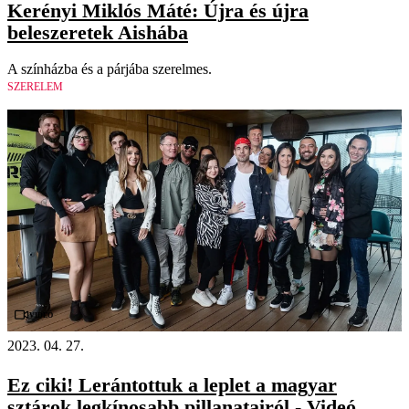
Kerényi Miklós Máté: Újra és újra
beleszeretek Aishába
A színházba és a párjába szerelmes.
SZERELEM
Videó
2023. 04. 27.
Ez ciki! Lerántottuk a leplet a magyar
sztárok legkínosabb pillanatairól - Videó