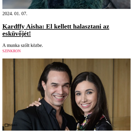
2024. 01. 07.
Kardffy Aisha: El kellett halasztani az
esküvőjét!
A munka szólt közbe.
SZINKRON
Videó