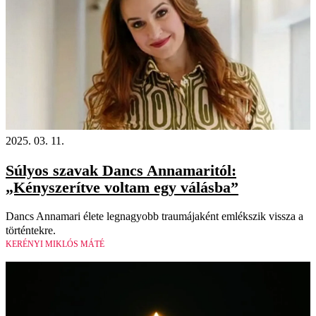
2025. 03. 11.
Súlyos szavak Dancs Annamaritól:
„Kényszerítve voltam egy válásba”
Dancs Annamari élete legnagyobb traumájaként emlékszik vissza a
történtekre.
KERÉNYI MIKLÓS MÁTÉ