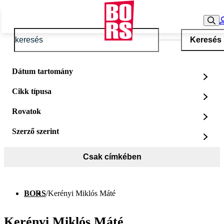
Keresés
Dátum tartomány
Cikk típusa
Rovatok
Szerző szerint
Csak címkében
BORS
/
Kerényi Miklós Máté
Kerényi Miklós Máté