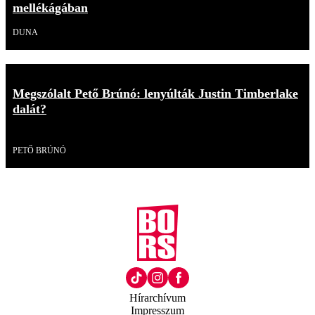
mellékágában
DUNA
Megszólalt Pető Brúnó: lenyúlták Justin Timberlake
dalát?
Videó
PETŐ BRÚNÓ
Hírarchívum
Impresszum