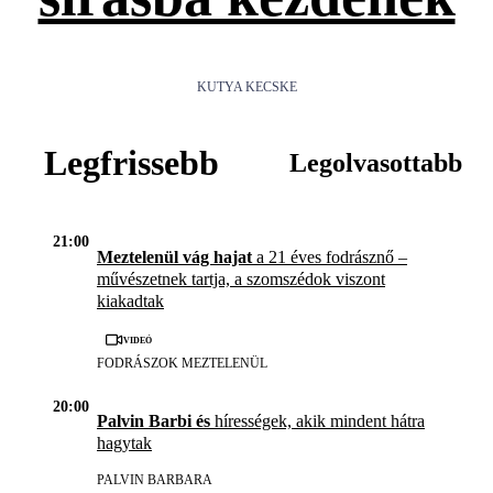
KUTYA KECSKE
Legfrissebb
Legolvasottabb
21:00
Meztelenül vág hajat
a 21 éves fodrásznő –
művészetnek tartja, a szomszédok viszont
kiakadtak
Videó
FODRÁSZOK MEZTELENÜL
20:00
Palvin Barbi és
hírességek, akik mindent hátra
hagytak
PALVIN BARBARA