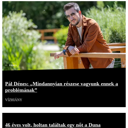
Videó
Pál Dénes: „Mindannyian részese vagyunk ennek a
problémának”
VÍZHIÁNY
46 éves volt, holtan találtak egy nőt a Duna