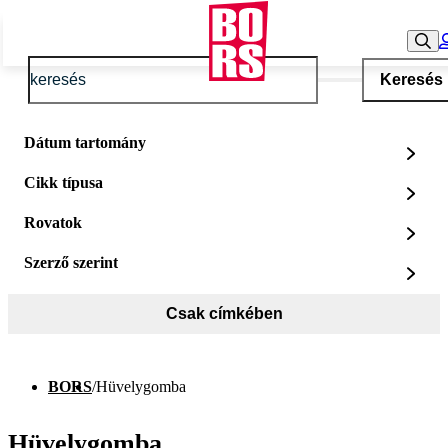
Keresés
Dátum tartomány
Cikk típusa
Rovatok
Szerző szerint
Csak címkében
BORS
/
Hüvelygomba
Hüvelygomba