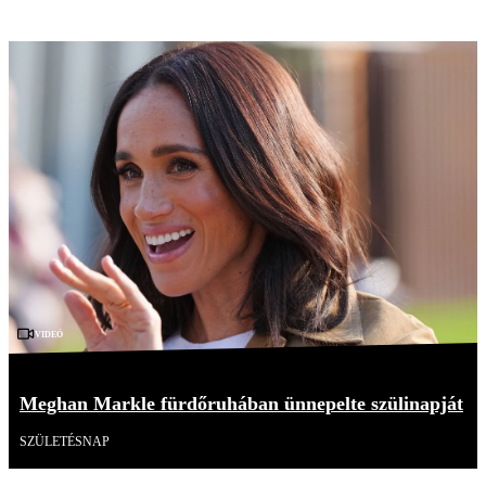
Videó
Meghan Markle fürdőruhában ünnepelte szülinapját
SZÜLETÉSNAP