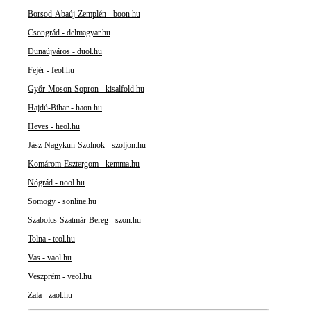
Borsod-Abaúj-Zemplén - boon.hu
Csongrád - delmagyar.hu
Dunaújváros - duol.hu
Fejér - feol.hu
Győr-Moson-Sopron - kisalfold.hu
Hajdú-Bihar - haon.hu
Heves - heol.hu
Jász-Nagykun-Szolnok - szoljon.hu
Komárom-Esztergom - kemma.hu
Nógrád - nool.hu
Somogy - sonline.hu
Szabolcs-Szatmár-Bereg - szon.hu
Tolna - teol.hu
Vas - vaol.hu
Veszprém - veol.hu
Zala - zaol.hu