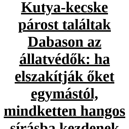
Kutya-kecske
párost találtak
Dabason az
állatvédők: ha
elszakítják őket
egymástól,
mindketten hangos
sírásba kezdenek