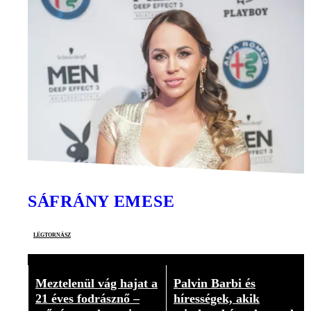
SÁFRÁNY EMESE
légtornász
Meztelenül vág hajat a
Palvin Barbi és
21 éves fodrásznő –
hírességek, akik