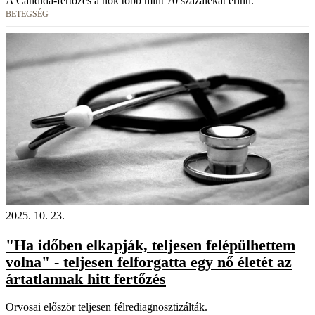
A Candida-fertőzés a nők több mint 70 százalékát érinti.
BETEGSÉG
2025. 10. 23.
"Ha időben elkapják, teljesen felépülhettem
volna" - teljesen felforgatta egy nő életét az
ártatlannak hitt fertőzés
Orvosai először teljesen félrediagnosztizálták.