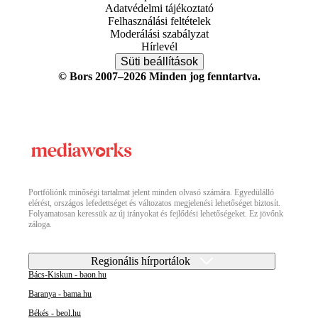
Adatvédelmi tájékoztató
Felhasználási feltételek
Moderálási szabályzat
Hírlevél
Süti beállítások
© Bors 2007–2026 Minden jog fenntartva.
Portfóliónk minőségi tartalmat jelent minden olvasó számára. Egyedülálló
elérést, országos lefedettséget és változatos megjelenési lehetőséget biztosít.
Folyamatosan keressük az új irányokat és fejlődési lehetőségeket. Ez jövőnk
záloga.
Regionális hírportálok
Bács-Kiskun - baon.hu
Baranya - bama.hu
Békés - beol.hu