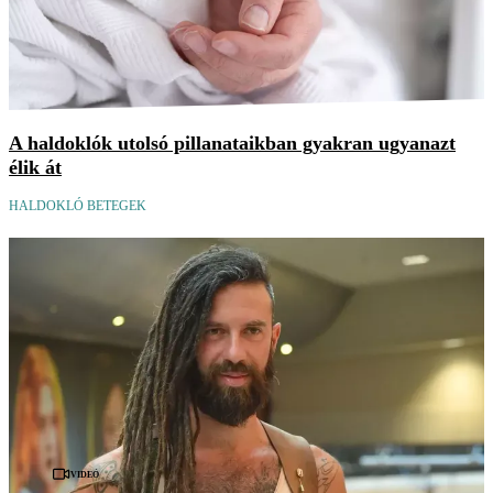
A haldoklók utolsó pillanataikban gyakran ugyanazt
élik át
HALDOKLÓ BETEGEK
Videó