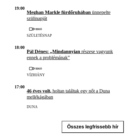
19:00
Meghan Markle fürdőruhában
ünnepelte
szülinapját
Videó
SZÜLETÉSNAP
18:00
Pál Dénes: „Mindannyian
részese vagyunk
ennek a problémának”
Videó
VÍZHIÁNY
17:00
46 éves volt,
holtan találtak egy nőt a Duna
mellékágában
DUNA
Összes legfrissebb hír