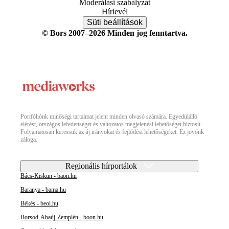
Moderálási szabályzat
Hírlevél
Süti beállítások
© Bors 2007–2026 Minden jog fenntartva.
Portfóliónk minőségi tartalmat jelent minden olvasó számára. Egyedülálló
elérést, országos lefedettséget és változatos megjelenési lehetőséget biztosít.
Folyamatosan keressük az új irányokat és fejlődési lehetőségeket. Ez jövőnk
záloga.
Regionális hírportálok
Bács-Kiskun - baon.hu
Baranya - bama.hu
Békés - beol.hu
Borsod-Abaúj-Zemplén - boon.hu