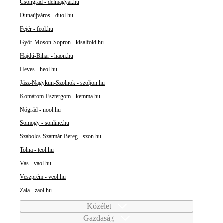
Csongrád - delmagyar.hu
Dunaújváros - duol.hu
Fejér - feol.hu
Győr-Moson-Sopron - kisalfold.hu
Hajdú-Bihar - haon.hu
Heves - heol.hu
Jász-Nagykun-Szolnok - szoljon.hu
Komárom-Esztergom - kemma.hu
Nógrád - nool.hu
Somogy - sonline.hu
Szabolcs-Szatmár-Bereg - szon.hu
Tolna - teol.hu
Vas - vaol.hu
Veszprém - veol.hu
Zala - zaol.hu
Közélet
Gazdaság