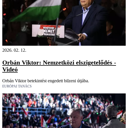
Videó
2026. 02. 12.
Orbán Viktor: Nemzetközi elszigetelődés -
Videó
Orbán Viktor betekintést engedett bilzeni útjába.
EURÓPAI TANÁCS