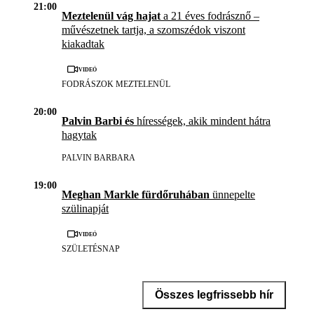
21:00
Meztelenül vág hajat
a 21 éves fodrásznő –
művészetnek tartja, a szomszédok viszont
kiakadtak
Videó
FODRÁSZOK MEZTELENÜL
20:00
Palvin Barbi és
hírességek, akik mindent hátra
hagytak
PALVIN BARBARA
19:00
Meghan Markle fürdőruhában
ünnepelte
szülinapját
Videó
SZÜLETÉSNAP
Összes legfrissebb hír