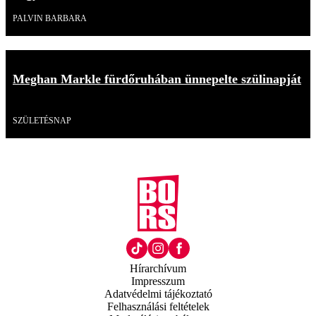
PALVIN BARBARA
Meghan Markle fürdőruhában ünnepelte szülinapját
Videó
SZÜLETÉSNAP
Hírarchívum
Impresszum
Adatvédelmi tájékoztató
Felhasználási feltételek