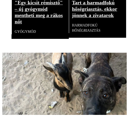
"Egy kicsit rémisztő"
Tart a harmadfokú
– új gyógymód
hőségriasztás, ekkor
mentheti meg a rákos
jönnek a zivatarok
nőt
HARMADFOKÚ
HŐSÉGRIASZTÁS
GYÓGYMÓD