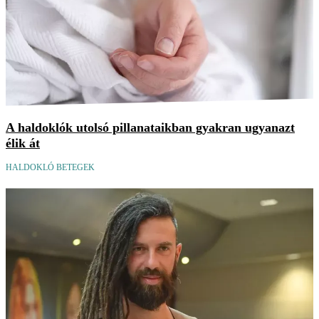
A haldoklók utolsó pillanataikban gyakran ugyanazt
élik át
HALDOKLÓ BETEGEK