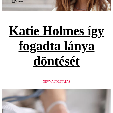
Videó
Katie Holmes így
fogadta lánya
döntését
NÉVVÁLTOZTATÁS