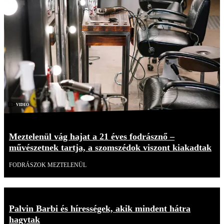
Videó
Meztelenül vág hajat a 21 éves fodrásznő –
művészetnek tartja, a szomszédok viszont kiakadtak
FODRÁSZOK MEZTELENÜL
Palvin Barbi és hírességek, akik mindent hátra
hagytak