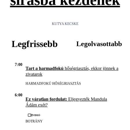
KUTYA KECSKE
Legfrissebb
Legolvasottabb
7:00
Tart a harmadfokú
hőségriasztás, ekkor jönnek a
zivatarok
HARMADFOKÚ HŐSÉGRIASZTÁS
6:00
Ez váratlan fordulat:
Eljegyezték Mandula
Ádám exét?
Videó
BOTRÁNY