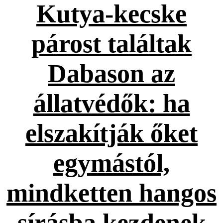
Kutya-kecske
párost találtak
Dabason az
állatvédők: ha
elszakítják őket
egymástól,
mindketten hangos
sírásba kezdenek