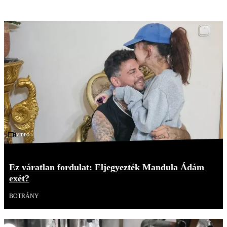
Videó
Ez váratlan fordulat: Eljegyezték Mandula Ádám
exét?
BOTRÁNY