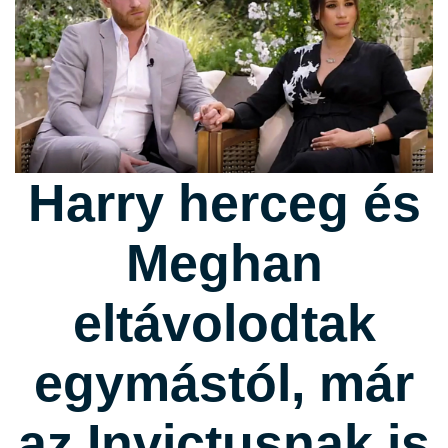
Harry herceg és
Meghan
eltávolodtak
egymástól, már
az Invictusnak is