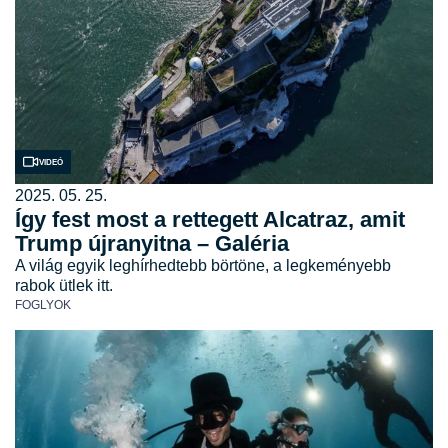
Videó
2025. 05. 25.
Így fest most a rettegett Alcatraz, amit
Trump újranyitna – Galéria
A világ egyik leghírhedtebb börtöne, a legkeményebb
rabok ütlek itt.
FOGLYOK