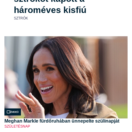
hároméves kisfiú
SZTRÓK
Videó
Meghan Markle fürdőruhában ünnepelte szülinapját
SZÜLETÉSNAP