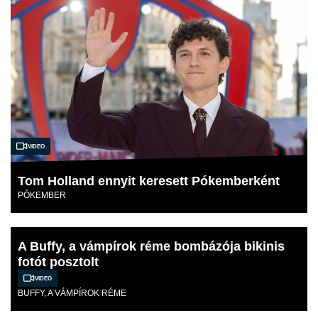
Videó
Tom Holland ennyit keresett Pókemberként
PÓKEMBER
A Buffy, a vámpírok réme bombázója bikinis
fotót posztolt
Videó
BUFFY, A VÁMPÍROK RÉME