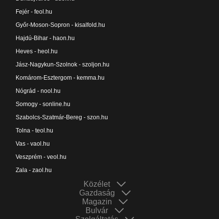
Fejér - feol.hu
Győr-Moson-Sopron - kisalfold.hu
Hajdú-Bihar - haon.hu
Heves - heol.hu
Jász-Nagykun-Szolnok - szoljon.hu
Komárom-Esztergom - kemma.hu
Nógrád - nool.hu
Somogy - sonline.hu
Szabolcs-Szatmár-Bereg - szon.hu
Tolna - teol.hu
Vas - vaol.hu
Veszprém - veol.hu
Zala - zaol.hu
Közélet
Gazdaság
Magazin
Bulvár