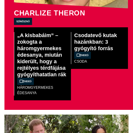
CHARLIZE THERON
színésznő
„A kisbabáim” –
Csodatevő kutak
zokogta a
hazánkban: 3
háromgyermekes
gyógyító forrás
édesanya, miután
Videó
kiderült, hogy a
CSODA
rejtélyes térdfájása
gyógyíthatatlan rák
Videó
HÁROMGYERMEKES
ÉDESANYA