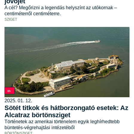
jövőjét
A cél? Megőrizni a legendás helyszínt az utókornak –
centiméterről centiméterre.
SZIGET
18+
2025. 01. 12.
Sötét titkok és hátborzongató esetek: Az
Alcatraz börtönsziget
Történetek az amerikai történelem egyik leghírhedtebb
büntetés-végrehajtási intézetéből
BÖRTÖNSZIGET