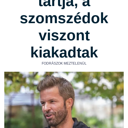
tartja, a
szomszédok
viszont
kiakadtak
FODRÁSZOK MEZTELENÜL