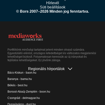
Hírlevél
Süti beállítások
© Bors 2007–2026 Minden jog fenntartva.
Portfóliónk minőségi tartalmat jelent minden olvasó számára.
Egyedülálló elérést, országos lefedettséget és változatos megjelenési
lehetőséget biztosít. Folyamatosan keressük az új irányokat és
fejlődési lehetőségeket. Ez jövőnk záloga.
Regionális hírportálok
Bács-Kiskun - baon.hu
Baranya - bama.hu
Békés - beol.hu
Borsod-Abaúj-Zemplén - boon.hu
Csongrád - delmagyar.hu
Dunaújváros - duol.hu