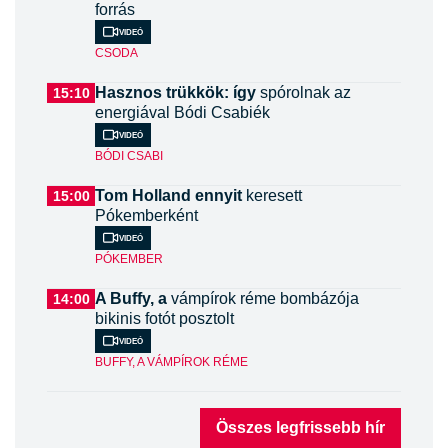
forrás
Videó
CSODA
Hasznos trükkök: így
spórolnak az
15:10
energiával Bódi Csabiék
Videó
BÓDI CSABI
Tom Holland ennyit
keresett
15:00
Pókemberként
Videó
PÓKEMBER
A Buffy, a
vámpírok réme bombázója
14:00
bikinis fotót posztolt
Videó
BUFFY, A VÁMPÍROK RÉME
Összes legfrissebb hír