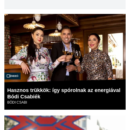
Videó
Hasznos trükkök: így spórolnak az energiával
Bódi Csabiék
BÓDI CSABI