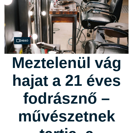
Videó
Meztelenül vág
hajat a 21 éves
fodrásznő –
művészetnek