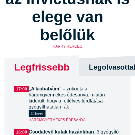
elege van
belőlük
HARRY HERCEG
Legfrissebb
Legolvasotta
„A kisbabáim” –
zokogta a
17:00
háromgyermekes édesanya, miután
kiderült, hogy a rejtélyes térdfájása
gyógyíthatatlan rák
Videó
HÁROMGYERMEKES ÉDESANYA
Csodatevő kutak hazánkban:
3 gyógyító
16:00