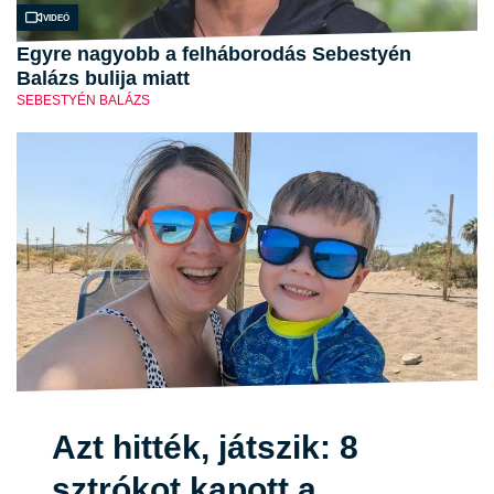
Videó
Egyre nagyobb a felháborodás Sebestyén
Balázs bulija miatt
SEBESTYÉN BALÁZS
Azt hitték, játszik: 8
sztrókot kapott a