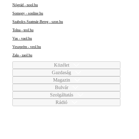
Nógrád - nool.hu
Somogy - sonline.hu
Szabolcs-Szatmár-Bereg - szon.hu
Tolna - teol.hu
Vas - vaol.hu
Veszprém - veol.hu
Zala - zaol.hu
Közélet
Gazdaság
Magazin
Bulvár
Szolgáltatás
Rádió