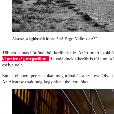
Alcatraz, a leghíresebb börtön Fotó: Roger-Viollet via AFP
Többen is más börtönökből kerültek ide. Azért, mert azokb
képtelenség megszökni.
Ha valakinek sikerült is túl jutni 
esélye volt.
Ennek ellenére persze sokan megpróbálták a szökést. Olyan
Az Alcatraz csak még kegyetlenebbé tette őket.