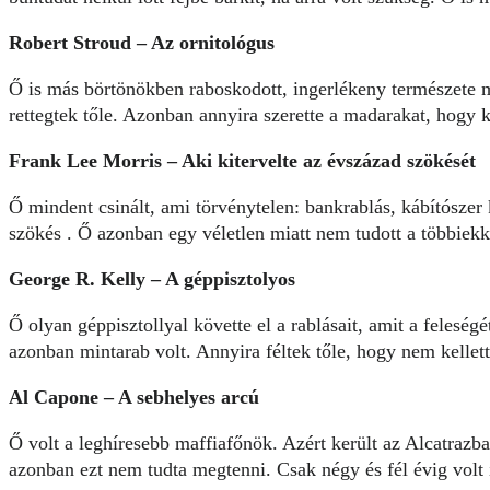
Robert Stroud – Az ornitológus
Ő is más börtönökben raboskodott, ingerlékeny természete mia
rettegtek tőle. Azonban annyira szerette a madarakat, hogy k
Frank Lee Morris – Aki kitervelte az évszázad szökését
Ő mindent csinált, ami törvénytelen: bankrablás, kábítószer k
szökés . Ő azonban egy véletlen miatt nem tudott a többiekk
George R. Kelly – A géppisztolyos
Ő olyan géppisztollyal követte el a rablásait, amit a felesé
azonban mintarab volt. Annyira féltek tőle, hogy nem kellet
Al Capone – A sebhelyes arcú
Ő volt a leghíresebb maffiafőnök. Azért került az Alcatrazba
azonban ezt nem tudta megtenni. Csak négy és fél évig volt 