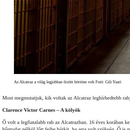
Az Alcatraz a világ legjobban őrzött börtöne volt Fotó: Gili Yaari
Most megmutatjuk, kik voltak az Alcatraz leghírhedtebb rab
Clarence Victor Carnes – A kölyök
Ő volt a legfiatalabb rab az Alcatrazban. 16 éves korában ker
bűntudat nélkül lőtt fejbe bárkit, ha arra volt szükség. Ő i