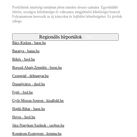
Portfóliónk minőségi tartalmat jelent minden olvasó számára. Egyedülálló
elérést, országos lefedettséget és változatos megjelenési lehetőséget biztosít.
Folyamatosan keressük az új irányokat és fejlődési lehetőségeket. Ez jövőnk
záloga.
Regionális hírportálok
Bács-Kiskun - baon.hu
Baranya - bama.hu
Békés - beol.hu
Borsod-Abaúj-Zemplén - boon.hu
Csongrád - delmagyar.hu
Dunaújváros - duol.hu
Fejér - feol.hu
Győr-Moson-Sopron - kisalfold.hu
Hajdú-Bihar - haon.hu
Heves - heol.hu
Jász-Nagykun-Szolnok - szoljon.hu
Komárom-Esztergom - kemma.hu