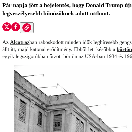
Pár napja jött a bejelentés, hogy Donald Trump újr
legveszélyesebb bűnözőknek adott otthont.
Az
Alcatraz
ban raboskodott minden idők leghíresebb gengs
állt itt, majd katonai erődítmény. Ebből lett később a
börtön
egyik legszigorúbban őrzött börtön az USA-ban 1934 és 19