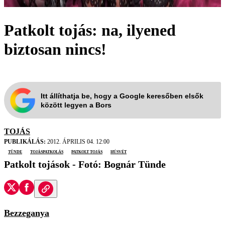
Patkolt tojás: na, ilyened
biztosan nincs!
Itt állíthatja be, hogy a Google keresőben elsők
között legyen a Bors
TOJÁS
PUBLIKÁLÁS:
2012. ÁPRILIS 04. 12:00
tünde
tojáspatkolás
patkolt tojás
húsvét
Patkolt tojások - Fotó: Bognár Tünde
Bezzeganya