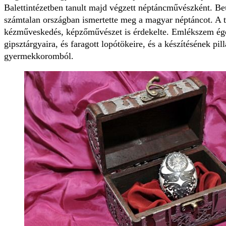
Balettintézetben tanult majd végzett néptáncművészként. Beu
számtalan országban ismertette meg a magyar néptáncot. A t
kézműveskedés, képzőművészet is érdekelte. Emlékszem ég
gipsztárgyaira, és faragott lopótökeire, és a készítésének pil
gyermekkoromból.