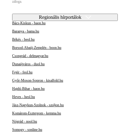
záloga.
Regionális hírportálok
Bács-Kiskun - baon.hu
Baranya - bama.hu
Békés - beol.hu
Borsod-Abaúj-Zemplén - boon.hu
Csongrád - delmagyar.hu
Dunaújváros - duol.hu
Fejér - feol.hu
Győr-Moson-Sopron - kisalfold.hu
Hajdú-Bihar - haon.hu
Heves - heol.hu
Jász-Nagykun-Szolnok - szoljon.hu
Komárom-Esztergom - kemma.hu
Nógrád - nool.hu
Somogy - sonline.hu