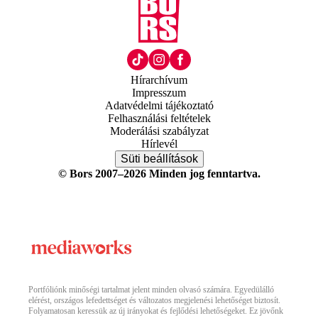
Hírarchívum
Impresszum
Adatvédelmi tájékoztató
Felhasználási feltételek
Moderálási szabályzat
Hírlevél
Süti beállítások
© Bors 2007–2026 Minden jog fenntartva.
Portfóliónk minőségi tartalmat jelent minden olvasó számára. Egyedülálló
elérést, országos lefedettséget és változatos megjelenési lehetőséget biztosít.
Folyamatosan keressük az új irányokat és fejlődési lehetőségeket. Ez jövőnk