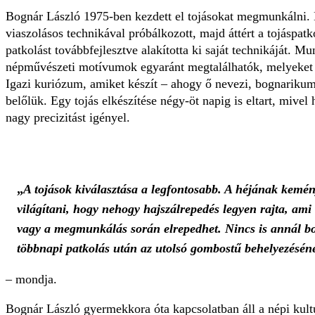
Bognár László 1975-ben kezdett el tojásokat megmunkálni. E
viaszolásos technikával próbálkozott, majd áttért a tojáspa
patkolást továbbfejlesztve alakította ki saját technikáját. 
népművészeti motívumok egyaránt megtalálhatók, melyeket sa
Igazi kuriózum, amiket készít – ahogy ő nevezi, bognarikum
belőlük. Egy tojás elkészítése négy-öt napig is eltart, mivel 
nagy precizitást igényel.
„
A tojások kiválasztása a legfontosabb. A héjának kemény
világítani, hogy nehogy hajszálrepedés legyen rajta, ami
vagy a megmunkálás során elrepedhet. Nincs is annál b
többnapi patkolás után az utolsó gombostű behelyezésénél
– mondja.
Bognár László gyermekkora óta kapcsolatban áll a népi kult