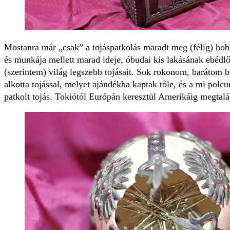
Mostanra már „csak” a tojáspatkolás maradt meg (félig) ho
és munkája mellett marad ideje, óbudai kis lakásának ebédlőa
(szerintem) világ legszebb tojásait. Sok rokonom, barátom
alkotta tojással, melyet ajándékba kaptak tőle, és a mi polc
patkolt tojás. Tokiótól Európán keresztül Amerikáig megtal