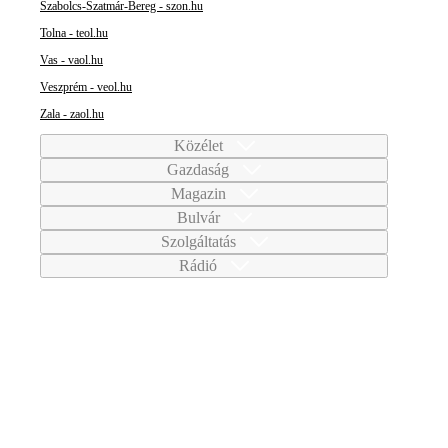
Szabolcs-Szatmár-Bereg - szon.hu
Tolna - teol.hu
Vas - vaol.hu
Veszprém - veol.hu
Zala - zaol.hu
Közélet
Gazdaság
Magazin
Bulvár
Szolgáltatás
Rádió