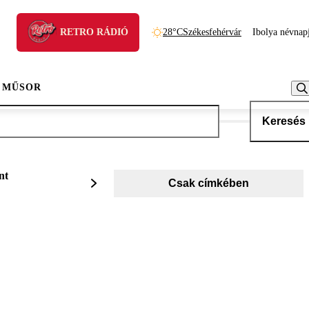
RETRO RÁDIÓ
28°C
Székesfehérvár
Ibolya névnap
 MŰSOR
Keresés
nt
Csak címkében