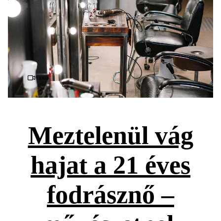
Videó
Meztelenül vág
hajat a 21 éves
fodrásznő –