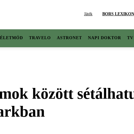
Játék
BORS LEXIKO
ÉLETMÓD
TRAVELO
ASTRONET
NAPI DOKTOR
TV
irmok között sétálha
Parkban