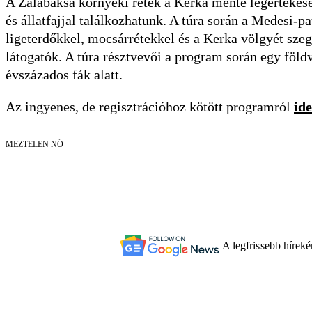
A Zalabaksa környéki rétek a Kerka mente legértékese
és állatfajjal találkozhatunk. A túra során a Medesi-
ligeterdőkkel, mocsárrétekkel és a Kerka völgyét sz
látogatók. A túra résztvevői a program során egy föl
évszázados fák alatt.
Az ingyenes, de regisztrációhoz kötött programról
ide
MEZTELEN NŐ
A legfrissebb hírek