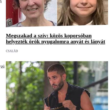
m
Megszakad a szív: közös koporsóban
helyezték örök nyugalomra anyát és lányát
CSALÁD
rzi