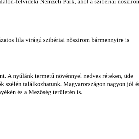
laton-felvidéki Nemzeti Park, ahol a szibériai nősziro
atos lila virágú szibériai nőszirom bármennyire is
int. A nyúlánk termetű növénnyel nedves réteken, üde
ők szélén találkozhatunk. Magyarországon nagyon jól é
yékén és a Mezőség területén is.