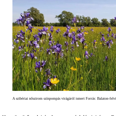
A szibériai nőszirom színpompás virágáról ismert Forrás: Balaton-fel