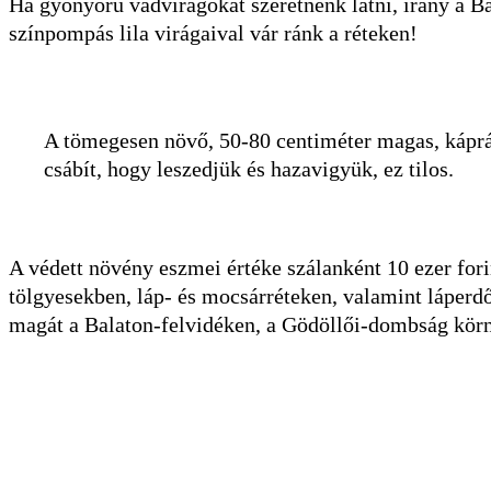
Ha gyönyörű vadvirágokat szeretnénk látni, irány a Ba
színpompás lila virágaival vár ránk a réteken!
A tömegesen növő, 50-80 centiméter magas, kápráz
csábít, hogy leszedjük és hazavigyük, ez tilos.
A védett növény eszmei értéke szálanként 10 ezer for
tölgyesekben, láp- és mocsárréteken, valamint láperd
magát a Balaton-felvidéken, a Gödöllői-dombság körn