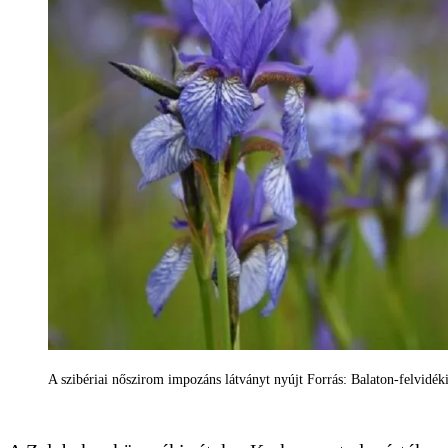
A szibériai nőszirom impozáns látványt nyújt Forrás: Balaton-felvidé