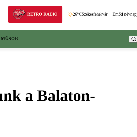
N
RETRO RÁDIÓ
26°C
Székesfehérvár
Emőd névnap
 MŰSOR
tunk a Balaton-