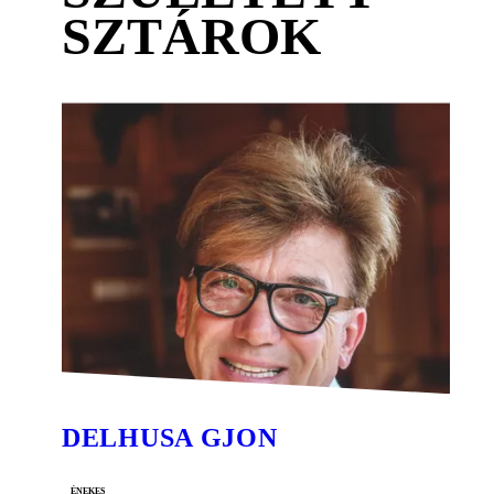
SZTÁROK
DELHUSA GJON
énekes