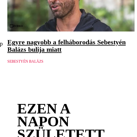
Videó
Egyre nagyobb a felháborodás Sebestyén
ép
Balázs bulija miatt
SEBESTYÉN BALÁZS
EZEN A
NAPON
SZÜLETETT