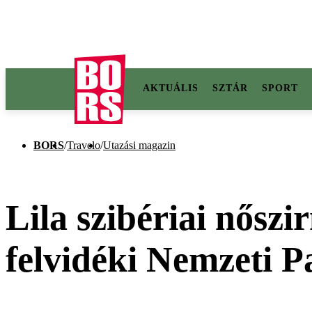
AKTUÁLIS
SZTÁR
SPORT
BORS
/
Travelo
/
Utazási magazin
Lila szibériai nősz
felvidéki Nemzeti 