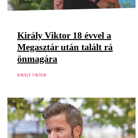
Videó
Király Viktor 18 évvel a
Megasztár után talált rá
önmagára
KIRÁLY VIKTOR