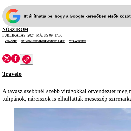
Itt állíthatja be, hogy a Google keresőben elsők közö
NŐSZIROM
PUBLIKÁLÁS:
2024. MÁJUS 09. 17:30
virágzik
Balaton-felvidéki Nemzeti Park
túravezetés
Travelo
A tavasz szebbnél szebb virágokkal örvendeztet meg m
tulipánok, nárciszok is elhullatták meseszép szirmaik