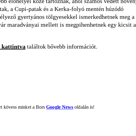
bb élőhelyei közé tartoznak, ahol számos védett növén
patak, a Cupi-patak és a Kerka-folyó mentén húzódó
egélyező gyertyános tölgyesekkel ismerkedhetnek meg a
dvár maradványai mellett is megpihenhetnek egy kicsit 
 kattintva
találtok bővebb információt.
ért kövess minket a Bors
Google News
oldalán is!