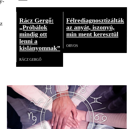
y-
Rácz Gergő:
Félrediagnosztizálták
az
„Próbálok
az anyát, iszonyú,
mindig ott
min ment keresztül
lenni a
ORVOS
kislányomnak”
RÁCZ GERGŐ