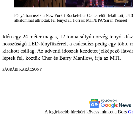
Fényárban úszik a New York-i Rockefeller Center előtt felállított, 24,
alkalommal állítottak fel fenyőfát. Forrás: MTI/EPA/Sarah Yenesel
Idén egy 24 méter magas, 12 tonna súlyú norvég fenyőt díszí
hosszúságú LED-fényfüzérrel, a csúcsdísz pedig egy több, m
kirakott csillag. Az adventi időszak kezdetét jelképező lát
léptek fel, köztük Cher és Barry Manilow, írja az MTI.
ZÁGRÁBI KARÁCSONY
A legfrissebb hírekért kövess minket a Bors
Go