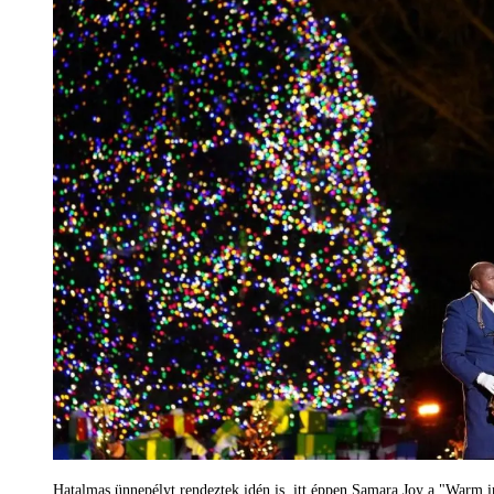
Hatalmas ünnepélyt rendeztek idén is, itt éppen Samara Joy a "Warm 