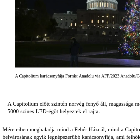
A Capitolium karácsonyfája Forrás: Anadolu via AFP/2023 Anadolu/C
A Capitolium előtt szintén norvég fenyő áll, magassága me
5000 színes LED-égőt helyeztek el rajta.
Méreteiben meghaladja mind a Fehér Háznál, mind a Capito
belvárosának egyik legnépszerűbb karácsonyfája, ami felhők