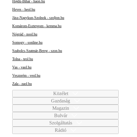
Hajdú-Bihar - haon.hu
Heves - heol.hu
Jász-Nagykun-Szolnok - szoljon.hu
Komárom-Esztergom - kemma.hu
Nógrád - nool.hu
Somogy - sonline.hu
Szabolcs-Szatmár-Bereg - szon.hu
Tolna - teol.hu
Vas - vaol.hu
Veszprém - veol.hu
Zala - zaol.hu
Közélet
Gazdaság
Magazin
Bulvár
Szolgáltatás
Rádió