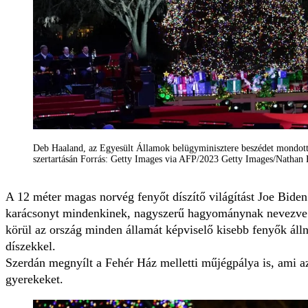
Deb Haaland, az Egyesült Államok belügyminisztere beszédet mondot
szertartásán Forrás: Getty Images via AFP/2023 Getty Images/Nathan
A 12 méter magas norvég fenyőt díszítő világítást Joe Biden
karácsonyt mindenkinek, nagyszerű hagyománynak nevezve a
körül az ország minden államát képviselő kisebb fenyők álln
díszekkel.
Szerdán megnyílt a Fehér Ház melletti műjégpálya is, ami az
gyerekeket.