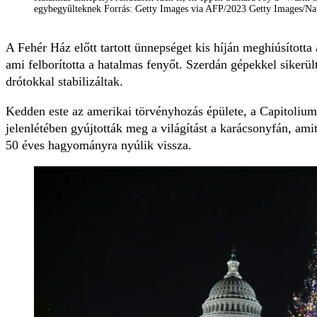
egybegyűlteknek Forrás: Getty Images via AFP/2023 Getty Images/N
A Fehér Ház előtt tartott ünnepséget kis híján meghiúsította a
ami felborította a hatalmas fenyőt. Szerdán gépekkel sikerült 
drótokkal stabilizáltak.
Kedden este az amerikai törvényhozás épülete, a Capitolium
jelenlétében gyújtották meg a világítást a karácsonyfán, am
50 éves hagyományra nyúlik vissza.