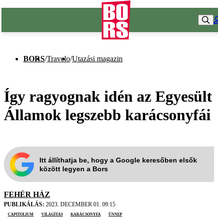
BORS
/
Travelo
/
Utazási magazin
Így ragyognak idén az Egyesült
Államok legszebb karácsonyfái
Itt állíthatja be, hogy a Google keresőben elsők
között legyen a Bors
FEHÉR HÁZ
PUBLIKÁLÁS:
2023. DECEMBER 01. 09:15
Capitolium
világítás
karácsonyfa
ünnep