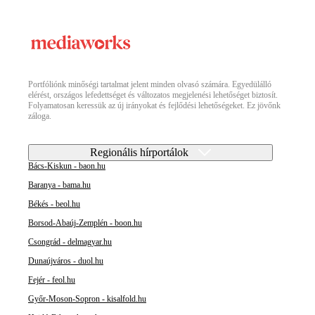
Portfóliónk minőségi tartalmat jelent minden olvasó számára. Egyedülálló
elérést, országos lefedettséget és változatos megjelenési lehetőséget biztosít.
Folyamatosan keressük az új irányokat és fejlődési lehetőségeket. Ez jövőnk
záloga.
Regionális hírportálok
Bács-Kiskun - baon.hu
Baranya - bama.hu
Békés - beol.hu
Borsod-Abaúj-Zemplén - boon.hu
Csongrád - delmagyar.hu
Dunaújváros - duol.hu
Fejér - feol.hu
Győr-Moson-Sopron - kisalfold.hu