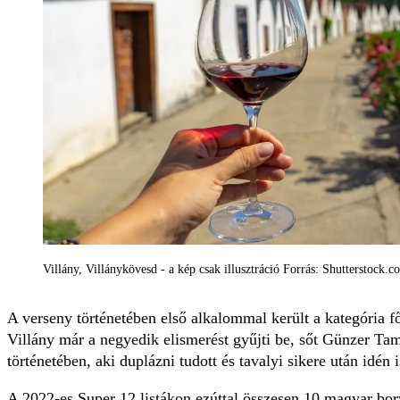
Villány, Villánykövesd - a kép csak illusztráció Forrás: Shutterstock.c
A verseny történetében első alkalommal került a kategória 
Villány már a negyedik elismerést gyűjti be, sőt Günzer Tam
történetében, aki duplázni tudott és tavalyi sikere után idén
A 2022-es Super 12 listákon ezúttal összesen 10 magyar borv