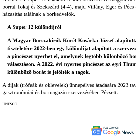
borral Tokaj és Szekszárd (4-4), majd Villány, Eger és Pécs 
házasítás találnak a borkedvelők.
A Super 12 különdíjról
A Magyar Borszakírók Körét Kosárka József alapította
tiszteletére 2022-ben egy különdíjat alapított a szerve
a pincészet nyerhet el, amelynek legtöbb különböző bor
választáson. A 2022. évi nyertes pincészet az egri Thum
különböző borát is jelölték a tagok.
A díjak (trófeák és oklevelek) ünnepélyes átadására 2023 ta
gasztronómiai és bormagazin szervezésében Pécsett.
UNESCO