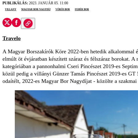
PUBLIKÁLÁS:
2023. JANUÁR 05. 11:00
villany
Magyar Bor Nagydíj
vörös bor
fehér bor
Travelo
A Magyar Borszakírók Köre 2022-ben hetedik alkalommal ért
elmúlt öt évjáratban készített száraz és félszáraz borokat. 
kategóriában a pannonhalmi Cseri Pincészet 2019-es Septimu
közül pedig a villányi Günzer Tamás Pincészet 2019-es GT 
odaítélt, 2022-es Magyar Bor Nagydíjat - közölte a szakmai