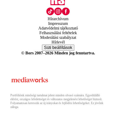
Hírarchívum
Impresszum
Adatvédelmi tájékoztató
Felhasználási feltételek
Moderálási szabályzat
Hírlevél
Süti beállítások
© Bors 2007–2026 Minden jog fenntartva.
Portfóliónk minőségi tartalmat jelent minden olvasó számára. Egyedülálló
elérést, országos lefedettséget és változatos megjelenési lehetőséget biztosít.
Folyamatosan keressük az új irányokat és fejlődési lehetőségeket. Ez jövőnk
záloga.