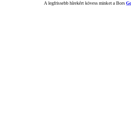
A legfrissebb hírekért kövess minket a Bors
Go