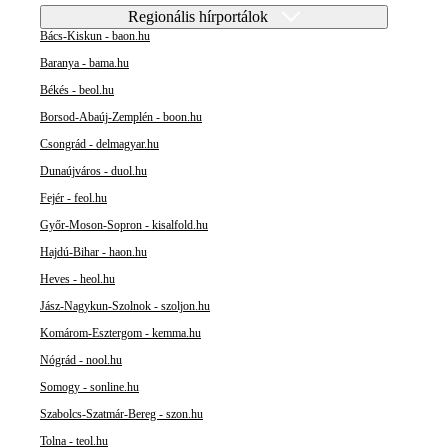
Regionális hírportálok
Bács-Kiskun - baon.hu
Baranya - bama.hu
Békés - beol.hu
Borsod-Abaúj-Zemplén - boon.hu
Csongrád - delmagyar.hu
Dunaújváros - duol.hu
Fejér - feol.hu
Győr-Moson-Sopron - kisalfold.hu
Hajdú-Bihar - haon.hu
Heves - heol.hu
Jász-Nagykun-Szolnok - szoljon.hu
Komárom-Esztergom - kemma.hu
Nógrád - nool.hu
Somogy - sonline.hu
Szabolcs-Szatmár-Bereg - szon.hu
Tolna - teol.hu