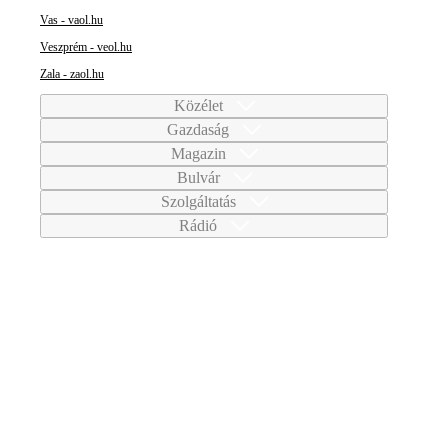
Vas - vaol.hu
Veszprém - veol.hu
Zala - zaol.hu
Közélet
Gazdaság
Magazin
Bulvár
Szolgáltatás
Rádió