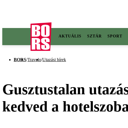
AKTUÁLIS
SZTÁR
SPORT
BORS
/
Travelo
/
Utazási hírek
Gusztustalan utazás
kedved a hotelszobai