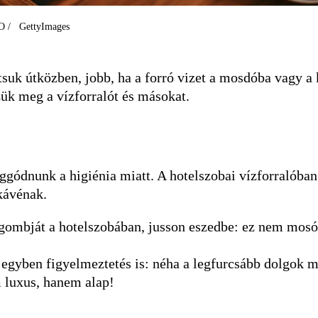
XPO / GettyImages
tsuk útközben, jobb, ha a forró vizet a mosdóba vagy a 
ük meg a vízforralót és másokat.
aggódnunk a higiénia miatt. A hotelszobai vízforralób
 kávénak.
gombját a hotelszobában, jusson eszedbe: ez nem mosó
m egyben figyelmeztetés is: néha a legfurcsább dolgok
m luxus, hanem alap!