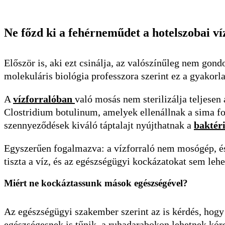
Ne főzd ki a fehérneműdet a hotelszobai ví
Először is, aki ezt csinálja, az valószínűleg nem go
molekuláris biológia professzora szerint ez a gyakor
A
vízforralóban
való mosás nem sterilizálja teljesen
Clostridium botulinum, amelyek ellenállnak a sima f
szennyeződések kiváló táptalajt nyújthatnak a
baktér
Egyszerűen fogalmazva: a vízforraló nem mosógép, és
tiszta a víz, és az egészségügyi kockázatokat sem lehe
Miért ne kockáztassunk mások egészségével?
Az egészségügyi szakember szerint az is kérdés, hogy
egészségesnek is tűnik, a ruhadarabokon lehetnek k