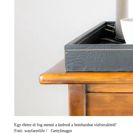
Egy életre el fog menni a kedved a hotelszobai vízforralótól!
Fotó: wayfarerlife / GettyImages