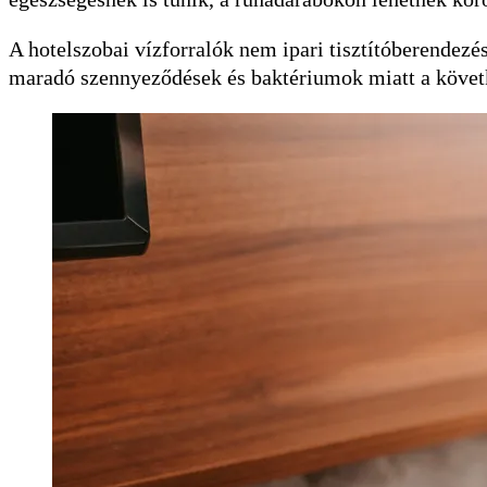
A hotelszobai vízforralók nem ipari tisztítóberendezé
maradó szennyeződések és baktériumok miatt a követk