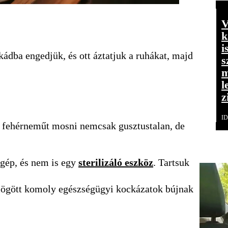
V
k
i
kádba engedjük, és ott áztatjuk a ruhákat, majd
s
m
l
z
I
an fehérneműt mosni nemcsak gusztustalan, de
gép, és nem is egy
sterilizáló eszköz
. Tartsuk
 mögött komoly egészségügyi kockázatok bújnak