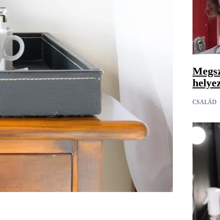
Megsz
helye
CSALÁD