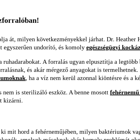
zforralóban!
ndolja át, milyen következményekkel járhat. Dr. Heath
lat egyszerűen undorító, és komoly
egészségügyi kocká
 a ruhadarabokat. A forralás ugyan elpusztítja a legtöb
orralásnak, és akár mérgező anyagokat is termelhetnek
iumoknak
, ha a víz nem kerül azonnal kiöntésre és a ké
 nem is sterilizáló eszköz. A benne mosott
fehérnem
t kizárni.
 ki mit hord a fehérneműjében, milyen baktériumok vag
órokozók, amelyek másoknak akár komoly problémát ok