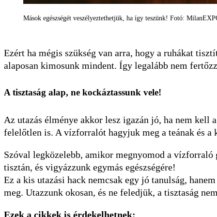
Mások egészségét veszélyeztethetjük, ha így teszünk! Fotó: MilanE
Ezért ha mégis szükség van arra, hogy a ruhákat tisztí
alaposan kimosunk mindent. Így legalább nem fertőzz
A tisztaság alap, ne kockáztassunk vele!
Az utazás élménye akkor lesz igazán jó, ha nem kell 
felelőtlen is. A vízforralót hagyjuk meg a teának és a
Szóval legközelebb, amikor megnyomod a vízforraló 
tisztán, és vigyázzunk egymás egészségére!
Ez a kis utazási hack nemcsak egy jó tanulság, hane
meg. Utazzunk okosan, és ne feledjük, a tisztaság ne
Ezek a cikkek is érdekelhetnek: