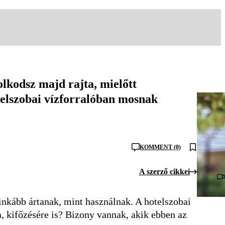
olkodsz majd rajta, mielőtt
otelszobai vízforralóban mosnak
KOMMENT (0)
A szerző cikkei
nkább ártanak, mint használnak. A hotelszobai
, kifőzésére is? Bizony vannak, akik ebben az