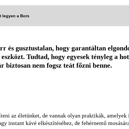
tt legyen a Bors
rr és gusztustalan, hogy garantáltan elgond
ai eszközt. Tudtad, hogy egyesek tényleg a h
 biztosan nem fogsz teát főzni benne.
ni az életünket, de vannak olyan praktikák, amelyek i
agy instant kávé elkészítéséhez, de fehérnemű mosására