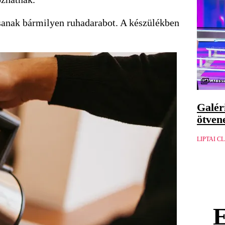
ítsanak bármilyen ruhadarabot. A készülékben
Galéri
Galér
ötven
LIPTAI C