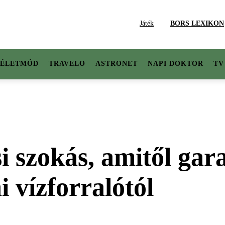
Játék
BORS LEXIKON
ÉLETMÓD
TRAVELO
ASTRONET
NAPI DOKTOR
TV
i szokás, amitől gar
 vízforralótól