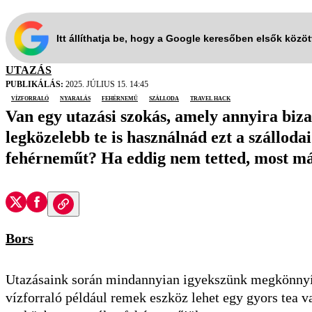
Itt állíthatja be, hogy a Google keresőben elsők közö
UTAZÁS
PUBLIKÁLÁS:
2025. JÚLIUS 15. 14:45
vízforraló
nyaralás
fehérnemű
szálloda
travel hack
Van egy utazási szokás, amely annyira biza
legközelebb te is használnád ezt a szállod
fehérneműt? Ha eddig nem tetted, most már
Bors
Utazásaink során mindannyian igyekszünk megkönnyíte
vízforraló például remek eszköz lehet egy gyors tea v