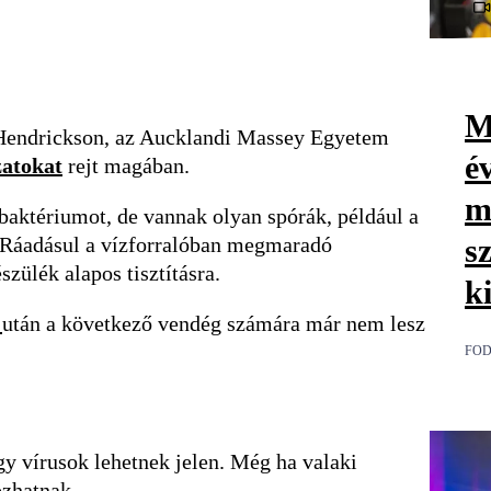
M
er Hendrickson, az Aucklandi Massey Egyetem
é
zatokat
rejt magában.
m
b baktériumot, de vannak olyan spórák, például a
s
. Ráadásul a vízforralóban megmaradó
szülék alapos tisztításra.
k
ű
után a következő vendég számára már nem lesz
FOD
y vírusok lehetnek jelen. Még ha valaki
ozhatnak.