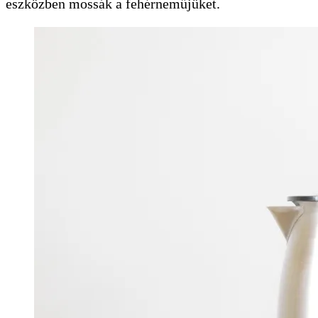
eszközben mossák a fehérneműjüket.