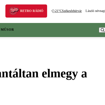
RETRO RÁDIÓ
21°C
Székesfehérvár
László névnap
 MŰSOR
antáltan elmegy a