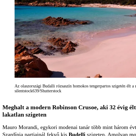
Az olaszországi Budalli rózsaszín homokos tengerpartos szigetén élt 
silentstock639/Shutterstock
Meghalt a modern Robinson Crusoe, aki 32 évig élt
lakatlan szigeten
Mauro Morandi, egykori modenai tanár több mint három évtiz
Szardínia partjainál fekvő kis
Budelli
szigeten. Amolyan mo