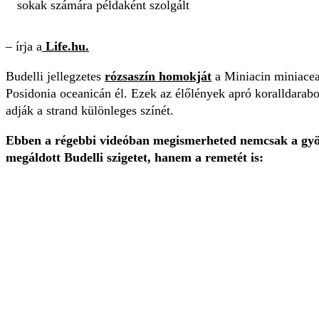
sokak számára példaként szolgált
– írja a
Life.hu.
Budelli jellegzetes
rózsaszín homokját
a Miniacin miniacea
Posidonia oceanicán él. Ezek az élőlények apró koralldarabo
adják a strand különleges színét.
Ebben a régebbi videóban megismerheted nemcsak a gyön
megáldott Budelli szigetet, hanem a remetét is: