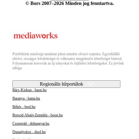
© Bors 2007–2026 Minden jog fenntartva.
Portfóliónk minőségi tartalmat jelent minden olvasó számára. Egyedülálló
elérést, országos lefedettséget és változatos megjelenési lehetőséget biztosít.
Folyamatosan keressük az új irányokat és fejlődési lehetőségeket. Ez jövőnk
záloga.
Regionális hírportálok
Bács-Kiskun - baon.hu
Baranya - bama.hu
Békés - beol.hu
Borsod-Abaúj-Zemplén - boon.hu
Csongrád - delmagyar.hu
Dunaújváros - duol.hu