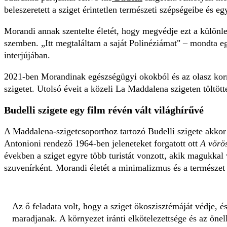
beleszeretett a sziget érintetlen természeti szépségeibe és 
Morandi annak szentelte életét, hogy megvédje ezt a különl
szemben. „Itt megtaláltam a saját Polinéziámat" – mondta e
interjújában.
2021-ben Morandinak egészségügyi okokból és az olasz kor
szigetet. Utolsó éveit a közeli La Maddalena szigeten töltött
Budelli szigete egy film révén vált világhírűvé
A Maddalena-szigetcsoporthoz tartozó Budelli szigete akkor
Antonioni rendező 1964-ben jeleneteket forgatott ott
A vörös
években a sziget egyre több turistát vonzott, akik magukkal
szuvenírként. Morandi életét a minimalizmus és a természet 
Az ő feladata volt, hogy a sziget ökoszisztémáját védje, és
maradjanak. A környezet iránti elkötelezettsége és az önel