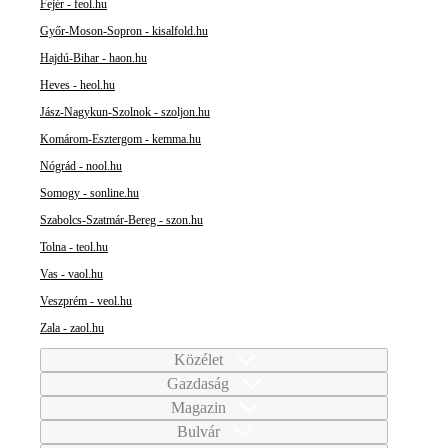
Fejér - feol.hu
Győr-Moson-Sopron - kisalfold.hu
Hajdú-Bihar - haon.hu
Heves - heol.hu
Jász-Nagykun-Szolnok - szoljon.hu
Komárom-Esztergom - kemma.hu
Nógrád - nool.hu
Somogy - sonline.hu
Szabolcs-Szatmár-Bereg - szon.hu
Tolna - teol.hu
Vas - vaol.hu
Veszprém - veol.hu
Zala - zaol.hu
Közélet
Gazdaság
Magazin
Bulvár