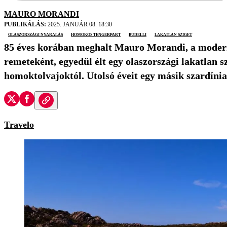
MAURO MORANDI
PUBLIKÁLÁS:
2025. JANUÁR 08. 18:30
olaszországi nyaralás
homokos tengerpart
Budelli
lakatlan sziget
85 éves korában meghalt Mauro Morandi, a moder
remeteként, egyedül élt egy olaszországi lakatlan s
homoktolvajoktól. Utolsó éveit egy másik szardíniai
Travelo