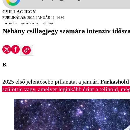
CSILLAGJEGY
PUBLIKÁLÁS:
2025. JANUÁR 11. 14:30
telihold
asztrológia
ezotéria
Néhány csillagjegy számára intenzív idősza
B.
2025 első jelentősebb pillanata, a januári
Farkashold
szülöttje vagy, amelyet leginkább érint a telihold, m