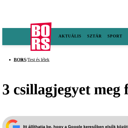
AKTUÁLIS
SZTÁR
SPORT
BORS
/
Test és lélek
3 csillagjegyet meg 
Itt állíthatja be, hogy a Google keresőben elsők közö