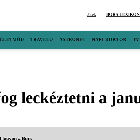
Játék
BORS LEXIKON
ÉLETMÓD
TRAVELO
ASTRONET
NAPI DOKTOR
TV
fog leckéztetni a ja
tt legyen a Bors