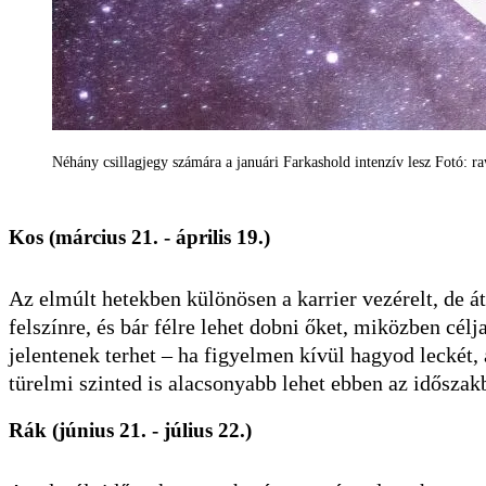
Néhány csillagjegy számára a januári Farkashold intenzív lesz Fotó: 
Kos (március 21. - április 19.)
Az elmúlt hetekben különösen a karrier vezérelt, de á
felszínre, és bár félre lehet dobni őket, miközben cél
jelentenek terhet – ha figyelmen kívül hagyod leckét, 
türelmi szinted is alacsonyabb lehet ebben az időszak
Rák (június 21. - július 22.)