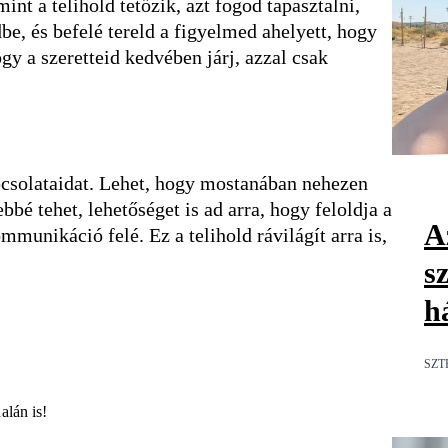
mint a telihold tetőzik, azt fogod tapasztalni,
be, és befelé tereld a figyelmed ahelyett, hogy
gy a szeretteid kedvében járj, azzal csak
kapcsolataidat. Lehet, hogy mostanában nehezen
é tehet, lehetőséget is ad arra, hogy feloldja a
Az
munikáció felé. Ez a telihold rávilágít arra is,
s
h
SZT
alán is!