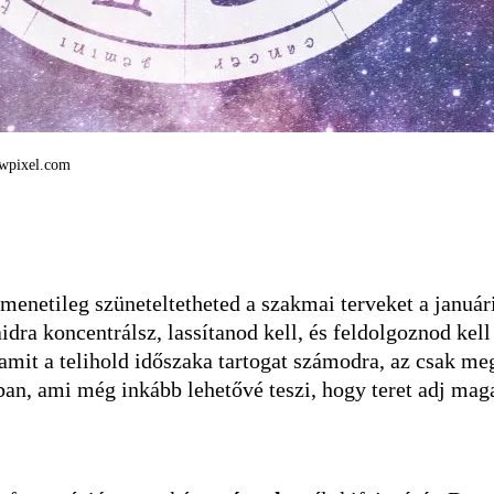
rawpixel.com
tmenetileg szüneteltetheted a szakmai terveket a január
jaidra koncentrálsz, lassítanod kell, és feldolgoznod k
amit a telihold időszaka tartogat számodra, az csak meg
ban, ami még inkább lehetővé teszi, hogy teret adj mag