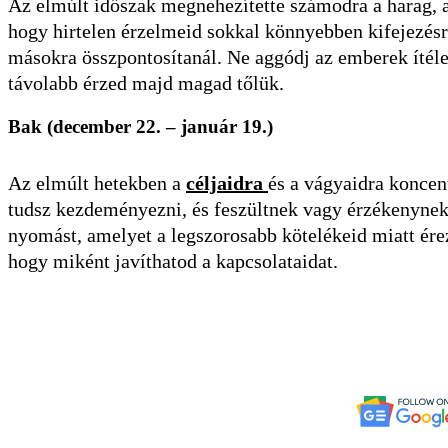
Az elmúlt időszak megnehezítette számodra a harag, a
hogy hirtelen érzelmeid sokkal könnyebben kifejezésre
másokra összpontosítanál. Ne aggódj az emberek ítélet
távolabb érzed majd magad tőlük.
Bak (december 22. – január 19.)
Az elmúlt hetekben a
céljaidra
és a vágyaidra koncent
tudsz kezdeményezni, és feszültnek vagy érzékenynek é
nyomást, amelyet a legszorosabb kötelékeid miatt érezt
hogy miként javíthatod a kapcsolataidat.