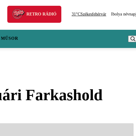
RETRO RÁDIÓ
31°C
Székesfehérvár
Ibolya névnap
 MŰSOR
nuári Farkashold