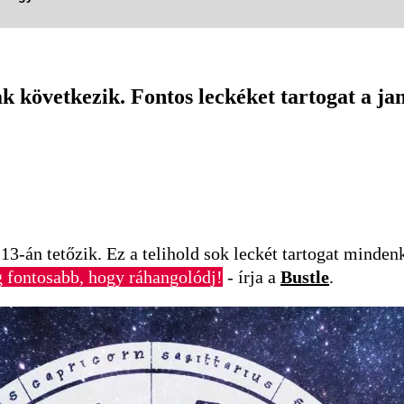
k következik. Fontos leckéket tartogat a ja
13-án tetőzik. Ez a telihold sok leckét tartogat minde
ég fontosabb, hogy ráhangolódj!
- írja a
Bustle
.