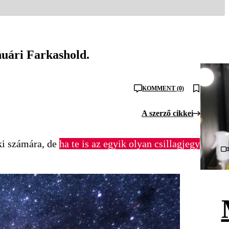
nuári Farkashold.
KOMMENT (0)
A szerző cikkei
nki számára, de
ha te is az egyik olyan csillagjegy