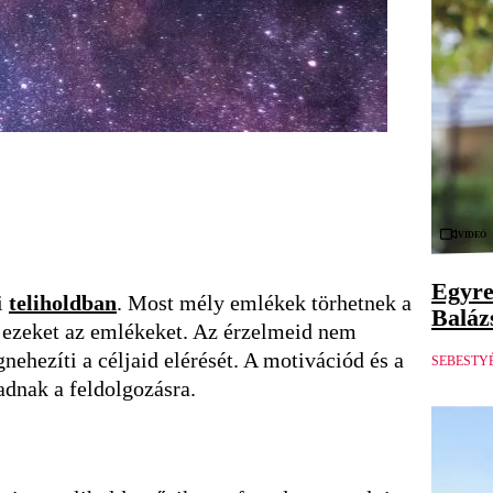
Videó
Egyre
i
teliholdban
. Most mély emlékek törhetnek a
Balázs
ell ezeket az emlékeket. Az érzelmeid nem
nehezíti a céljaid elérését. A motivációd és a
SEBESTY
adnak a feldolgozásra.