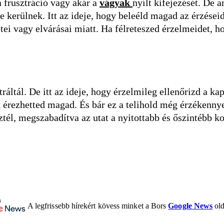
 frusztráció vagy akár a
vágyak
nyílt kifejezését. De a
 kerülnek. Itt az ideje, hogy beleéld magad az érzéseid
ei vagy elvárásai miatt. Ha félreteszed érzelmeidet, ho
ráltál. De itt az ideje, hogy érzelmileg ellenőrizd a 
rezhetted magad. És bár ez a telihold még érzékennyebb
él, megszabadítva az utat a nyitottabb és őszintébb kom
A legfrissebb hírekért kövess minket a Bors
Google News
old