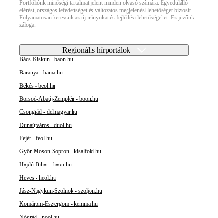
Portfóliónk minőségi tartalmat jelent minden olvasó számára. Egyedülálló
elérést, országos lefedettséget és változatos megjelenési lehetőséget biztosít.
Folyamatosan keressük az új irányokat és fejlődési lehetőségeket. Ez jövőnk
záloga.
Regionális hírportálok
Bács-Kiskun - baon.hu
Baranya - bama.hu
Békés - beol.hu
Borsod-Abaúj-Zemplén - boon.hu
Csongrád - delmagyar.hu
Dunaújváros - duol.hu
Fejér - feol.hu
Győr-Moson-Sopron - kisalfold.hu
Hajdú-Bihar - haon.hu
Heves - heol.hu
Jász-Nagykun-Szolnok - szoljon.hu
Komárom-Esztergom - kemma.hu
Nógrád - nool.hu