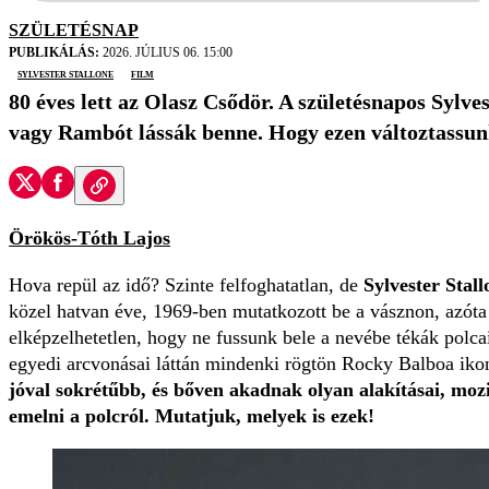
SZÜLETÉSNAP
PUBLIKÁLÁS:
2026. JÚLIUS 06. 15:00
Sylvester Stallone
film
80 éves lett az Olasz Csődör. A születésnapos Sylv
vagy Rambót lássák benne. Hogy ezen változtassunk
Örökös-Tóth Lajos
Hova repül az idő? Szinte felfoghatatlan, de
Sylvester Stal
közel hatvan éve, 1969-ben mutatkozott be a vásznon, azóta
elképzelhetetlen, hogy ne fussunk bele a nevébe tékák pol
egyedi arcvonásai láttán mindenki rögtön Rocky Balboa iko
jóval sokrétűbb, és bőven akadnak olyan alakításai, mozi
emelni a polcról. Mutatjuk, melyek is ezek!