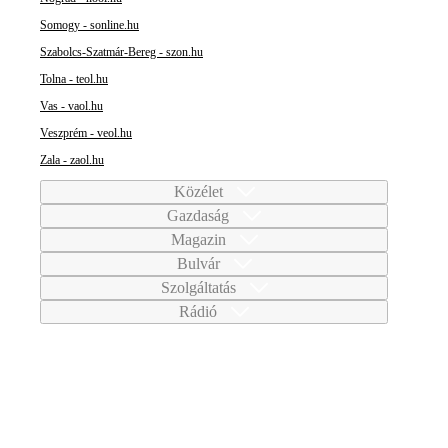
Somogy - sonline.hu
Szabolcs-Szatmár-Bereg - szon.hu
Tolna - teol.hu
Vas - vaol.hu
Veszprém - veol.hu
Zala - zaol.hu
Közélet
Gazdaság
Magazin
Bulvár
Szolgáltatás
Rádió