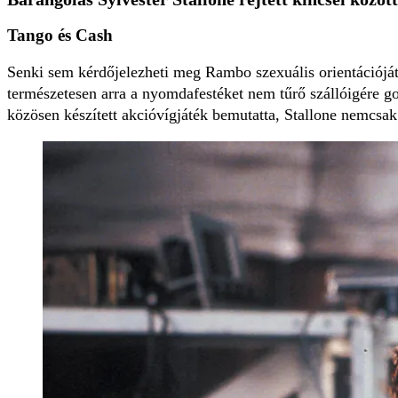
Tango és Cash
Senki sem kérdőjelezheti meg Rambo szexuális orientációjá
természetesen arra a nyomdafestéket nem tűrő szállóigére 
közösen készített akcióvígjáték bemutatta, Stallone nemcsak