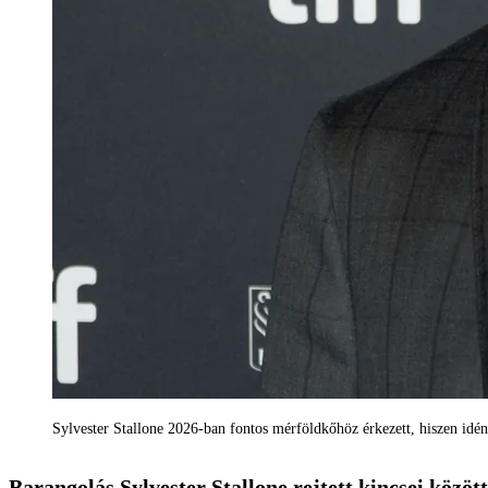
Sylvester Stallone 2026-ban fontos mérföldkőhöz érkezett, hiszen i
Barangolás Sylvester Stallone rejtett kincsei között