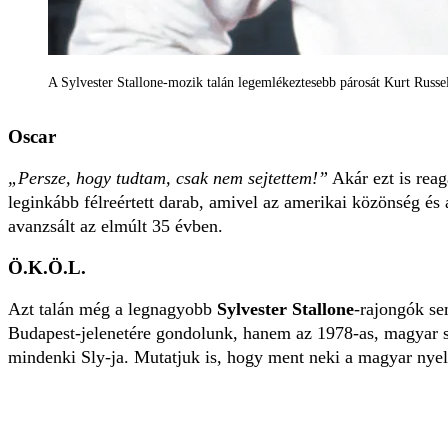
A Sylvester Stallone-mozik talán legemlékeztesebb párosát Kurt Russell
Oscar
„Persze, hogy tudtam, csak nem sejtettem!”
Akár ezt is reag
leginkább félreértett darab, amivel az amerikai közönség é
avanzsált az elmúlt 35 évben.
Ö.K.Ö.L.
Azt talán még a legnagyobb
Sylvester Stallone
-rajongók se
Budapest-jelenetére gondolunk, hanem az 1978-as, magyar
mindenki Sly-ja. Mutatjuk is, hogy ment neki a magyar nyel