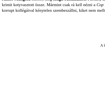
krimit kotyvasztott össze. Mármint csak rá kell nézni a
Cop 
korrupt kollégáival kénytelen szembeszállni, kiket nem mell
A l