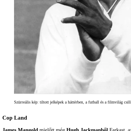
Szürreális kép: tiltott jelképek a háttérben, a futball és a filmvilág csi
Cop Land
James Mangold
mielőtt még
Hugh Jackmanből
Farkast, 