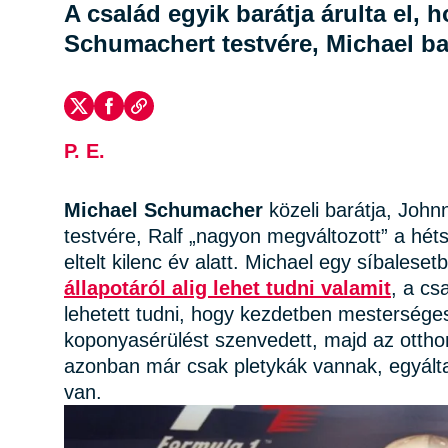
A család egyik barátja árulta el, 
Schumachert testvére, Michael ba
P. E.
Michael Schumacher
közeli barátja, John
testvére, Ralf „nagyon megváltozott” a héts
eltelt kilenc év alatt. Michael egy síbale
állapotáról alig lehet tudni valamit
, a cs
lehetett tudni, hogy kezdetben mestersége
koponyasérülést szenvedett, majd az otthon
azonban már csak pletykák vannak, egyált
van.