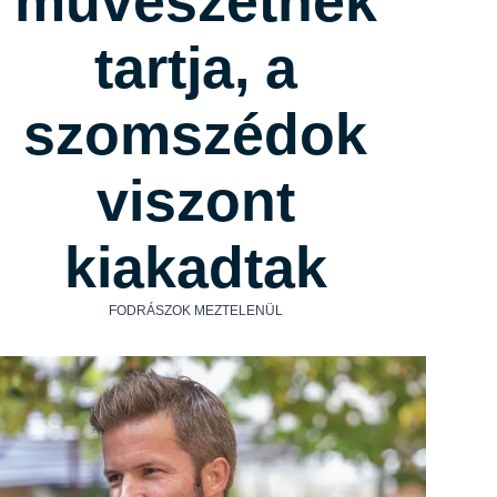
művészetnek
tartja, a
szomszédok
viszont
kiakadtak
FODRÁSZOK MEZTELENÜL