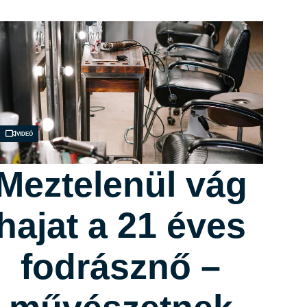
Videó
Meztelenül vág
hajat a 21 éves
fodrásznő –