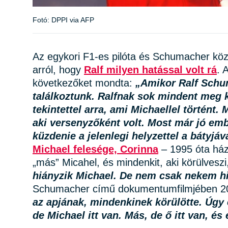
Fotó: DPPI via AFP
Az egykori F1-es pilóta és Schumacher köze
arról, hogy
Ralf milyen hatással volt rá
. 
következőket mondta:
„Amikor Ralf Schu
találkoztunk. Ralfnak sok mindent meg ke
tekintettel arra, ami Michaellel történt.
aki versenyzőként volt. Most már jó emb
küzdenie a jelenlegi helyzettel a bátyjáva
Michael felesége, Corinna
– 1995 óta ház
„más” Micahel, és mindenkit, aki körülveszi,
hiányzik Michael. De nem csak nekem h
Schumacher című dokumentumfilmjében 2
az apjának, mindenkinek körülötte. Úgy
de Michael itt van. Más, de ő itt van, és