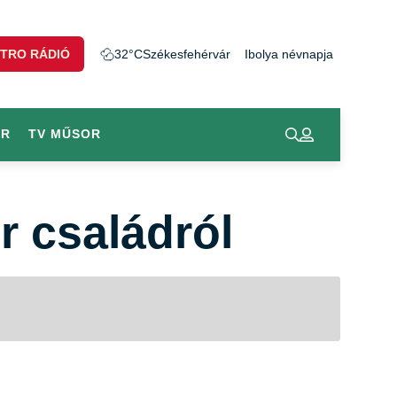
TRO RÁDIÓ
32°C
Székesfehérvár
Ibolya névnapja
OR
TV MŰSOR
r családról