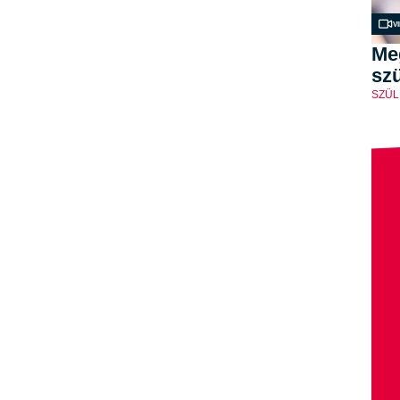
V
Me
szü
SZÜL