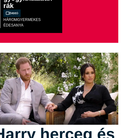
rák
Videó
HÁROMGYERMEKES
ÉDESANYA
Harry herceg és