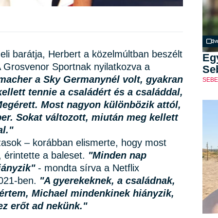
V
li barátja, Herbert a közelmúltban beszélt
Eg
A Grosvenor Sportnak nyilatkozva a
Seb
macher a Sky Germanynél volt, gyakran
SEBE
llett tennie a családért és a családdal,
 Megérett. Most nagyon különbözik attól,
er. Sokat változott, miután meg kellett
l."
asok – korábban elismerte, hogy most
 érintette a baleset.
"Minden nap
iányzik"
- mondta sírva a Netflix
021-ben.
"A gyerekeknek, a családnak,
 értem, Michael mindenkinek hiányzik,
 ez erőt ad nekünk."