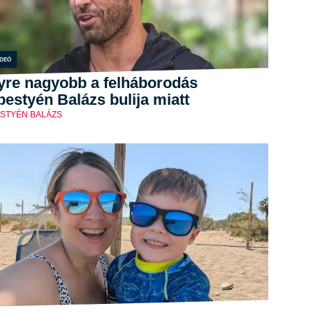
ideó
yre nagyobb a felháborodás
estyén Balázs bulija miatt
STYÉN BALÁZS