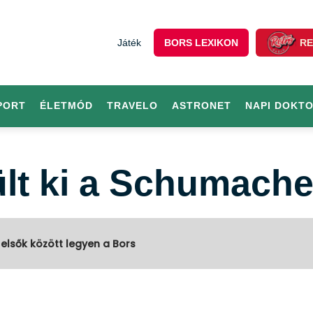
Játék
BORS LEXIKON
RE
PORT
ÉLETMÓD
TRAVELO
ASTRONET
NAPI DOKT
ült ki a Schumache
 elsők között legyen a Bors