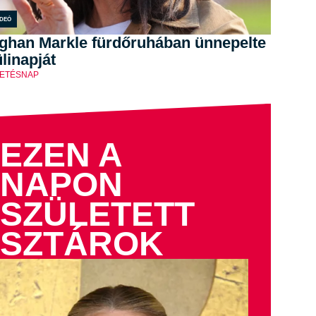
ideó
ghan Markle fürdőruhában ünnepelte
linapját
ETÉSNAP
EZEN A
NAPON
SZÜLETETT
SZTÁROK