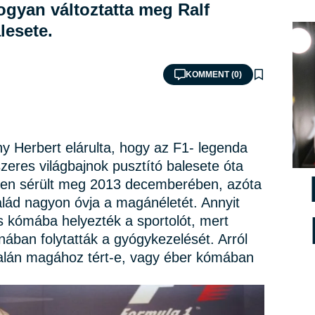
hogyan változtatta meg Ralf
lesete.
KOMMENT (0)
ny Herbert elárulta, hogy az F1- legenda
zeres világbajnok pusztító balesete óta
setben sérült meg 2013 decemberében, azóta
alád nagyon óvja a magánéletét. Annyit
s kómába helyezték a sportolót, mert
ában folytatták a gyógykezelését. Arról
alán magához tért-e, vagy éber kómában