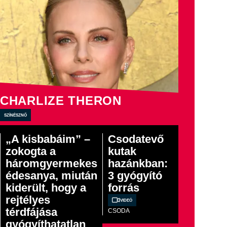
CHARLIZE THERON
színésznő
„A kisbabáim” –
Csodatevő
zokogta a
kutak
háromgyermekes
hazánkban:
édesanya, miután
3 gyógyító
kiderült, hogy a
forrás
rejtélyes
Videó
térdfájása
CSODA
gyógyíthatatlan