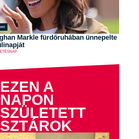
ideó
ghan Markle fürdőruhában ünnepelte
linapját
ETÉSNAP
EZEN A
NAPON
SZÜLETETT
SZTÁROK