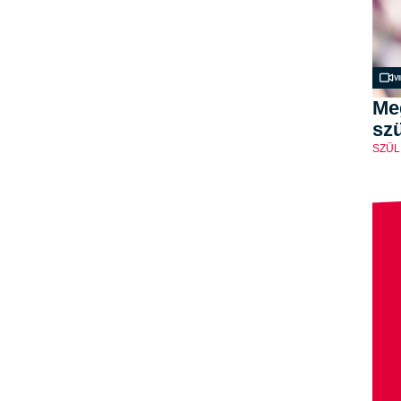
V
Me
szü
SZÜL