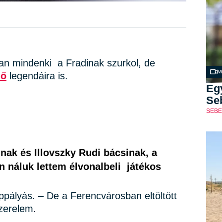
ban mindenki a Fradinak szurkol, de
V
lő
legendáira is.
Eg
Seb
SEBE
ak és Illovszky Rudi bácsinak, a
n náluk lettem élvonalbeli játékos
ppályás. – De a Ferencvárosban eltöltött
szerelem.