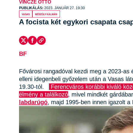
VINCZE OTTÓ
PUBLIKÁLÁS:
2023. JANUÁR 27. 19:30
Vasas
Mészöly Kálmán
A focista két egykori csapata cs
BF
Fővárosi rangadóval kezdi meg a 2023-as é
elleni idegenbeli győzelem után a Vasas 
19.30-tól.
A
Ferencváros korábbi kiváló kö
élmény a találkozó
, mivel mindkét gárdába
labdarúgó
, majd 1995-ben innen igazolt a