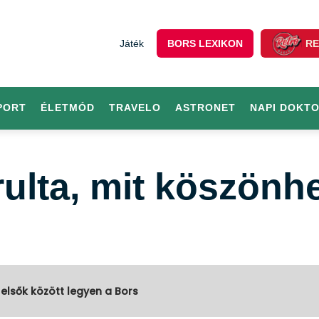
Játék
BORS LEXIKON
RE
PORT
ÉLETMÓD
TRAVELO
ASTRONET
NAPI DOKT
rulta, mit köszönh
 elsők között legyen a Bors