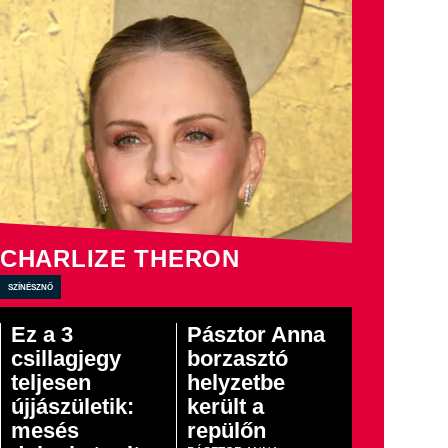
CHARLIZE THERON
színésznő
Ez a 3
Pásztor Anna
csillagjegy
borzasztó
teljesen
helyzetbe
újjászületik:
került a
mesés
repülőn