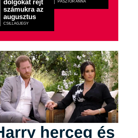
dolgokat rejt
PÁSZTOR ANNA
számukra az
augusztus
CSILLAGJEGY
Harry herceg és