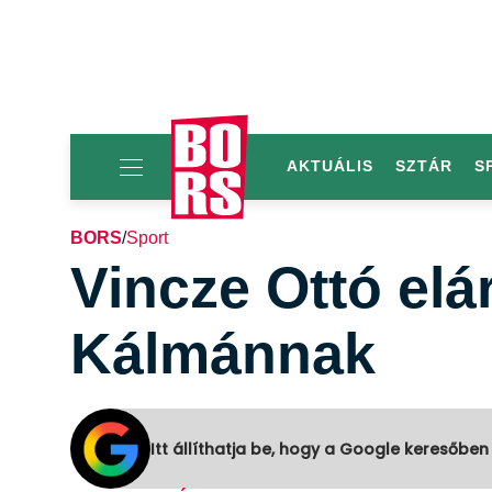
AKTUÁLIS
SZTÁR
S
BORS
/
Sport
Vincze Ottó elá
Kálmánnak
Itt állíthatja be, hogy a Google keresőben