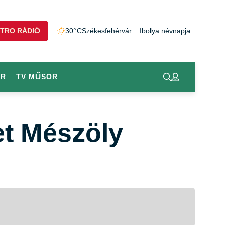
TRO RÁDIÓ
30°C
Székesfehérvár
Ibolya névnapja
OR
TV MŰSOR
et Mészöly