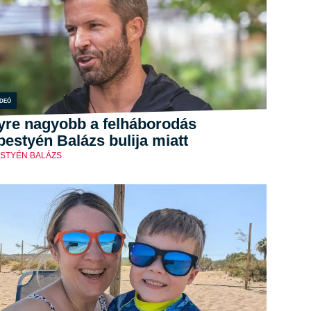
ideó
yre nagyobb a felháborodás
estyén Balázs bulija miatt
STYÉN BALÁZS