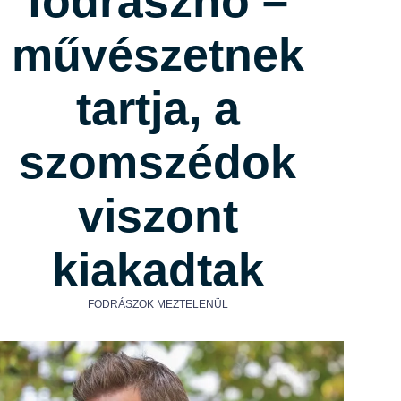
fodrásznő –
művészetnek
tartja, a
szomszédok
viszont
kiakadtak
FODRÁSZOK MEZTELENÜL