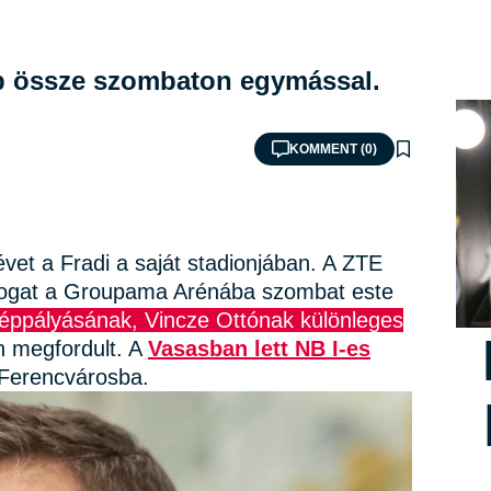
ap össze szombaton egymással.
KOMMENT (0)
vet a Fradi a saját stadionjában. A ZTE
látogat a Groupama Arénába szombat este
zéppályásának, Vincze Ottónak különleges
n megfordult. A
Vasasban lett NB I-es
 Ferencvárosba.