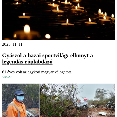
2025. 11. 11.
Gyászol a hazai sportvilág: elhunyt a
legendás röplabdázó
61 éves volt az egykori magyar válogatott.
VASAS