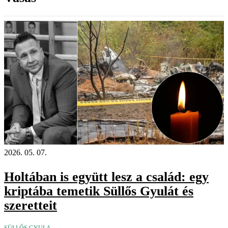
2026. 05. 07.
Holtában is együtt lesz a család: egy
kriptába temetik Süllős Gyulát és
szeretteit