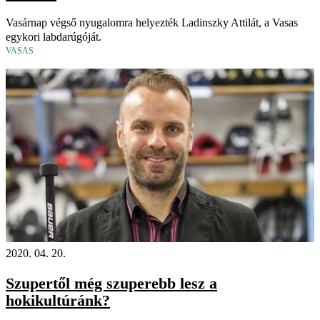
Vasárnap végső nyugalomra helyezték Ladinszky Attilát, a Vasas
egykori labdarúgóját.
VASAS
2020. 04. 20.
Szupertől még szuperebb lesz a
hokikultúránk?