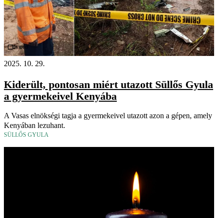
Videó
2025. 10. 29.
Kiderült, pontosan miért utazott Süllős Gyula
a gyermekeivel Kenyába
A Vasas elnökségi tagja a gyermekeivel utazott azon a gépen, amely
Kenyában lezuhant.
SÜLLŐS GYULA