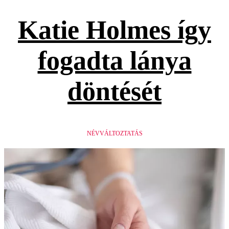
Katie Holmes így
fogadta lánya
döntését
NÉVVÁLTOZTATÁS