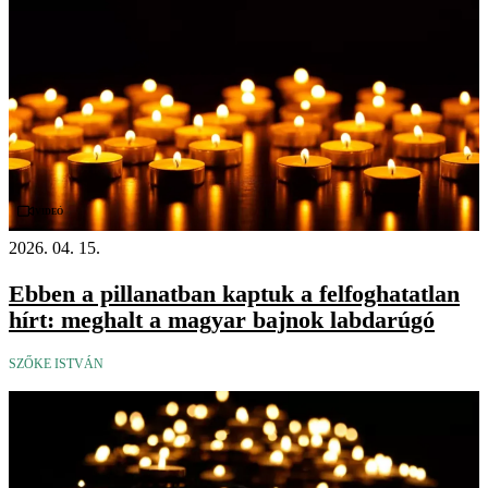
Videó
2026. 04. 15.
Ebben a pillanatban kaptuk a felfoghatatlan
hírt: meghalt a magyar bajnok labdarúgó
SZŐKE ISTVÁN