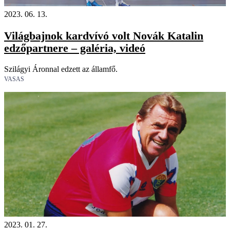
2023. 06. 13.
Világbajnok kardvívó volt Novák Katalin
edzőpartnere – galéria, videó
Szilágyi Áronnal edzett az államfő.
VASAS
2023. 01. 27.