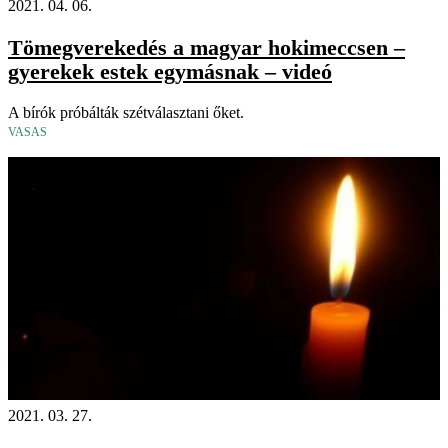
2021. 04. 06.
Tömegverekedés a magyar hokimeccsen –
gyerekek estek egymásnak – videó
A bírók próbálták szétválasztani őket.
VASAS
2021. 03. 27.