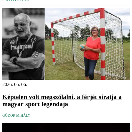
SÜLLŐS GYULA
2026. 05. 06.
Képtelen volt megszólalni, a férjét siratja a
magyar sport legendája
GÓDOR MIHÁLY