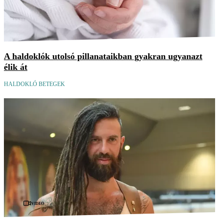
A haldoklók utolsó pillanataikban gyakran ugyanazt
élik át
HALDOKLÓ BETEGEK
Videó