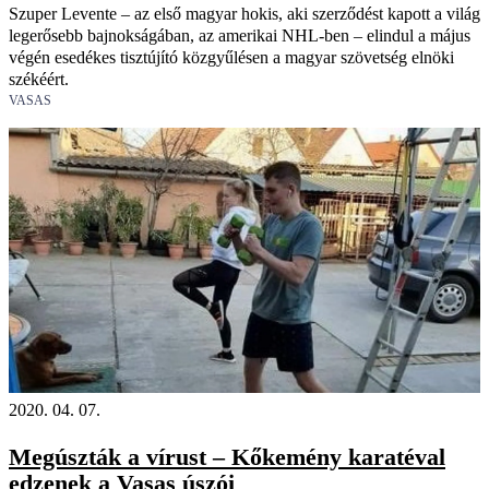
Szuper Levente – az első magyar hokis, aki szerződést kapott a világ
legerősebb bajnokságában, az amerikai NHL-ben – elindul a május
végén esedékes tisztújító közgyűlésen a magyar szövetség elnöki
székéért.
VASAS
2020. 04. 07.
Megúszták a vírust – Kőkemény karatéval
edzenek a Vasas úszói