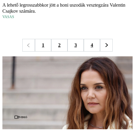
A lehető legrosszabbkor jött a honi uszodák vesztegzára Valentin
Csajkov számára.
VASAS
1
2
3
4
Videó