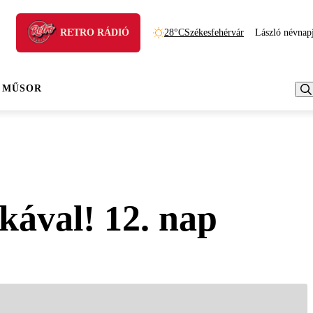
RETRO RÁDIÓ
28°C
Székesfehérvár
László névnap
 MŰSOR
kával! 12. nap