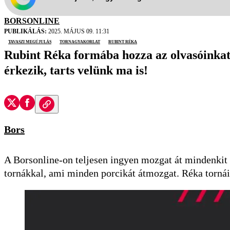
BORSONLINE
PUBLIKÁLÁS:
2025. MÁJUS 09. 11:31
tavaszi megújulás
tornagyakorlat
Rubint Réka
Rubint Réka formába hozza az olvasóinkat
érkezik, tarts velünk ma is!
Bors
A Borsonline-on teljesen ingyen mozgat át mindenkit
tornákkal, ami minden porcikát átmozgat. Réka tornái