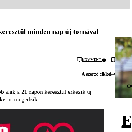
eresztül minden nap új tornával
KOMMENT (0)
A szerző cikkei
bb alakja 21 napon keresztül érkezik új
elket is megedzik…
E