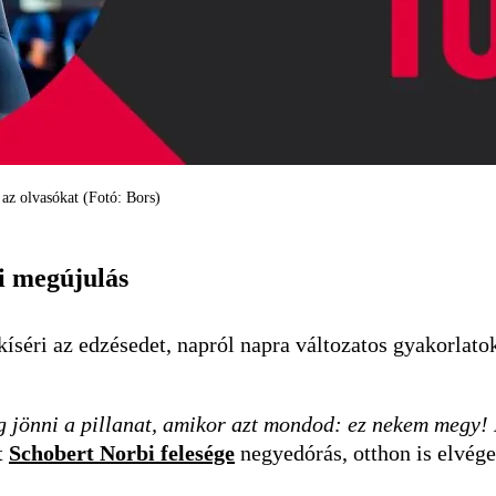
az olvasókat (Fotó: Bors)
zi megújulás
kíséri az edzésedet, napról napra változatos gyakorlato
g jönni a pillanat, amikor azt mondod: ez nekem megy!
t
Schobert Norbi felesége
negyedórás, otthon is elvég