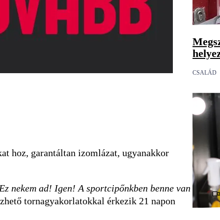
Megsz
helye
CSALÁD
kat hoz, garantáltan izomlázat, ugyanakkor
 Ez nekem ad! Igen! A sportcipőnkben benne van
ezhető tornagyakorlatokkal érkezik 21 napon