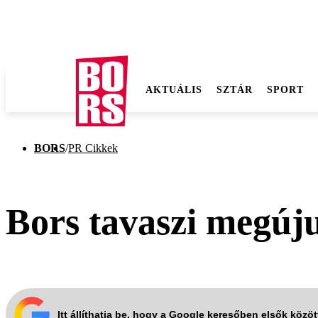
AKTUÁLIS
SZTÁR
SPORT
BORS
/
PR Cikkek
Bors tavaszi megúju
Itt állíthatja be, hogy a Google keresőben elsők közö