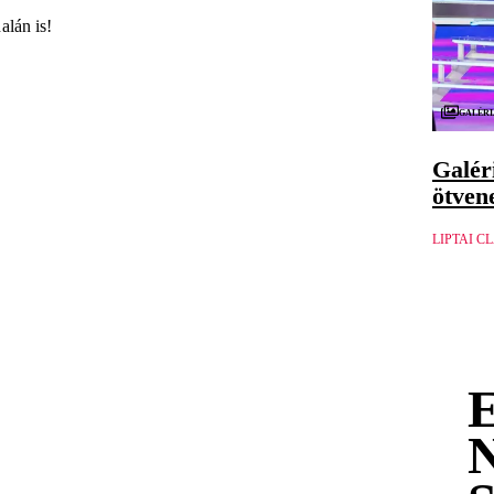
alán is!
Galéri
Galér
ötven
LIPTAI C