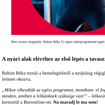
Bors tavaszi megújulás: Rubint Réka 21 napos edzésprogrammal segíti 
A nyári alak eléréhez az első lépés a tavas
Rubint Réka tornái a bemelegítéstől a nyújtásig végig
örömet okozva.
„Mikor elkezdtük az egész programot, mondtam: el fo
minden, amiben a lelkünknek szüksége van!”
– lelkesí
keresztül a Borsonline-on.
Na maradj le ma sem!