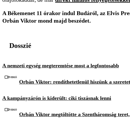
A Békemenet 11 órakor indul Budáról, az Elvis Presl
Orbán Viktor mond majd beszédet.
Dosszié
A nemzeti egység megteremtése most a legfontosabb
Videó
Orbán Viktor: rendíthetetlenül hiszünk a szeretet
A kampányzárón is kiderült: ciki tiszásnak lenni
Videó
Orbán Viktor megtöltötte a Szentháromság teret