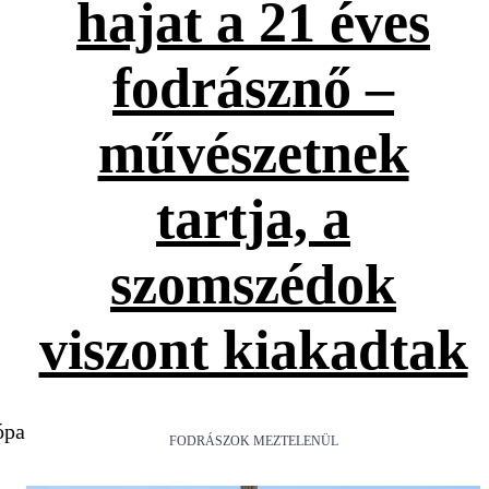
hajat a 21 éves
fodrásznő –
művészetnek
tartja, a
szomszédok
viszont kiakadtak
ópa
FODRÁSZOK MEZTELENÜL