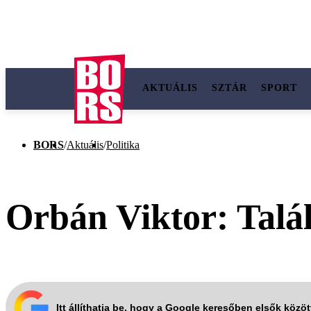
AKTUÁLIS
SZTÁR
SPORT
BORS
/
Aktuális
/
Politika
Orbán Viktor: Talá
Itt állíthatja be, hogy a Google keresőben elsők közö