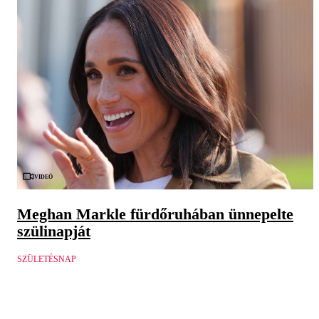
Videó
Meghan Markle fürdőruhában ünnepelte
szülinapját
SZÜLETÉSNAP