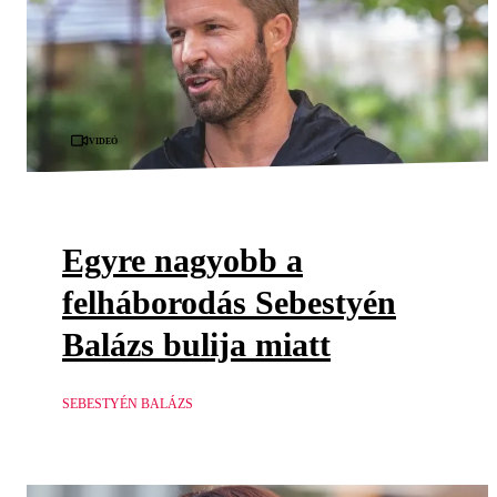
Videó
Egyre nagyobb a
felháborodás Sebestyén
Balázs bulija miatt
SEBESTYÉN BALÁZS