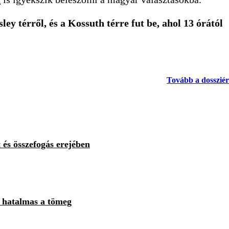
ey térről, és a Kossuth térre fut be, ahol 13 órától
Tovább a dosszié
 és összefogás erejében
, hatalmas a tömeg