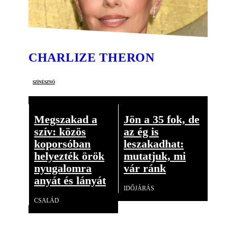
CHARLIZE THERON
színésznő
Megszakad a
Jön a 35 fok, de
szív: közös
az ég is
koporsóban
leszakadhat:
helyezték örök
mutatjuk, mi
nyugalomra
vár ránk
anyát és lányát
IDŐJÁRÁS
CSALÁD