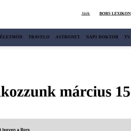
Játék
BORS LEXIKON
ÉLETMÓD
TRAVELO
ASTRONET
NAPI DOKTOR
TV
lkozzunk március 1
tt legyen a Bors