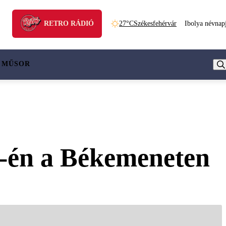
RETRO RÁDIÓ
27°C
Székesfehérvár
Ibolya névnap
 MŰSOR
5-én a Békemeneten