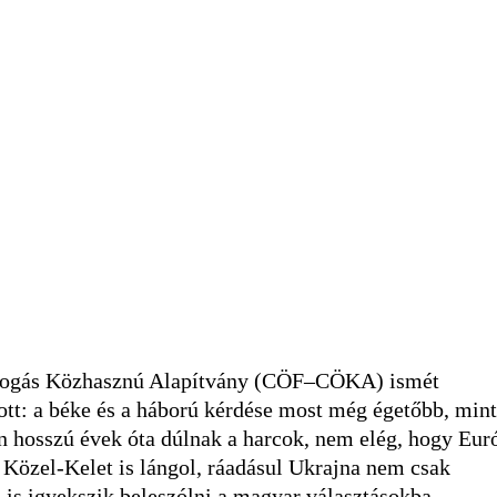
zefogás Közhasznú Alapítvány (CÖF–CÖKA) ismét
dott: a béke és a háború kérdése most még égetőbb, mint
 hosszú évek óta dúlnak a harcok, nem elég, hogy Eur
a Közel-Kelet is lángol, ráadásul Ukrajna nem csak
l
is igyekszik beleszólni a magyar választásokba.