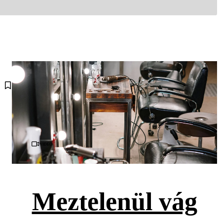
Videó
Meztelenül vág