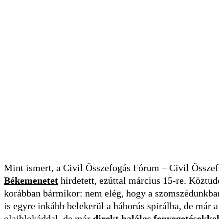
Mint ismert, a Civil Összefogás Fórum – Civil Öss
Békemenetet
hirdetett, ezúttal március 15-re. Köztu
korábban bármikor: nem elég, hogy a szomszédunkban
is egyre inkább belekerül a háborús spirálba, de már 
olajblokáddal, de már
direkt halálos fenyegetésekke