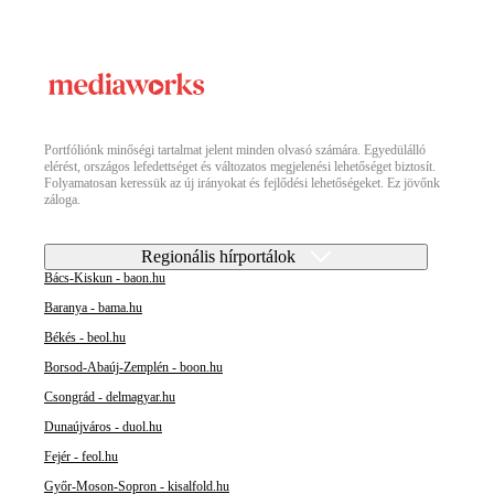
Portfóliónk minőségi tartalmat jelent minden olvasó számára. Egyedülálló
elérést, országos lefedettséget és változatos megjelenési lehetőséget biztosít.
Folyamatosan keressük az új irányokat és fejlődési lehetőségeket. Ez jövőnk
záloga.
Regionális hírportálok
Bács-Kiskun - baon.hu
Baranya - bama.hu
Békés - beol.hu
Borsod-Abaúj-Zemplén - boon.hu
Csongrád - delmagyar.hu
Dunaújváros - duol.hu
Fejér - feol.hu
Győr-Moson-Sopron - kisalfold.hu