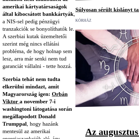
amerikai kártyatársaságok
Súlyosan sérült kislányt t
által kibocsátott bankkártyák
,
a NIS-sel pedig pénzügyi
KÓRHÁZ
tranzakciók se bonyolíthatók le.
A szerbiai kutak üzemeltetői
szerint még nincs ellátási
probléma, de hogy holnap sem
lesz, arra már senki nem tud
garanciát vállalni - tette hozzá.
Szerbia tehát nem tudta
elkerülni mindazt, amit
Magyarország igen:
Orbán
Viktor
a november 7-i
washingtoni látogatása során
megállapodott Donald
Trumppal
, hogy hazánk
Az augusztus
mentesül az amerikai
energiaszankciók aló, így