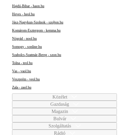
Hajdú-Bihar - haon.hu
Heves - heol.hu
Jász-Nagykun-Szolnok - szoljon.hu
Komárom-Esztergom - kemma.hu
Nógrád - nool.hu
Somogy - sonline.hu
Szabolcs-Szatmár-Bereg - szon.hu
Tolna - teol.hu
Vas - vaol.hu
Veszprém - veol.hu
Zala - zaol.hu
Közélet
Gazdaság
Magazin
Bulvár
Szolgáltatás
Rádió