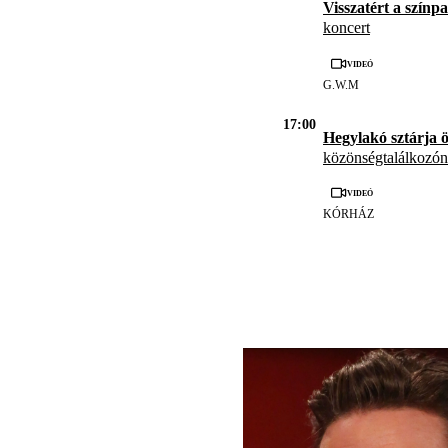
Visszatért a színp
koncert
Videó
G.W.M
17:00
Hegylakó sztárja ö
közönségtalálkozón
Videó
KÓRHÁZ