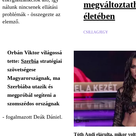
megváltoztath
nálunk nincsenek ellátási
életében
problémák - összegezte az
elemző.
CSILLAGJEGY
Orbán Viktor világossá
tette:
Szerbia
stratégiai
szövetségese
Magyarországnak, ma
Szerbiába utazik és
megpróbál segíteni a
szomszédos országnak
- fogalmazott Deák Dániel.
Videó
Tóth Andi elárulta, mikor volt