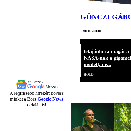
GÖNCZI GÁB
műsorvezető
felajánlotta magát a
NASA-nak a gigamel
modell, de...
HOLD
A legfrissebb hírekért kövess
minket a Bors
Google News
oldalán is!