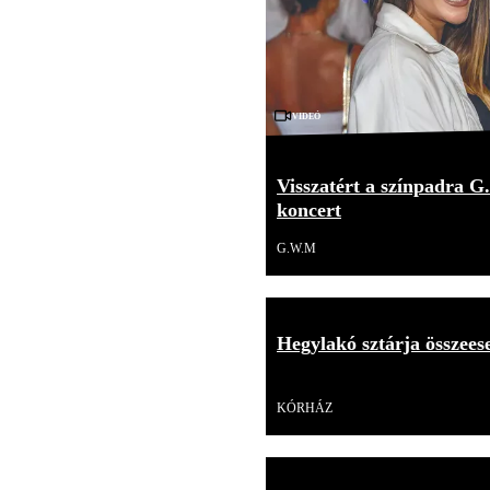
Videó
Visszatért a színpadra G.
koncert
G.W.M
Hegylakó sztárja összees
Videó
KÓRHÁZ