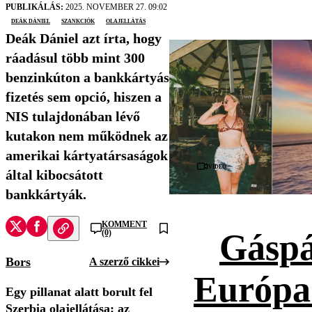
PUBLIKÁLÁS:
2025. NOVEMBER 27. 09:02
Deák Dániel
szankciók
olajellátás
Deák Dániel azt írta, hogy
ráadásul több mint 300
benzinkúton a bankkártyás
fizetés sem opció, hiszen a
NIS tulajdonában lévő
kutakon nem működnek az
amerikai kártyatársaságok
Videó
által kibocsátott
bankkártyák.
KOMMENT
(0)
Gáspá
Bors
A szerző cikkei
Európa
Egy pillanat alatt borult fel
Szerbia olajellátása: az