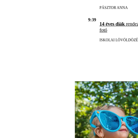
PÁSZTOR ANNA
9:39
14 éves diák
rendez
fotó
ISKOLAI LÖVÖLDÖZÉ