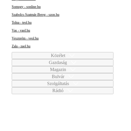
Somogy - sonline.hu
Szabolcs-Szatmár-Bereg - szon.hu
Tolna - teol.hu
Vas - vaol.hu
Veszprém - veol.hu
Zala - zaol.hu
Közélet
Gazdaság
Magazin
Bulvár
Szolgáltatás
Rádió