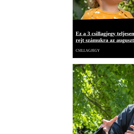
Ez a 3 csillagjegy teljese
rejt számukra az augusz
CSILLAGJEGY