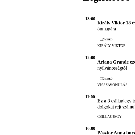
13:00
Király Viktor 18
év
önmagára
Videó
KIRÁLY VIKTOR
12:00
Ariana Grande ez
nyilvánosságtól
Videó
VISSZAVONULÁS
11:00
Ez a 3
csillagjegy t
dolgokat rejt számu
CSILLAGJEGY
10:00
Pásztor Anna borz