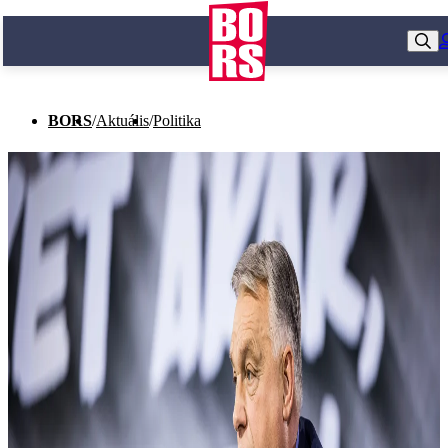
BORS
/
Aktuális
/
Politika