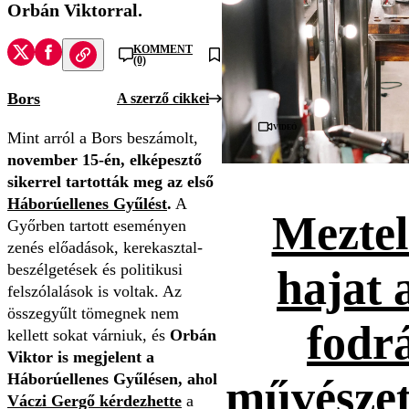
Orbán Viktorral.
KOMMENT
(0)
Bors
A szerző cikkei
Videó
Mint arról a Bors beszámolt,
november 15-én, elképesztő
sikerrel tartották meg az első
Háborúellenes Gyűlést
.
A
Meztel
Győrben tartott eseményen
zenés előadások, kerekasztal-
beszélgetések és politikusi
hajat 
felszólalások is voltak. Az
összegyűlt tömegnek nem
fodr
kellett sokat várniuk, és
Orbán
Viktor is megjelent a
Háborúellenes Gyűlésen, ahol
művészet
Váczi Gergő kérdezhette
a