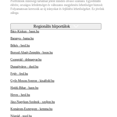
Portfóliónk minőségi tartalmat jelent minden olvasó számára. Egyedülálló
elérést, országos lefedettséget és változatos megjelenési lehetőséget biztosít.
Folyamatosan keressük az új irányokat és fejlődési lehetőségeket. Ez jövőnk
záloga.
Regionális hírportálok
Bács-Kiskun - baon.hu
Baranya - bama.hu
Békés - beol.hu
Borsod-Abaúj-Zemplén - boon.hu
Csongrád - delmagyar.hu
Dunaújváros - duol.hu
Fejér - feol.hu
Győr-Moson-Sopron - kisalfold.hu
Hajdú-Bihar - haon.hu
Heves - heol.hu
Jász-Nagykun-Szolnok - szoljon.hu
Komárom-Esztergom - kemma.hu
Nógrád - nool.hu