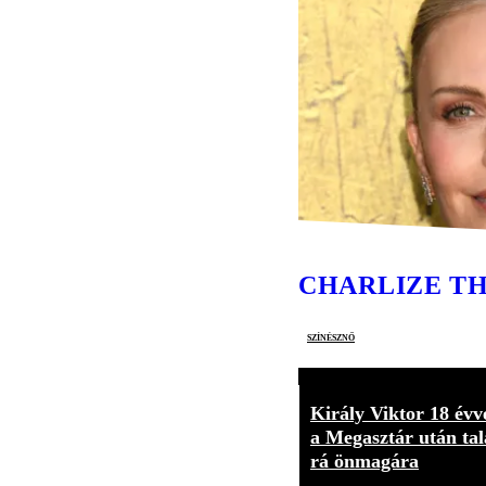
CHARLIZE T
színésznő
Király Viktor 18 évv
a Megasztár után tal
rá önmagára