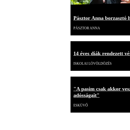
Pásztor Anna borzasztó h
PÁSZTOR ANNA
14 éves diák rendezett vé
ISKOLAI LÖVÖLDÖZÉS
"A pasim csak akkor vesz
adósságait"
ESKÜVŐ