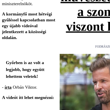
miniszterelnököt.
a szo
A kormányfő most hétvégi
gyűléssel kapcsolatban most
viszont
egy újabb videóval
jelentkezett a közösségi
oldalán.
FODRÁSZ
Győrben is az volt a
legjobb, hogy együtt
lehettem veletek!
-
írta
Orbán Viktor.
A videót itt lehet megnézni: