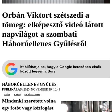
Orbán Viktort szétszedi a
tömeg: elképesztő videó látott
napvilágot a szombati
Háborúellenes Gyűlésről
Itt állíthatja be, hogy a Google keresőben elsők
között legyen a Bors
HÁBORÚELLENES GYŰLÉS
PUBLIKÁLÁS:
2025. NOVEMBER 19. 10:48
Győr
videó
Orbán Viktor
Mindenki szeretett volna
egy fotót vagy kézfogást