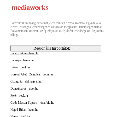
Portfóliónk minőségi tartalmat jelent minden olvasó számára. Egyedülálló
elérést, országos lefedettséget és változatos megjelenési lehetőséget biztosít.
Folyamatosan keressük az új irányokat és fejlődési lehetőségeket. Ez jövőnk
záloga.
Regionális hírportálok
Bács-Kiskun - baon.hu
Baranya - bama.hu
Békés - beol.hu
Borsod-Abaúj-Zemplén - boon.hu
Csongrád - delmagyar.hu
Dunaújváros - duol.hu
Fejér - feol.hu
Győr-Moson-Sopron - kisalfold.hu
Hajdú-Bihar - haon.hu
Heves - heol.hu