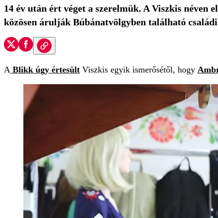
14 év után ért véget a szerelmük. A Viszkis néven 
közösen árulják Búbánatvölgyben található családi
A
Blikk úgy értesült
Viszkis egyik ismerősétől, hogy
Ambr