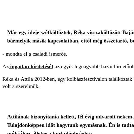
Már egy ideje szétköltöztek, Réka visszaköltözött Bajár
bármelyik másik kapcsolatban, ettől még összetartó, 
- mondta el a családi ismerős.
Az
ingatlan hirdetését
az egyik legnagyobb hazai hirdetőolda
Réka és Attila 2012-ben, egy kolbászfesztiválon találkoztak
volt a szerelmük.
Attilának bizonyítania kellett, fél évig udvarolt neke
Tulajdonképpen időt hagytunk egymásnak. Én is tudta
múltjához, illetve a korkülönbséghez