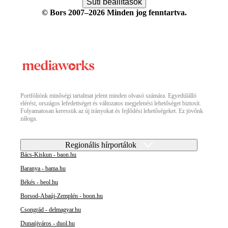
Süti beállítások
© Bors 2007–2026 Minden jog fenntartva.
Portfóliónk minőségi tartalmat jelent minden olvasó számára. Egyedülálló
elérést, országos lefedettséget és változatos megjelenési lehetőséget biztosít.
Folyamatosan keressük az új irányokat és fejlődési lehetőségeket. Ez jövőnk
záloga.
Regionális hírportálok
Bács-Kiskun - baon.hu
Baranya - bama.hu
Békés - beol.hu
Borsod-Abaúj-Zemplén - boon.hu
Csongrád - delmagyar.hu
Dunaújváros - duol.hu