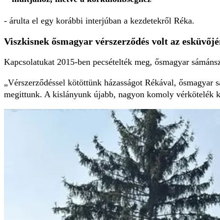
- árulta el egy korábbi interjúban a kezdetekről Réka.
Viszkisnek ősmagyar vérszerződés volt az esküvőj
Kapcsolatukat 2015-ben pecsételték meg, ősmagyar sámánsze
„Vérszerződéssel kötöttünk házasságot Rékával, ősmagyar s
megittunk. A kislányunk újabb, nagyon komoly vérkötelék k