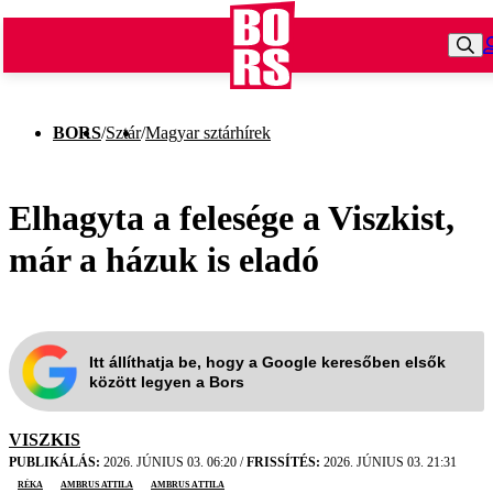
BORS
/
Sztár
/
Magyar sztárhírek
Elhagyta a felesége a Viszkist,
már a házuk is eladó
Itt állíthatja be, hogy a Google keresőben elsők
között legyen a Bors
VISZKIS
PUBLIKÁLÁS:
2026. JÚNIUS 03. 06:20
/
FRISSÍTÉS:
2026. JÚNIUS 03. 21:31
réka
ambrus attila
Ambrus Attila