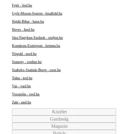
Fejér - feol.hu
Győr-Moson-Sopron - kisalfold.hu
Hajdú-Bihar - haon.hu
Heves - heol.hu
Jász-Nagykun-Szolnok - szoljon.hu
Komárom-Esztergom - kemma.hu
Nógrád - nool.hu
Somogy - sonline.hu
Szabolcs-Szatmár-Bereg - szon.hu
Tolna - teol.hu
Vas - vaol.hu
Veszprém - veol.hu
Zala - zaol.hu
Közélet
Gazdaság
Magazin
Bulvár