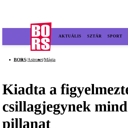
AKTUÁLIS
SZTÁR
SPORT
BORS
/
Astronet
/
Mágia
Kiadta a figyelmezte
csillagjegynek minde
pillanat