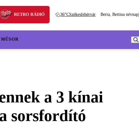
RETRO RÁDIÓ
36°C
Székesfehérvár
Berta, Bettina névnap
 MŰSOR
 ennek a 3 kínai
 a sorsfordító