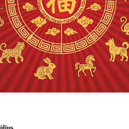
úlius