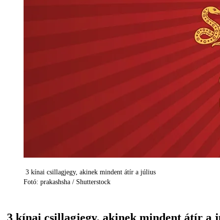
3 kínai csillagjegy, akinek mindent átír a július
Fotó: prakashsha / Shutterstock
3 kínai csillagjegy, akinek mindent átír a j