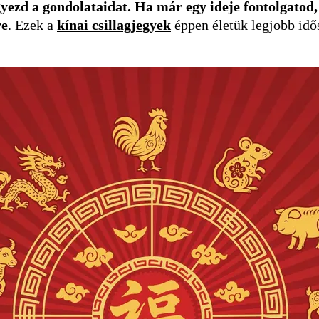
gyezd a gondolataidat. Ha már egy ideje fontolgatod,
re
. Ezek a
kínai csillagjegyek
éppen életük legjobb idős