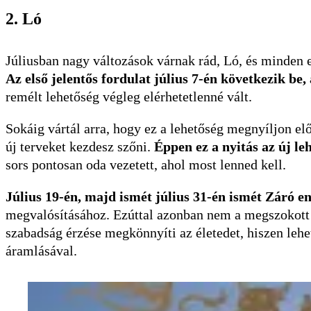
2. Ló
Júliusban nagy változások várnak rád, Ló, és minden e
Az első jelentős fordulat július 7-én következik be
remélt lehetőség végleg elérhetetlenné vált.
Sokáig vártál arra, hogy ez a lehetőség megnyíljon el
új terveket kezdesz szőni.
Éppen ez a nyitás az új leh
sors pontosan oda vezetett, ahol most lenned kell.
Július 19-én, majd ismét július 31-én ismét Záró en
megvalósításához. Ezúttal azonban nem a megszokott m
szabadság érzése megkönnyíti az életedet, hiszen leh
áramlásával.