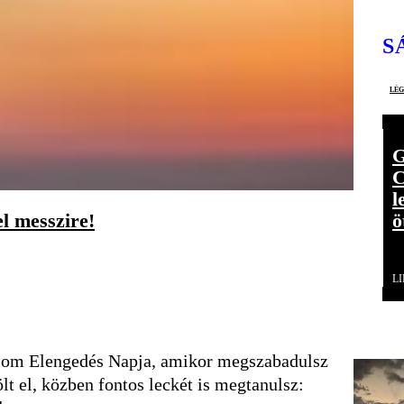
S
lé
G
C
l
ö
el messzire!
L
Majom Elengedés Napja, amikor megszabadulsz
t el, közben fontos leckét is megtanulsz: