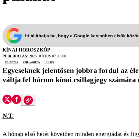
Itt állíthatja be, hogy a Google keresőben elsők közö
KÍNAI HOROSZKÓP
PUBLIKÁLÁS:
2026. JÚLIUS 07. 18:00
változás
csillagjegy
július
Egyeseknek jelentősen jobbra fordul az él
váltja fel három kínai csillagjegy számár
N.T.
A hónap első hetét követően minden energiádat és fig