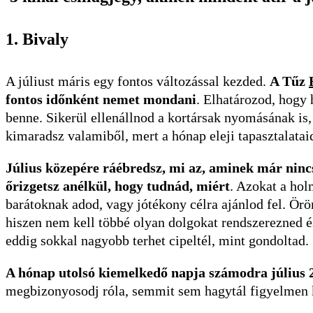
1. Bivaly
A júliust máris egy fontos változással kezded.
A Tűz
fontos időnként nemet mondani
. Elhatározod, hogy 
benne. Sikerül ellenállnod a kortársak nyomásának is
kimaradsz valamiből, mert a hónap eleji tapasztalata
Július közepére ráébredsz, mi az, aminek már nincs
őrizgetsz anélkül, hogy tudnád, miért
. Azokat a hol
barátoknak adod, vagy jótékony célra ajánlod fel. Örö
hiszen nem kell többé olyan dolgokat rendszerezned és
eddig sokkal nagyobb terhet cipeltél, mint gondoltad.
A hónap utolsó kiemelkedő napja számodra július 2
megbizonyosodj róla, semmit sem hagytál figyelmen kí