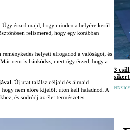
t. Úgy érzed majd, hogy minden a helyére kerül.
ösztönösen felismered, hogy egy korábban
 a reménykedés helyett elfogadod a valóságot, és
 Már nem is bánkódsz, mert úgy érzed, hogy a
3 csi
siker
jával
. Új utat találsz céljaid és álmaid
PÉNZÜGYI
hogy nem előre kijelölt úton kell haladnod. A
hez, és sodródj az élet természetes