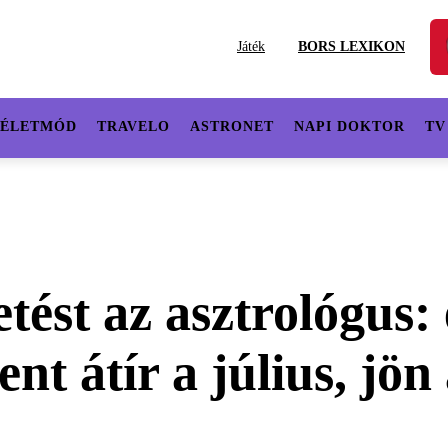
Játék
BORS LEXIKON
ÉLETMÓD
TRAVELO
ASTRONET
NAPI DOKTOR
TV
tést az asztrológus:
nt átír a július, jön