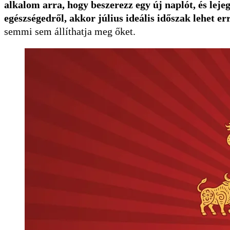
alkalom arra, hogy beszerezz egy új naplót, és leje
egészségedről, akkor július ideális időszak lehet er
semmi sem állíthatja meg őket.