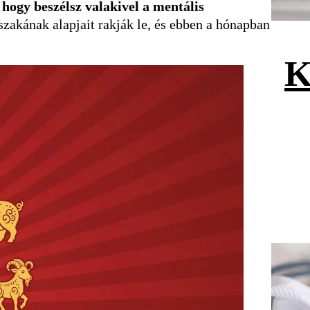
 hogy beszélsz valakivel a mentális
zakának alapjait rakják le, és ebben a hónapban
K