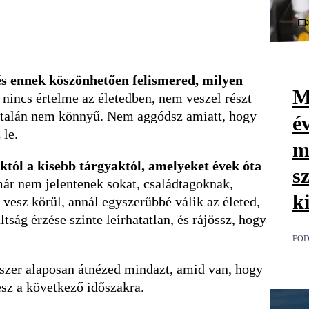
és ennek köszönhetően felismered, milyen
M
nincs értelme az életedben, nem veszel részt
általán nem könnyű. Nem aggódsz amiatt, hogy
é
 le.
m
któl a kisebb tárgyaktól, amelyeket évek óta
s
már nem jelentenek sokat, családtagoknak,
k
vesz körül, annál egyszerűbbé válik az életed,
ság érzése szinte leírhatatlan, és rájössz, hogy
FOD
szer alaposan átnézed mindazt, amid van, hogy
sz a következő időszakra.