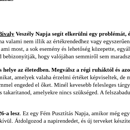
Bivaly
Veszély Napja segít elkerülni egy problémát, 
ha valami nem illik az értékrendedhez vagy egyszerűen 
, ami most, a sok esemény és lehetőség közepette, egy
id bebizonyítják, hogy valójában semmiről sem maradsz
 helye az életedben. Megválsz a régi ruháktól és azo
mikat, amelyek valaha érzelmi értéket képviseltek, de 
mmel engeded el őket. Minél kevesebb felesleges tárgy 
 takarítanod, amelyekre nincs szükséged. A felszabadult
6-a lesz
.
Ez egy Fém Pusztítás Napja, amikor még egy
vül. Átdolgozod a napirendedet, és új terveket készíte