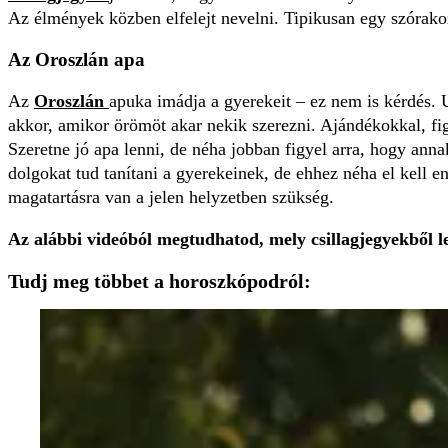
Az élmények közben elfelejt nevelni. Tipikusan egy szórakoz
Az Oroszlán apa
Az
Oroszlán
apuka imádja a gyerekeit – ez nem is kérdés. 
akkor, amikor örömöt akar nekik szerezni. Ajándékokkal, f
Szeretne jó apa lenni, de néha jobban figyel arra, hogy ann
dolgokat tud tanítani a gyerekeinek, de ehhez néha el kell e
magatartásra van a jelen helyzetben szükség.
Az alábbi videóból megtudhatod, mely csillagjegyekből le
Tudj meg többet a horoszkópodról: