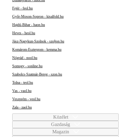
Fejér - feol.hu
Győr-Moson-Sopron - kisalfold.hu
Hajdú-Bihar - haon.hu
Heves - heol.hu
Jász-Nagykun-Szolnok - szoljon.hu
Komárom-Esztergom - kemma.hu
Nógrád - nool.hu
Somogy - sonline.hu
Szabolcs-Szatmár-Bereg - szon.hu
Tolna - teol.hu
Vas - vaol.hu
Veszprém - veol.hu
Zala - zaol.hu
Közélet
Gazdaság
Magazin