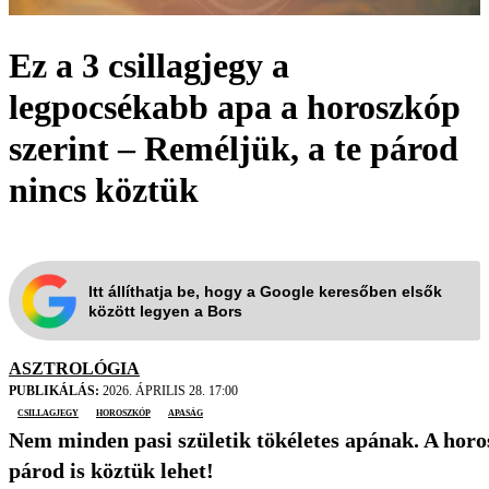
Ez a 3 csillagjegy a
legpocsékabb apa a horoszkóp
szerint – Reméljük, a te párod
nincs köztük
Itt állíthatja be, hogy a Google keresőben elsők
között legyen a Bors
ASZTROLÓGIA
PUBLIKÁLÁS:
2026. ÁPRILIS 28. 17:00
csillagjegy
horoszkóp
apaság
Nem minden pasi születik tökéletes apának. A horos
párod is köztük lehet!