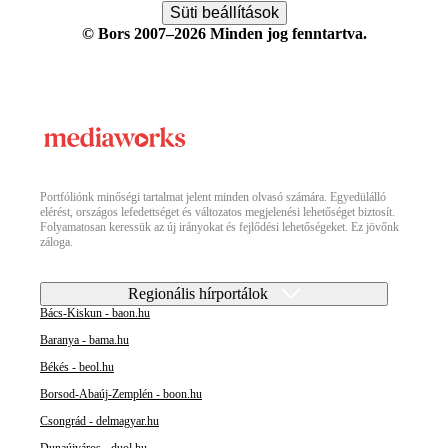
Süti beállítások
© Bors 2007–2026 Minden jog fenntartva.
Portfóliónk minőségi tartalmat jelent minden olvasó számára. Egyedülálló
elérést, országos lefedettséget és változatos megjelenési lehetőséget biztosít.
Folyamatosan keressük az új irányokat és fejlődési lehetőségeket. Ez jövőnk
záloga.
Regionális hírportálok
Bács-Kiskun - baon.hu
Baranya - bama.hu
Békés - beol.hu
Borsod-Abaúj-Zemplén - boon.hu
Csongrád - delmagyar.hu
Dunaújváros - duol.hu