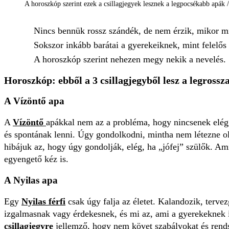
A horoszkóp szerint ezek a csillagjegyek lesznek a legpocsékabb apák /
Nincs bennük rossz szándék, de nem érzik, mikor mi
Sokszor inkább barátai a gyerekeiknek, mint felelős
A horoszkóp szerint nehezen megy nekik a nevelés.
Horoszkóp: ebből a 3 csillagjegyből lesz a legrossz
A Vízöntő apa
A
Vízöntő
apákkal nem az a probléma, hogy nincsenek elégg
és spontának lenni. Úgy gondolkodni, mintha nem létezne o
hibájuk az, hogy úgy gondolják, elég, ha „jófej” szülők. A
egyengető kéz is.
A Nyilas apa
Egy
Nyilas férfi
csak úgy falja az életet. Kalandozik, tervez
izgalmasnak vagy érdekesnek, és mi az, ami a gyerekeknek i
csillagjegyre
jellemző, hogy nem követ szabályokat és rend