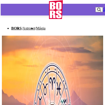
BORS
/
Astronet
/
Mágia