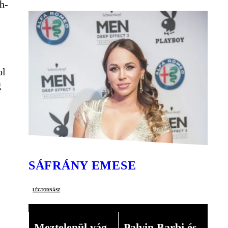
h-
ol
g
SÁFRÁNY EMESE
légtornász
Meztelenül vág
Palvin Barbi és