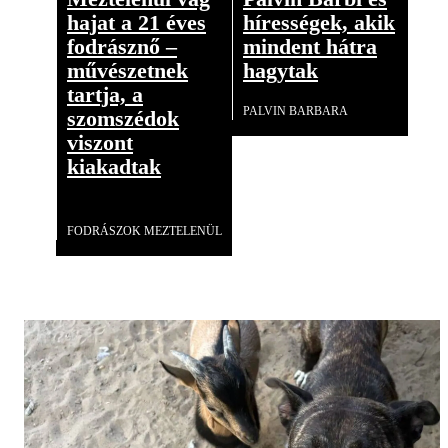
hajat a 21 éves
hírességek, akik
fodrásznő –
mindent hátra
művészetnek
hagytak
tartja, a
PALVIN BARBARA
szomszédok
viszont
kiakadtak
Videó
FODRÁSZOK MEZTELENÜL