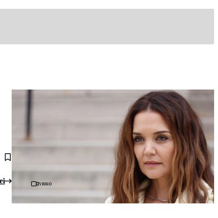
ei
Videó