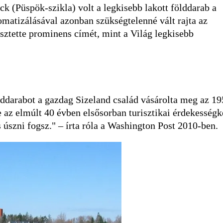
k (Püspök-szikla) volt a legkisebb lakott földdarab a
omatizálásával azonban szükségtelenné vált rajta az
sztette prominens címét, mint a Világ legkisebb
lddarabot a gazdag Sizeland család vásárolta meg az 19
e az elmúlt 40 évben elsősorban turisztikai érdekességk
 úszni fogsz." – írta róla a Washington Post 2010-ben.