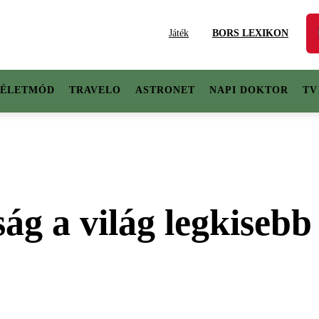
Játék
BORS LEXIKON
ÉLETMÓD
TRAVELO
ASTRONET
NAPI DOKTOR
TV
ság a világ legkisebb