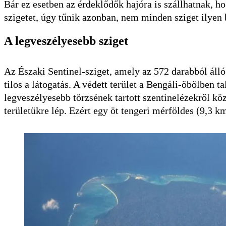
Bár ez esetben az érdeklődők hajóra is szállhatnak, 
szigetet, úgy tűnik azonban, nem minden sziget ilyen
A legveszélyesebb sziget
Az Északi Sentinel-sziget, amely az 572 darabból áll
tilos a látogatás. A védett terület a Bengáli-öbölben t
legveszélyesebb törzsének tartott szentinelézekről kö
területükre lép. Ezért egy öt tengeri mérföldes (9,3 km