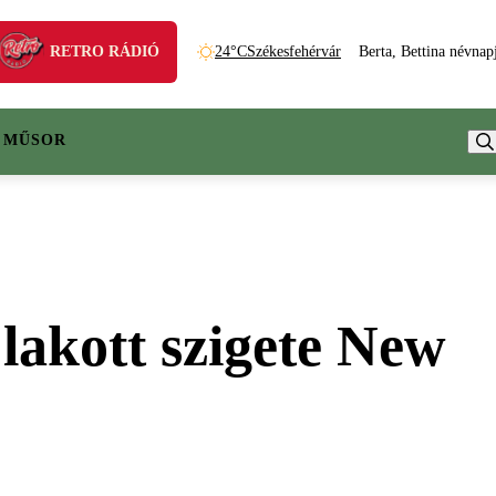
RETRO RÁDIÓ
24°C
Székesfehérvár
Berta, Bettina névnap
 MŰSOR
 lakott szigete New