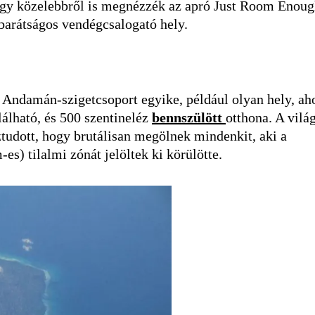
hogy közelebbről is megnézzék az apró Just Room Enoug
 barátságos vendégcsalogató hely.
ó Andamán-szigetcsoport egyike, például olyan hely, ah
alálható, és 500 szentineléz
bennszülött
otthona. A vilá
ztudott, hogy brutálisan megölnek mindenkit, aki a
-es) tilalmi zónát jelöltek ki körülötte.