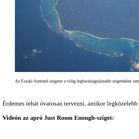
Az Északi Sentinel-szigetet a világ legbarátságtalanabb szigeteként i
Érdemes tehát óvatosan tervezni, amikor legközelebb 
Videón az apró Just Room Enough-sziget: