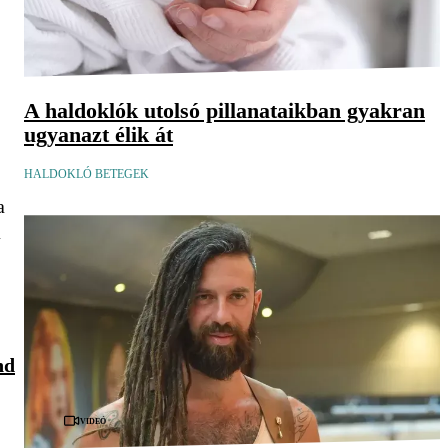
A haldoklók utolsó pillanataikban gyakran
ugyanazt élik át
HALDOKLÓ BETEGEK
a
a
nd
Videó