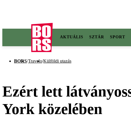
AKTUÁLIS
SZTÁR
SPORT
BORS
/
Travelo
/
Külföldi utazás
Ezért lett látványos
York közelében