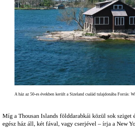
A ház az 50-es években került a Sizeland család tulajdonába Forrás: 
Míg a Thousan Islands földdarabkái közül sok sziget é
egész ház áll, két fával, vagy cserjével – írja a New Y