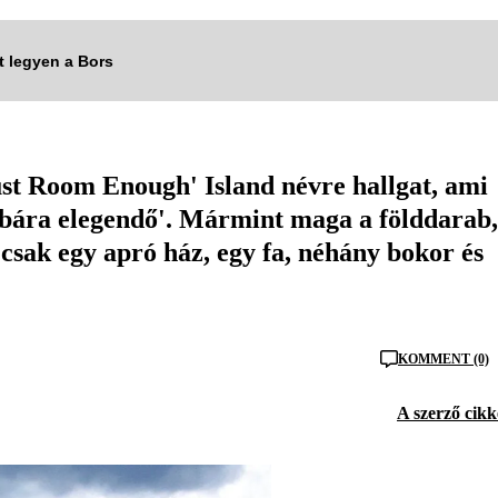
tt legyen a Bors
Just Room Enough' Island névre hallgat, ami
obára elegendő'. Mármint maga a földdarab,
csak egy apró ház, egy fa, néhány bokor és
KOMMENT (0)
A szerző cikk