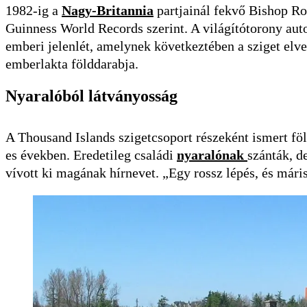
1982-ig a
Nagy-Britannia
partjainál fekvő Bishop Roc
Guinness World Records szerint. A világítótorony aut
emberi jelenlét, amelynek következtében a sziget elve
emberlakta földdarabja.
Nyaralóból látványosság
A Thousand Islands szigetcsoport részeként ismert fö
es években. Eredetileg családi
nyaralónak
szánták, d
vívott ki magának hírnevet. „Egy rossz lépés, és máris