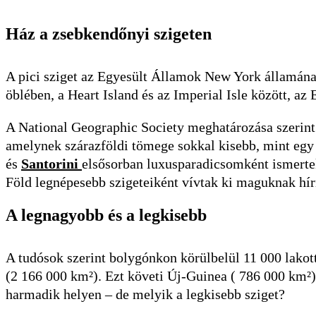
Ház a zsebkendőnyi szigeten
A pici sziget az Egyesült Államok New York államának
öblében, a Heart Island és az Imperial Isle között, az
A National Geographic Society meghatározása szerin
amelynek szárazföldi tömege sokkal kisebb, mint egy 
és
Santorini
elsősorban luxusparadicsomként ismerte
Föld legnépesebb szigeteiként vívtak ki maguknak hír
A legnagyobb és a legkisebb
A tudósok szerint bolygónkon körülbelül 11 000 lakot
(2 166 000 km²). Ezt követi Új-Guinea ( 786 000 km²
harmadik helyen – de melyik a legkisebb sziget?