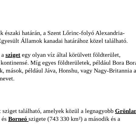
 északi határán, a Szent Lőrinc-folyó Alexandria-
 Egyesült Államok kanadai határához közel található.
t a
sziget
egy olyan víz által körülvett földterület,
kontinensé. Míg egyes földterületek, például Bora Bor
k, mások, például Jáva, Honshu, vagy Nagy-Britannia 
nevet.
t sziget található, amelyek közül a legnagyobb
Grönla
) és
Borneó
szigete (743 330 km²) a második és a