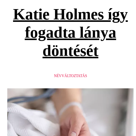
Katie Holmes így
fogadta lánya
döntését
NÉVVÁLTOZTATÁS