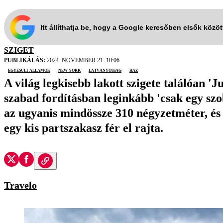
Itt állíthatja be, hogy a Google keresőben elsők közö
SZIGET
PUBLIKÁLÁS:
2024. NOVEMBER 21. 10:06
Egyesült Államok
New York
látványosság
ház
A világ legkisebb lakott szigete találóan '
szabad fordításban leginkább 'csak egy sz
az ugyanis mindössze 310 négyzetméter, és 
egy kis partszakasz fér el rajta.
Travelo