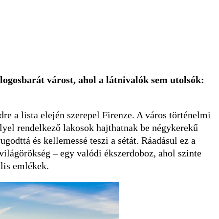
ogosbarát várost, ahol a látnivalók sem utolsók:
e a lista elején szerepel Firenze. A város történelmi
lyel rendelkező lakosok hajthatnak be négykerekű
ugodttá és kellemessé teszi a sétát. Ráadásul ez a
ilágörökség – egy valódi ékszerdoboz, ahol szinte
lis emlékek.