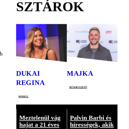
SZTÁROK
bb
DUKAI
MAJKA
REGINA
műsorvezető
modell
Meztelenül vág
Palvin Barbi és
hajat a 21 éves
hírességek, akik