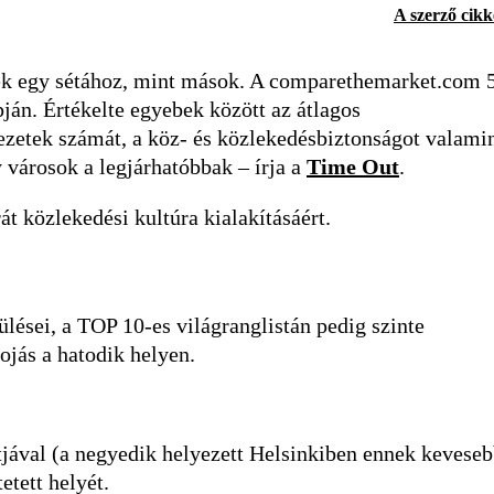
A szerző cikk
nek egy sétához, mint mások. A comparethemarket.com 
ján. Értékelte egyebek között az átlagos
zetek számát, a köz- és közlekedésbiztonságot valamin
 városok a legjárhatóbbak – írja a
Time Out
.
t közlekedési kultúra kialakításáért.
ülései, a TOP 10-es világranglistán pedig szinte
jás a hatodik helyen.
jával (a negyedik helyezett Helsinkiben ennek keveseb
etett helyét.