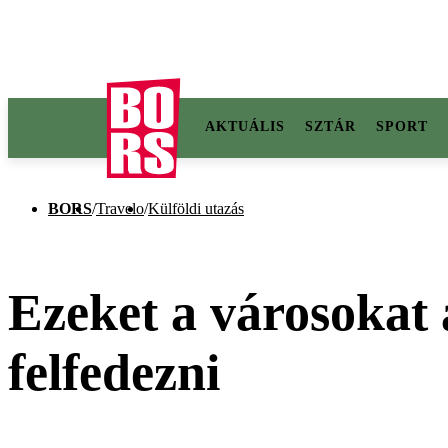
AKTUÁLIS
SZTÁR
SPORT
BORS
/
Travelo
/
Külföldi utazás
Ezeket a városokat 
felfedezni