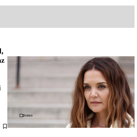
l,
az
i
Videó