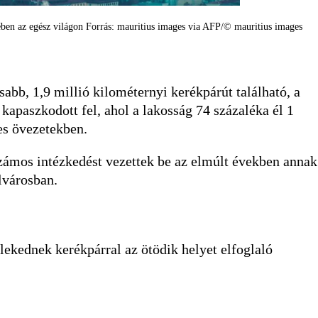
ében az egész világon Forrás: mauritius images via AFP/© mauritius images
bb, 1,9 millió kilométernyi kerékpárút található, a
kapaszkodott fel, ahol a lakosság 74 százaléka él 1
es övezetekben.
zámos intézkedést vezettek be az elmúlt években annak
lvárosban.
kednek kerékpárral az ötödik helyet elfoglaló