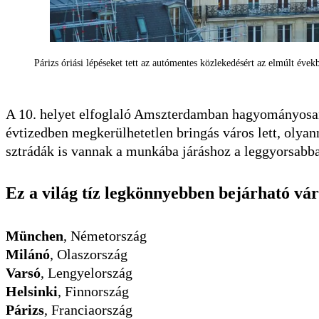
Párizs óriási lépéseket tett az autómentes közlekedésért az elmúlt év
A 10. helyet elfoglaló Amszterdamban hagyományosan
évtizedben megkerülhetetlen bringás város lett, olya
sztrádák is vannak a munkába járáshoz a leggyorsabb
Ez a világ tíz legkönnyebben bejárható vár
München
, Németország
Milánó
, Olaszország
Varsó
, Lengyelország
Helsinki
, Finnország
Párizs
, Franciaország