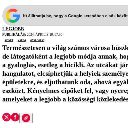
Itt állíthatja be, hogy a Google keresőben elsők közö
LEGJOBB
PUBLIKÁLÁS:
2024. ÁPRILIS 19. 07:30
sétaút
város
gyaloglás
Természetesen a világ számos városa büszk
de látogatóként a legjobb módja annak, ho
a gyaloglás, esetleg a bicikli. Az utcákat 
hangulatot, elcsíphetjük a helyiek személye
épületekre, és eljuthatunk oda, ahová egy
eszközt. Kényelmes cipőket fel, vagy nyere
amelyeket a legjobb a közösségi közlekedés