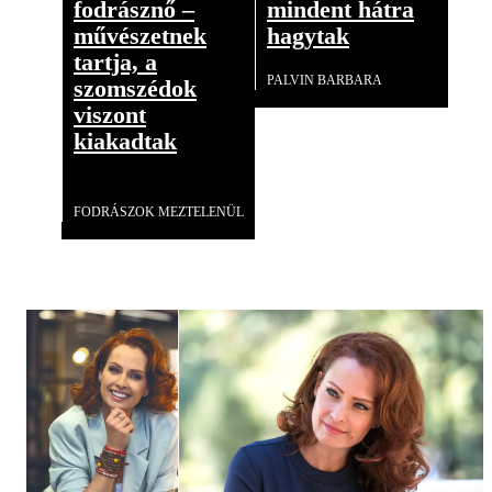
fodrásznő –
mindent hátra
művészetnek
hagytak
tartja, a
PALVIN BARBARA
szomszédok
viszont
kiakadtak
Videó
FODRÁSZOK MEZTELENÜL