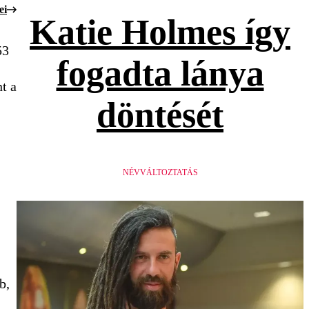
ei
Katie Holmes így
53
fogadta lánya
t a
döntését
NÉVVÁLTOZTATÁS
b,