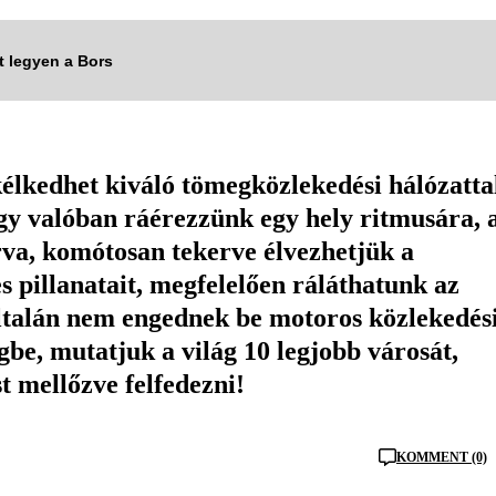
tt legyen a Bors
élkedhet kiváló tömegközlekedési hálózatta
gy valóban ráérezzünk egy hely ritmusára, 
járva, komótosan tekerve élvezhetjük a
s pillanatait, megfelelően ráláthatunk az
általán nem engednek be motoros közlekedés
gbe, mutatjuk a világ 10 legjobb városát,
t mellőzve felfedezni!
KOMMENT (0)