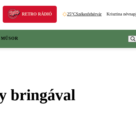
RETRO RÁDIÓ
25°C
Székesfehérvár
Krisztina névnap
 MŰSOR
y bringával