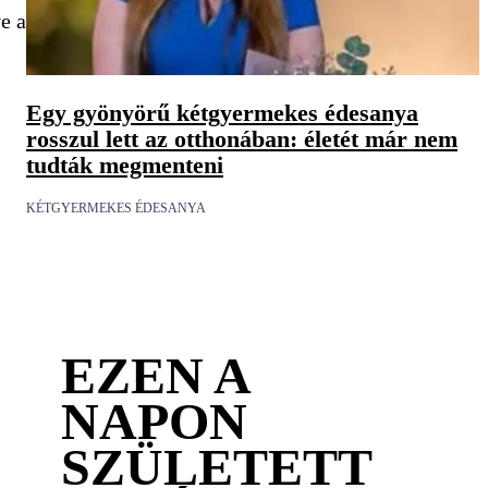
e a
Egy gyönyörű kétgyermekes édesanya
rosszul lett az otthonában: életét már nem
tudták megmenteni
KÉTGYERMEKES ÉDESANYA
EZEN A
NAPON
SZÜLETETT