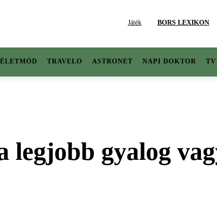
Játék
BORS LEXIKON
ÉLETMÓD
TRAVELO
ASTRONET
NAPI DOKTOR
TV
a legjobb gyalog vag