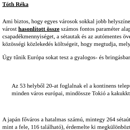
Tóth Réka
Ami biztos, hogy egyes városok sokkal jobb helyszí
várost
hasonlított össze
számos fontos paraméter alap
csapadékmennyiséget, a sétautak és az autómentes öve
közösségi közlekedés költségeit, hogy megtudja, mely
Úgy tűnik Európa sokat tesz a gyalogos- és bringásbará
Az 53 helyből 20-at foglalnak el a kontinens telep
minden város európai, mindössze Tokió a kakukkto
A japán főváros a hatalmas számú, mintegy 264 sétaút
mint a fele, 116 található), érdemelte ki megkülönbözt