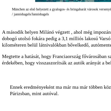
München az első helyezett a gyalogos- és bringabarát városok verseny
/ jannishagels/Jannishagels
A második helyen Milánó végzett , ahol még impozánsa
dobogó utolsó fokára pedig a 3,1 milliós lakosú Varsó 
kilométeren belül látnivalókban bővelkedő, autóment
Megtette a hatását, hogy Franciaország fővárosában s
érdekében, hogy visszaszorítsák az autók arányát a be
Ennek eredményeként ma már ma már többen közle
Párizsban, mint autóval.