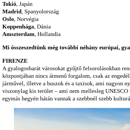
Tokió
, Japán
Madrid
, Spanyolország
Oslo
, Norvégia
Koppenhága
, Dánia
Amszterdam
, Hollandia
Mi összeszedtünk még további néhány európai, gyal
FIRENZE
A gyalogosbarát városokat gyűjtő felsorolásokban rendr
központjában nincs átmenő forgalom, csak az engedél
járművel, illetve a buszok és a taxisok, ami nagyon ny
viszonylag kis terület – ami nem mellesleg UNESCO v
egymás hegyén hátán vannak a szebbnél szebb kulturá