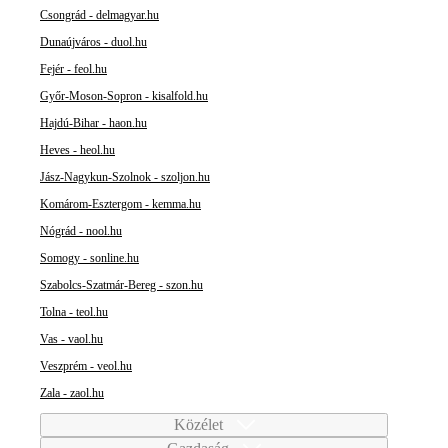
Csongrád - delmagyar.hu
Dunaújváros - duol.hu
Fejér - feol.hu
Győr-Moson-Sopron - kisalfold.hu
Hajdú-Bihar - haon.hu
Heves - heol.hu
Jász-Nagykun-Szolnok - szoljon.hu
Komárom-Esztergom - kemma.hu
Nógrád - nool.hu
Somogy - sonline.hu
Szabolcs-Szatmár-Bereg - szon.hu
Tolna - teol.hu
Vas - vaol.hu
Veszprém - veol.hu
Zala - zaol.hu
Közélet