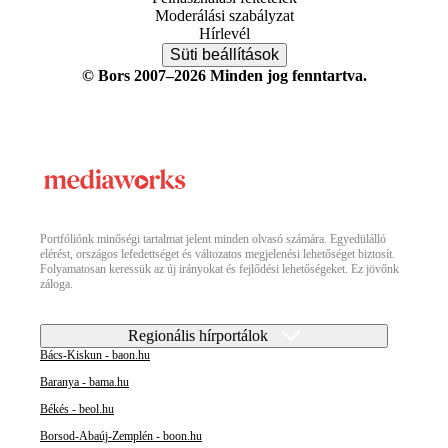
Moderálási szabályzat
Hírlevél
Süti beállítások
© Bors 2007–2026 Minden jog fenntartva.
Portfóliónk minőségi tartalmat jelent minden olvasó számára. Egyedülálló
elérést, országos lefedettséget és változatos megjelenési lehetőséget biztosít.
Folyamatosan keressük az új irányokat és fejlődési lehetőségeket. Ez jövőnk
záloga.
Regionális hírportálok
Bács-Kiskun - baon.hu
Baranya - bama.hu
Békés - beol.hu
Borsod-Abaúj-Zemplén - boon.hu