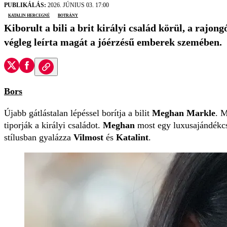
PUBLIKÁLÁS:
2026. JÚNIUS 03. 17:00
katalin hercegné
botrány
Kiborult a bili a brit királyi család körül, a rajo
végleg leírta magát a jóérzésű emberek szemében.
Bors
Újabb gátlástalan lépéssel borítja a bilit
Meghan Markle
. 
tiporják a királyi családot.
Meghan
most egy luxusajándékcs
stílusban gyalázza
Vilmost
és
Katalint
.