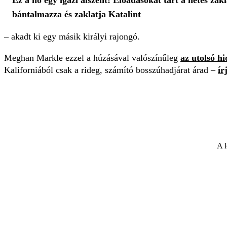
Ez a nő egy igazi álszent! Előadásokat tart a netes za
bántalmazza és zaklatja Katalint
– akadt ki egy másik királyi rajongó.
Meghan Markle ezzel a húzásával valószínűleg
az utolsó h
Kaliforniából csak a rideg, számító bosszúhadjárat árad –
ír
A l