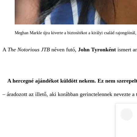
Meghan Markle újra kiverte a biztosítékot a királyi család rajongóinál
A
The Notorious JTB
néven futó,
John Tyronként
ismert am
A hercegné ajándékot küldött nekem. Ez nem szerepel
– áradozott az illető, aki korábban gerinctelennek nevezte a 