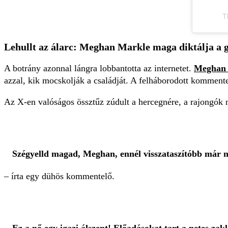
T
Lehullt az álarc: Meghan Markle maga diktálja a g
A botrány azonnal lángra lobbantotta az internetet.
Meghan é
azzal, kik mocskolják a családját. A felháborodott kommente
Az X-en valóságos össztűz zúdult a hercegnére, a rajongók
Szégyelld magad, Meghan, ennél visszataszítóbb már ne
– írta egy dühös kommentelő.