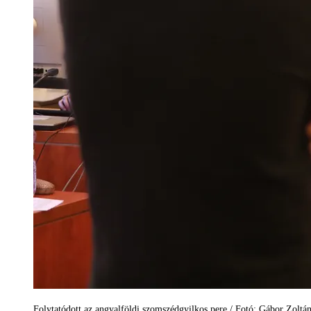
Folytatódott az angyalföldi szomszédgyilkos pere / Fotó: Gábor Zoltán