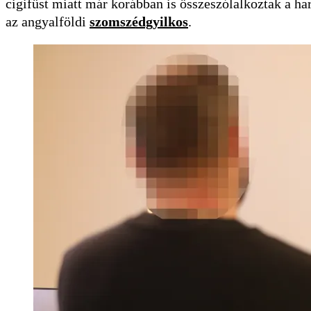
cigifüst miatt már korábban is összeszólalkoztak a ha
az angyalföldi
szomszédgyilkos
.