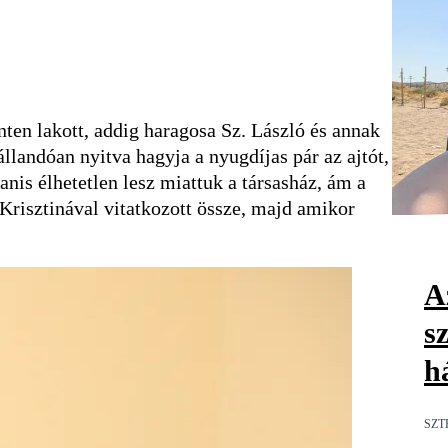
nten lakott, addig haragosa Sz. László és annak
állandóan nyitva hagyja a nyugdíjas pár az ajtót,
anis élhetetlen lesz miattuk a társasház, ám a
Krisztinával vitatkozott össze, majd amikor
Az
s
h
SZT