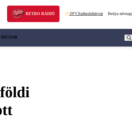
RETRO RÁDIÓ
29°C
Székesfehérvár
Ibolya névnap
 MŰSOR
földi
tt