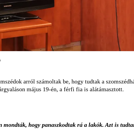
s
omszédok arról számoltak be, hogy tudtak a szomszédháb
rgyaláson május 19-én, a férfi fia is alátámasztott.
mondták, hogy panaszkodtak rá a lakók. Azt is tudtam,