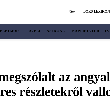
Játék
BORS LEXIKON
ÉLETMÓD
TRAVELO
ASTRONET
NAPI DOKTOR
TV
megszólalt az angyal
es részletekről vallo