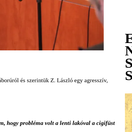
orúról és szerintük Z. László egy agresszív,
 hogy probléma volt a lenti lakóval a cigifüst