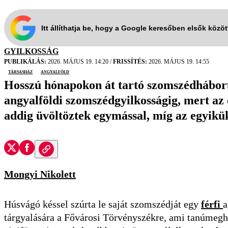
Itt állíthatja be, hogy a Google keresőben elsők közö
GYILKOSSÁG
PUBLIKÁLÁS:
2026. MÁJUS 19. 14:20
/
FRISSÍTÉS:
2026. MÁJUS 19. 14:55
társasház
Angyalföld
Hosszú hónapokon át tartó szomszédháború vé
angyalföldi szomszédgyilkosságig, mert az e
addig üvöltöztek egymással, míg az egyikük 
Mongyi Nikolett
Húsvágó késsel szúrta le saját szomszédját egy
férfi
a
tárgyalására a Fővárosi Törvényszékre, ami tanúmegha