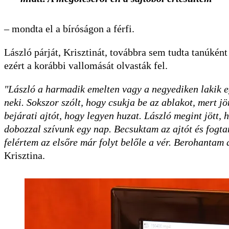
– mondta el a bíróságon a férfi.
László párját, Krisztinát, továbbra sem tudta tanúként
ezért a korábbi vallomását olvasták fel.
"László a harmadik emelten vagy a negyediken lakik eg
neki. Sokszor szólt, hogy csukja be az ablakot, mert j
bejárati ajtót, hogy legyen huzat. László megint jött,
dobozzal szívunk egy nap. Becsuktam az ajtót és fogta
felértem az elsőre már folyt belőle a vér. Berohantam
Krisztina.