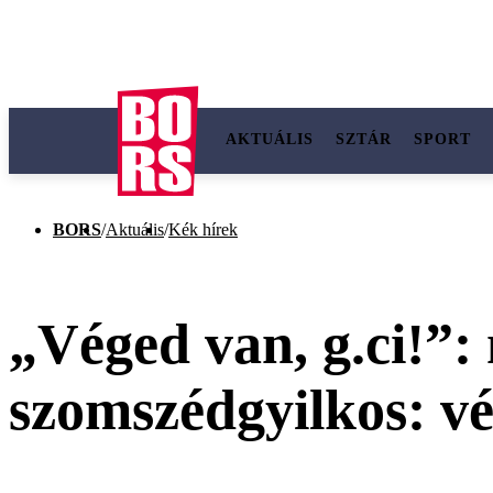
AKTUÁLIS
SZTÁR
SPORT
BORS
/
Aktuális
/
Kék hírek
„Véged van, g.ci!”: 
szomszédgyilkos: vér