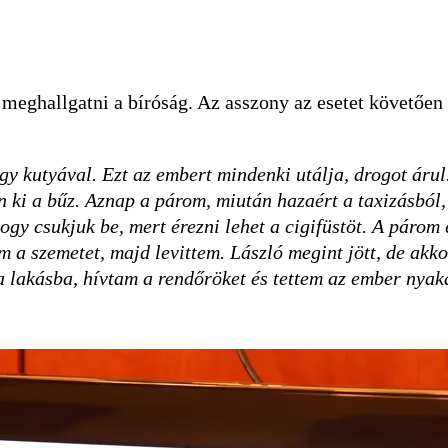
 meghallgatni a bíróság. Az asszony az esetet követően 
y kutyával. Ezt az embert mindenki utálja, drogot árul.
ön ki a bűz. Aznap a párom, miután hazaért a taxizásból,
 hogy csukjuk be, mert érezni lehet a cigifüstöt. A páro
m a szemetet, majd levittem. László megint jött, de akk
 a lakásba, hívtam a rendőröket és tettem az ember nya