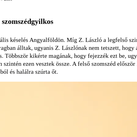
i szomszédgyilkos
ális késelés Angyalföldön. Míg Z. László a legfelső szi
ragban álltak, ugyanis Z. Lászlónak nem tetszett, hogy 
 is. Többször kikérte magának, hogy fejezzék ezt be, ugy
 szintén ezen vesztek össze. A felső szomszéd először 
ból és halálra szúrta őt.