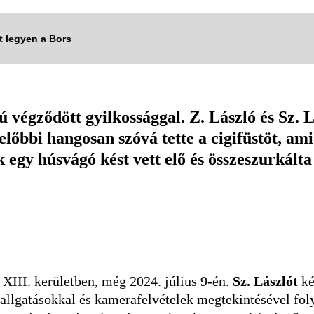
tt legyen a Bors
gződött gyilkossággal. Z. László és Sz. Lás
lőbbi hangosan szóvá tette a cigifüstöt, ami
egy húsvágó kést vett elő és összeszurkálta 
 XIII. kerületben, még 2024. július 9-én.
Sz. Lászlót
ké
llgatásokkal és kamerafelvételek megtekintésével folyt