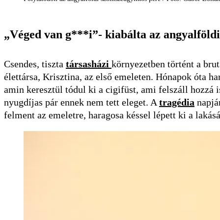
„Véged van g***i”- kiabálta az angyalföld
Csendes, tiszta
társasházi
környezetben történt a brut
élettársa, Krisztina, az első emeleten. Hónapok óta ha
amin keresztül tódul ki a cigifüst, ami felszáll hozzá
nyugdíjas pár ennek nem tett eleget. A
tragédia
napján
felment az emeletre, haragosa késsel lépett ki a lakásá