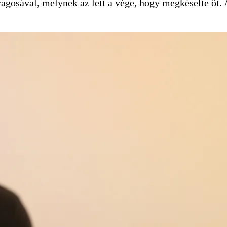
ragosával, melynek az lett a vége, hogy megkéselte őt. 