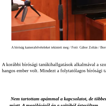
A bíróság kamerafelvételeket tekintett meg / Fotó: Gábor Zoltán / Bor
A korábbi bírósági tanúkihallgatások alkalmával a sz
hangos ember volt. Mindezt a folytatólagos bírósági tá
Nem tartottam apámmal a kapcsolatot, de többen 
miatt. A megöléséről én a sajtóból értesültem