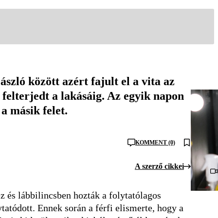
zló között azért fajult el a vita az
 felterjedt a lakásáig. Az egyik napon
a másik felet.
KOMMENT (0)
A szerző cikkei
z és lábbilincsben hozták a folytatólagos
atódott. Ennek során a férfi elismerte, hogy a