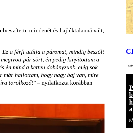
elveszítette mindenét és hajléktalanná vált,
C
 Ez a férfi utálja a páromat, mindig beszólt
 megivott pár sört, én pedig kinyitottam a
szí
m és én mind a ketten dohányzunk, elég sok
or már hallottam, hogy nagy baj van, mire
kára törölközőt"
– nyilatkozta korábban
P
b
h
a
P