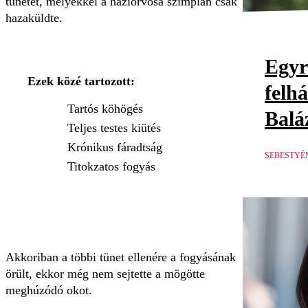
tünetet, melyekkel a háziorvosa szimplán csak
hazaküldte.
Egyr
Ezek közé tartozott:
felh
Tartós köhögés
Balá
Teljes testes kiütés
Krónikus fáradtság
SEBESTYÉ
Titokzatos fogyás
Akkoriban a többi tünet ellenére a fogyásának
örült, ekkor még nem sejtette a mögötte
meghúzódó okot.