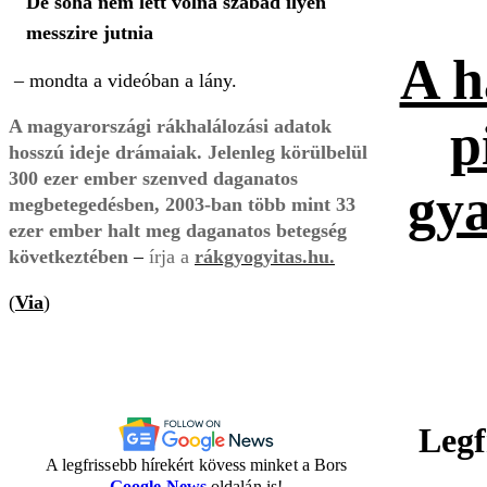
De soha nem lett volna szabad ilyen
messzire jutnia
A h
–
mondta a videóban a lány.
p
A magyarországi rákhalálozási adatok
hosszú ideje drámaiak. Jelenleg körülbelül
300 ezer ember szenved daganatos
gy
megbetegedésben, 2003-ban több mint 33
ezer ember halt meg daganatos betegség
következtében
–
írja a
rákgyogyitas.hu.
(
Via
)
Legf
A legfrissebb hírekért kövess minket a Bors
Google News
oldalán is!