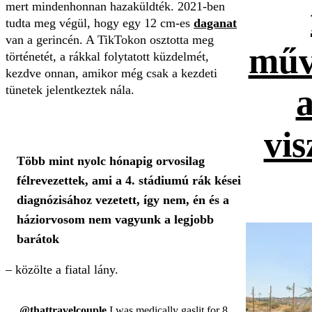
mert mindenhonnan hazaküldték. 2021-ben
tudta meg végül, hogy egy 12 cm-es
daganat
van a gerincén. A TikTokon osztotta meg
műv
történetét, a rákkal folytatott küzdelmét,
kezdve onnan, amikor még csak a kezdeti
tünetek jelentkeztek nála.
vis
Több mint nyolc hónapig orvosilag
félrevezettek, ami a 4. stádiumú rák kései
diagnózisához vezetett, így nem, én és a
háziorvosom nem vagyunk a legjobb
barátok
–
közölte a fiatal lány.
@thattravelcouple
I was medically gaslit for 8