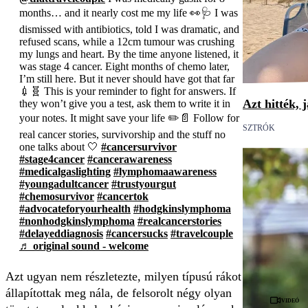
months… and it nearly cost me my life 👀🩺 I was
dismissed with antibiotics, told I was dramatic, and
refused scans, while a 12cm tumour was crushing
my lungs and heart. By the time anyone listened, it
was stage 4 cancer. Eight months of chemo later,
I’m still here. But it never should have got that far
💉🧬 This is your reminder to fight for answers. If
Azt hitték, 
they won’t give you a test, ask them to write it in
your notes. It might save your life ✏️📄 Follow for
SZTRÓK
real cancer stories, survivorship and the stuff no
one talks about 🤍
#cancersurvivor
#stage4cancer
#cancerawareness
#medicalgaslighting
#lymphomaawareness
#youngadultcancer
#trustyourgut
#chemosurvivor
#cancertok
#advocateforyourhealth
#hodgkinslymphoma
#nonhodgkinslymphoma
#realcancerstories
#delayeddiagnosis
#cancersucks
#travelcouple
♬ original sound - welcome
Azt ugyan nem részletezte, milyen típusú rákot
állapítottak meg nála, de felsorolt négy olyan
Videó