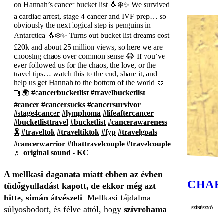
on Hannah’s cancer bucket list 🐧❄️✨ We survived
a cardiac arrest, stage 4 cancer and IVF prep… so
obviously the next logical step is penguins in
Antarctica 🐧❄️✨ Turns out bucket list dreams cost
£20k and about 25 million views, so here we are
choosing chaos over common sense 😂 If you’ve
ever followed us for the chaos, the love, or the
travel tips… watch this to the end, share it, and
help us get Hannah to the bottom of the world 🫶
🏼🌍
#cancerbucketlist
#travelbucketlist
#cancer
#cancersucks
#cancersurvivor
#stage4cancer
#lymphoma
#lifeaftercancer
#bucketlisttravel
#bucketlist
#cancerawareness
🎗
#traveltok
#traveltiktok
#fyp
#travelgoals
#cancerwarrior
#thattravelcouple
#travelcouple
♬ original sound - KC
A mellkasi daganata miatt ebben az évben
CHA
tüdőgyulladást kapott, de ekkor még azt
hitte, simán átvészeli
. Mellkasi fájdalma
színésznő
súlyosbodott, és félve attól, hogy
szívrohama