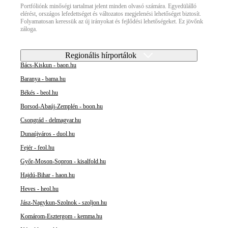
Portfóliónk minőségi tartalmat jelent minden olvasó számára. Egyedülálló
elérést, országos lefedettséget és változatos megjelenési lehetőséget biztosít.
Folyamatosan keressük az új irányokat és fejlődési lehetőségeket. Ez jövőnk
záloga.
Regionális hírportálok
Bács-Kiskun - baon.hu
Baranya - bama.hu
Békés - beol.hu
Borsod-Abaúj-Zemplén - boon.hu
Csongrád - delmagyar.hu
Dunaújváros - duol.hu
Fejér - feol.hu
Győr-Moson-Sopron - kisalfold.hu
Hajdú-Bihar - haon.hu
Heves - heol.hu
Jász-Nagykun-Szolnok - szoljon.hu
Komárom-Esztergom - kemma.hu