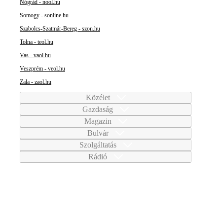
Nógrád - nool.hu
Somogy - sonline.hu
Szabolcs-Szatmár-Bereg - szon.hu
Tolna - teol.hu
Vas - vaol.hu
Veszprém - veol.hu
Zala - zaol.hu
Közélet
Gazdaság
Magazin
Bulvár
Szolgáltatás
Rádió