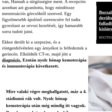
van, Hannah a sürgősségire ment. A recepciós
azonban azt gyanította, hogy mindössze
Borzal
menstruációs görcsöktől szenved. Egy
derült
figyelmesebb ápolónő szerencsére fel tudta
fulladh
gyorsítani az orvosi kezelését, így hamarabb
kislán
sorra tudott jutni.
HOLTTES
Ekkor derült ki a szepszise, és a
röntgenfelvételen egy árnyékot is felfedeztek a
gerincén. Elküldték CT-re, majd jött a
diagnózis.
Ezután nyolc hónap kemoterápia
és immunterápia következett.
Mire valaki végre meghallgatott, már a 4.
stádiumú rák volt. Nyolc hónap
kemoterápia után még mindig itt vagyok.