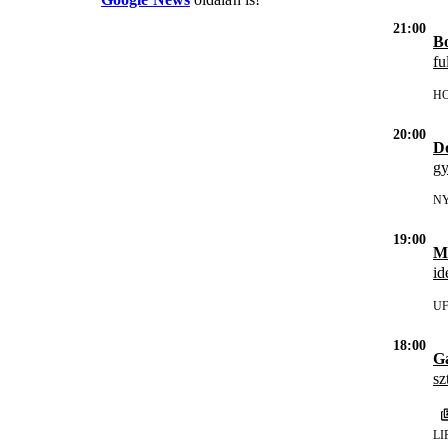
21:00
Bo
fu
HO
20:00
Do
gy
N
19:00
M
id
U
18:00
Ga
sz
LI