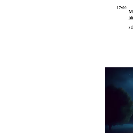
17:00
M
hi
S