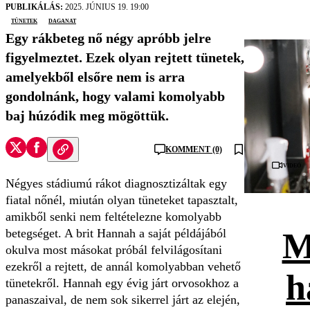
PUBLIKÁLÁS:
2025. JÚNIUS 19. 19:00
tünetek
daganat
Egy rákbeteg nő négy apróbb jelre
figyelmeztet. Ezek olyan rejtett tünetek,
amelyekből elsőre nem is arra
gondolnánk, hogy valami komolyabb
baj húzódik meg mögöttük.
KOMMENT (0)
Videó
Négyes stádiumú rákot diagnosztizáltak egy
fiatal nőnél, miután olyan tüneteket tapasztalt,
amikből senki nem feltételezne komolyabb
betegséget. A brit Hannah a saját példájából
M
okulva most másokat próbál felvilágosítani
ezekről a rejtett, de annál komolyabban vehető
h
tünetekről. Hannah egy évig járt orvosokhoz a
panaszaival, de nem sok sikerrel járt az elején,