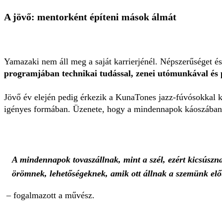
A jövő: mentorként építeni mások álmát
Yamazaki nem áll meg a saját karrierjénél. Népszerűséget és 
programjában technikai tudással, zenei utómunkával és 
Jövő év elején pedig érkezik a KunaTones jazz-fúvósokkal kö
igényes formában. Üzenete, hogy a mindennapok káoszában i
A mindennapok tovaszállnak, mint a szél, ezért kicsúszn
örömnek, lehetőségeknek, amik ott állnak a szemünk előtt
– fogalmazott a művész.