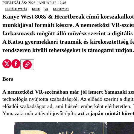
PUBLIKÁLÁS:
2026. JANUÁR 12. 12:46
digitális avatár
katsu
VR
Kanye West
Kanye West 808s & Heartbreak című korszakalkotó
munkájával formált készre. A nemzetközi VR-szcéná
farkasmaszk mögött álló művész szerint a digitáli
A Katsu gyermekkori traumák és kirekesztettség fe
rendszeren kívüli tehetségeket is támogatni tudjon.
Bors
A nemzetközi VR-szcénában már jól ismert
Yamazaki
ze
technológia nyújtotta szabadságról. Az előadó szerint a dig
előadói szabadságot ad, ami húsvér emberként elérhetetlen
Yamazaki már a távoli jövőt építi:
azt a japán mintát követ