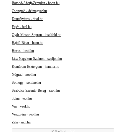
Borsod-Abaúj-Zemplén - boon.hu
Csongrád - delmagyar.hu
Dunaújváros - duol.hu
Fejér - feol.hu
Győr-Moson-Sopron - kisalfold.hu
Hajdú-Bihar - haon.hu
Heves - heol.hu
Jász-Nagykun-Szolnok - szoljon.hu
Komárom-Esztergom - kemma.hu
Nógrád - nool.hu
Somogy - sonline.hu
Szabolcs-Szatmár-Bereg - szon.hu
Tolna - teol.hu
Vas - vaol.hu
Veszprém - veol.hu
Zala - zaol.hu
Közélet