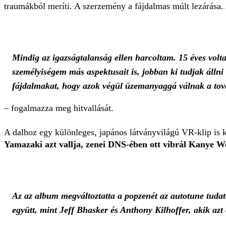
traumákból meríti. A szerzemény a fájdalmas múlt lezárása. A
Mindig az igazságtalanság ellen harcoltam. 15 éves volta
személyiségem más aspektusait is, jobban ki tudjak állni
fájdalmakat, hogy azok végül üzemanyaggá válnak a tová
–
fogalmazza meg hitvallását.
A dalhoz egy különleges, japános látványvilágú VR-klip is ké
Yamazaki azt vallja, zenei DNS-ében ott vibrál Kanye 
Az az album megváltoztatta a popzenét az autotune tuda
együtt, mint Jeff Bhasker és Anthony Kilhoffer, akik azt