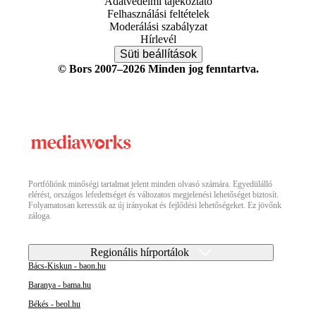
Adatvédelmi tájékoztató
Felhasználási feltételek
Moderálási szabályzat
Hírlevél
Süti beállítások
© Bors 2007–2026 Minden jog fenntartva.
Portfóliónk minőségi tartalmat jelent minden olvasó számára. Egyedülálló
elérést, országos lefedettséget és változatos megjelenési lehetőséget biztosít.
Folyamatosan keressük az új irányokat és fejlődési lehetőségeket. Ez jövőnk
záloga.
Regionális hírportálok
Bács-Kiskun - baon.hu
Baranya - bama.hu
Békés - beol.hu