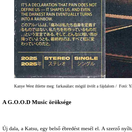
Kanye West ihlette meg: farkasálarc mögül üvölt a fájdalom / Fotó: 
A G.O.O.D Music öröksége
Új dala, a Katsu, egy belső ébredést mesél el. A szerző nyílt