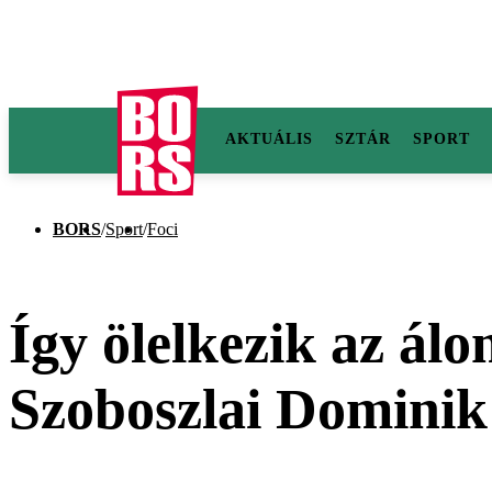
AKTUÁLIS
SZTÁR
SPORT
BORS
/
Sport
/
Foci
Így ölelkezik az álo
Szoboszlai Dominik