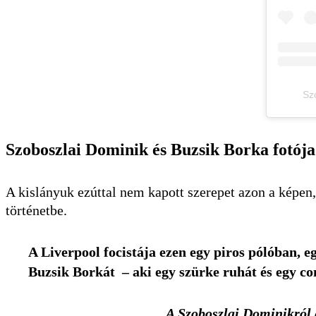
Sz
Szoboszlai Dominik és Buzsik Borka fotója
A kislányuk ezúttal nem kapott szerepet azon a képen
történetbe.
A Liverpool focistája ezen egy piros pólóban,
Buzsik Borkát – aki egy szürke ruhát és egy co
A Szoboszlai Dominikról é