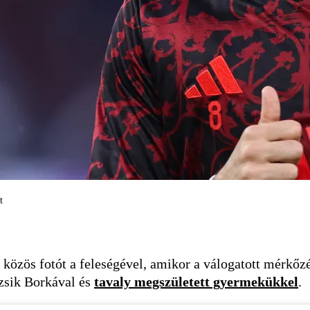
t
özös fotót a feleségével, amikor a válogatott mérkőzé
uzsik Borkával és
tavaly megszületett gyermekükkel
.