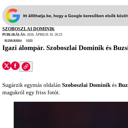
Itt állíthatja be, hogy a Google keresőben elsők közö
SZOBOSZLAI DOMINIK
PUBLIKÁLÁS:
2026. ÁPRILIS 10. 20:25
Buzsik Borka
fotó
Igazi álompár. Szoboszlai Dominik és Buzs
Sugárzik egymás oldalán
Szoboszlai Dominik
és
Buz
magukról egy friss fotót.