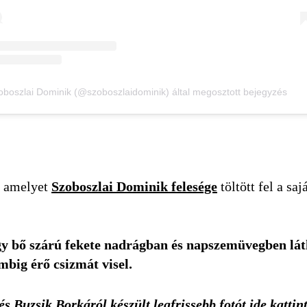
oboszlai Dominik (@szoboszlaidominik) által megosztott bejegyzés
, amelyet
Szoboszlai Dominik felesége
töltött fel a sa
 egy bő szárú fekete nadrágban és napszemüvegben l
mbig érő csizmát visel.
s Buzsik Borkáról készült legfrissebb fotót
ide kattin