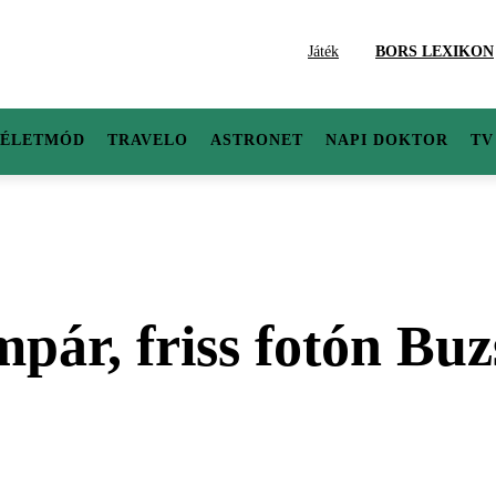
Játék
BORS LEXIKON
ÉLETMÓD
TRAVELO
ASTRONET
NAPI DOKTOR
TV
mpár, friss fotón Bu