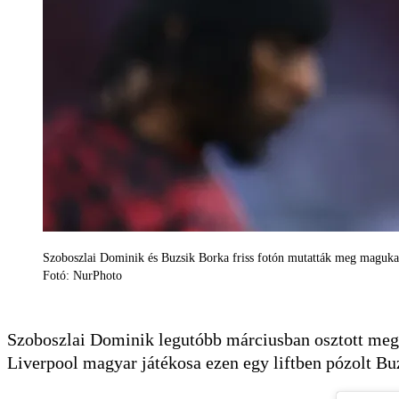
Szoboszlai Dominik és Buzsik Borka friss fotón mutatták meg maguka
Fotó: NurPhoto
Szoboszlai Dominik legutóbb márciusban osztott meg k
Liverpool magyar játékosa ezen egy liftben pózolt B