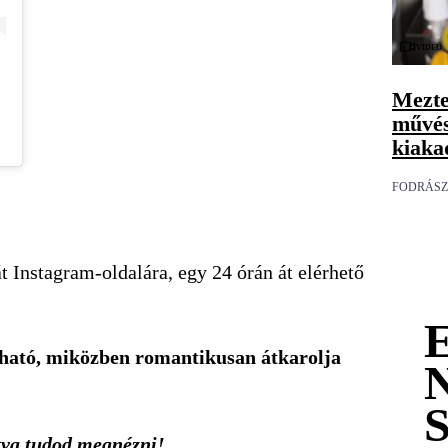
Videó
Mezte
művés
kiaka
FODRÁSZ
ját Instagram-oldalára, egy 24 órán át elérhető
átható, miközben romantikusan átkarolja
tva
tudod megnézni!