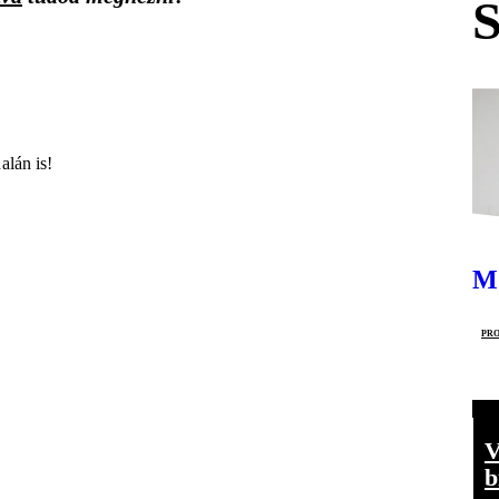
alán is!
M
pro
V
b