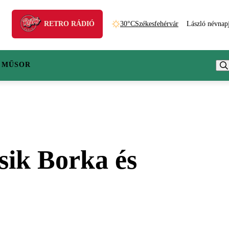
RETRO RÁDIÓ
30°C
Székesfehérvár
László névnap
 MŰSOR
zsik Borka és