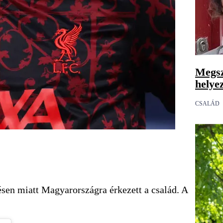
Megsz
helye
CSALÁD
sen miatt Magyarországra érkezett a család. A