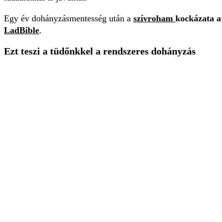
Egy év dohányzásmentesség után a
szívroham
kockázata a
LadBible
.
Ezt teszi a tüdőnkkel a rendszeres dohányzás