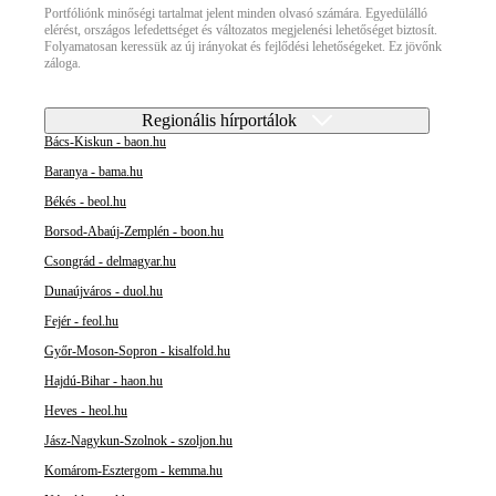
Portfóliónk minőségi tartalmat jelent minden olvasó számára. Egyedülálló
elérést, országos lefedettséget és változatos megjelenési lehetőséget biztosít.
Folyamatosan keressük az új irányokat és fejlődési lehetőségeket. Ez jövőnk
záloga.
Regionális hírportálok
Bács-Kiskun - baon.hu
Baranya - bama.hu
Békés - beol.hu
Borsod-Abaúj-Zemplén - boon.hu
Csongrád - delmagyar.hu
Dunaújváros - duol.hu
Fejér - feol.hu
Győr-Moson-Sopron - kisalfold.hu
Hajdú-Bihar - haon.hu
Heves - heol.hu
Jász-Nagykun-Szolnok - szoljon.hu
Komárom-Esztergom - kemma.hu