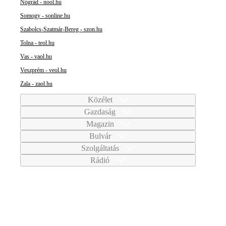
Nógrád - nool.hu
Somogy - sonline.hu
Szabolcs-Szatmár-Bereg - szon.hu
Tolna - teol.hu
Vas - vaol.hu
Veszprém - veol.hu
Zala - zaol.hu
Közélet
Gazdaság
Magazin
Bulvár
Szolgáltatás
Rádió