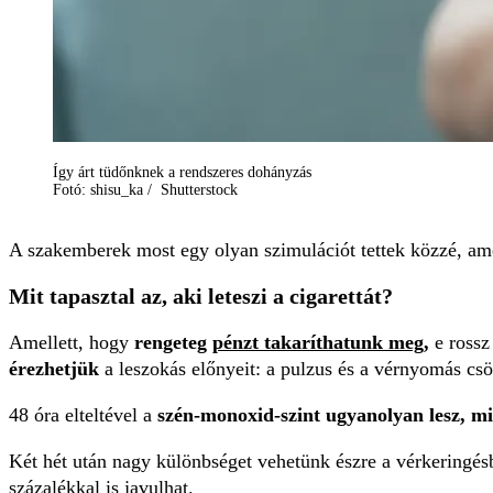
Így árt tüdőnknek a rendszeres dohányzás
Fotó: shisu_ka / Shutterstock
A szakemberek most egy olyan szimulációt tettek közzé, a
Mit tapasztal az, aki leteszi a cigarettát?
Amellett, hogy
rengeteg
pénzt takaríthatunk meg
,
e rossz
érezhetjük
a leszokás előnyeit: a pulzus és a vérnyomás csö
48 óra elteltével a
szén-monoxid-szint ugyanolyan lesz, m
Két hét után nagy különbséget vehetünk észre a vérkeringés
százalékkal is javulhat.