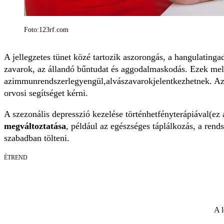
Foto:123rf.com
A jellegzetes tünet közé tartozik aszorongás, a hangulatinga
zavarok, az állandó bűntudat és aggodalmaskodás. Ezek mel
azimmunrendszerlegyengül,alvászavarokjelentkezhetnek. Az 
orvosi segítséget kérni.
A szezonális depresszió kezelése történhetfényterápiával(ez
megváltoztatása
, például az egészséges táplálkozás, a rend
szabadban tölteni.
ÉTREND
A l