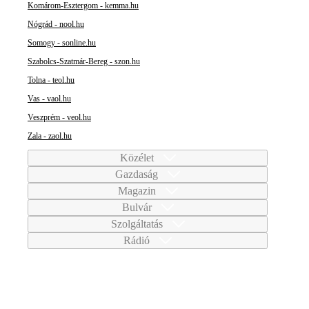
Komárom-Esztergom - kemma.hu
Nógrád - nool.hu
Somogy - sonline.hu
Szabolcs-Szatmár-Bereg - szon.hu
Tolna - teol.hu
Vas - vaol.hu
Veszprém - veol.hu
Zala - zaol.hu
Közélet
Gazdaság
Magazin
Bulvár
Szolgáltatás
Rádió