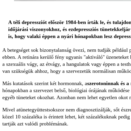
A téli depressziót először 1984-ben írták le, és tulaj
időjárási viszonyokhoz, és ezdepressziós tünetekkeljár
is, hogy valaki éppen a nyári hónapokban lesz depress
A betegséget sok bizonytalanság övezi, nem tudják például p
ebben. A retinára kerülő fény ugyanis "aktiváló" üzeneteket
a szexuális vágy, az étvágy, a hangulatok vagy éppen a test
van szükségük ahhoz, hogy a szervezetük normálisan működjö
Más kutatások szerint két hormonnak, a
szerotoninnak és a
hónapokban a szervezet belső, biológiai órájának működése 
egyéb tüneteket okozhat. Azonban nem lehet egyetlen okot m
Mivel atünetegyüttestsokszor nem diagnosztizálják, sőt ész
közel 10 százaléka is érintett lehet, két százalékuknak pedig 
tartják azt valódi problémának.