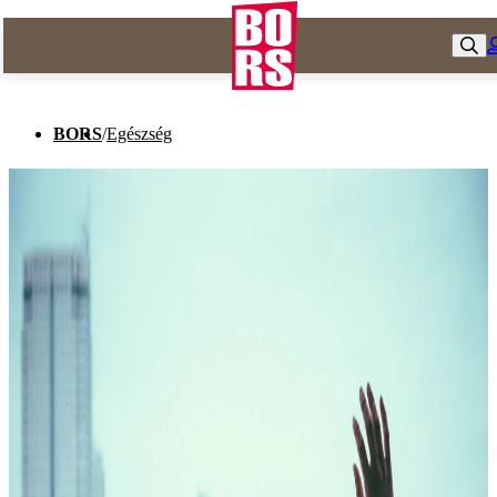
BORS
/
Egészség