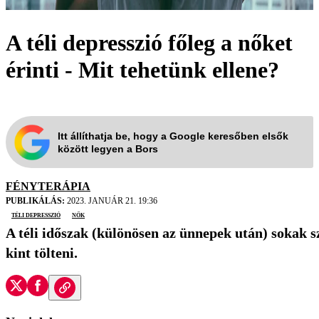
A téli depresszió főleg a nőket
érinti - Mit tehetünk ellene?
Itt állíthatja be, hogy a Google keresőben elsők
között legyen a Bors
FÉNYTERÁPIA
PUBLIKÁLÁS:
2023. JANUÁR 21. 19:36
téli depresszió
nők
A téli időszak (különösen az ünnepek után) sokak s
kint tölteni.