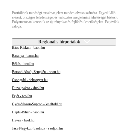
Portfóliónk minőségi tartalmat jelent minden olvasó számára. Egyedülálló
elérést, országos lefedettséget és változatos megjelenési lehetőséget biztosít.
Folyamatosan keressük az új irányokat és fejlődési lehetőségeket. Ez jövőnk
záloga.
Regionális hírportálok
Bács-Kiskun - baon.hu
Baranya - bama.hu
Békés - beol.hu
Borsod-Abaúj-Zemplén - boon.hu
Csongrád - delmagyar.hu
Dunaújváros - duol.hu
Fejér - feol.hu
Győr-Moson-Sopron - kisalfold.hu
Hajdú-Bihar - haon.hu
Heves - heol.hu
Jász-Nagykun-Szolnok - szoljon.hu