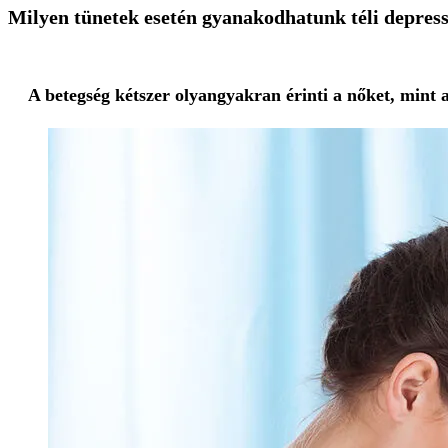
Milyen tünetek esetén gyanakodhatunk téli depres
A betegség kétszer olyangyakran érinti a nőket, mint a 