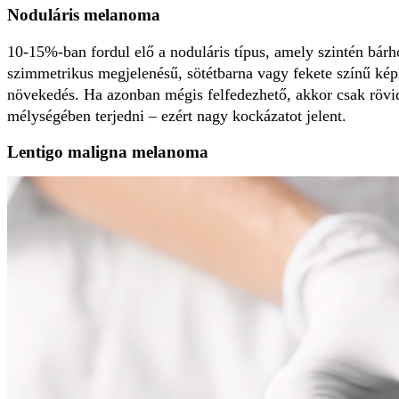
Noduláris melanoma
10-15%-ban fordul elő a noduláris típus, amely szintén bárho
szimmetrikus megjelenésű, sötétbarna vagy fekete színű képle
növekedés. Ha azonban mégis felfedezhető, akkor csak rövid
mélységében terjedni – ezért nagy kockázatot jelent.
Lentigo maligna melanoma