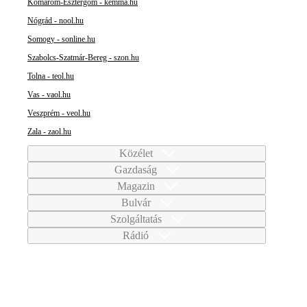
Komárom-Esztergom - kemma.hu
Nógrád - nool.hu
Somogy - sonline.hu
Szabolcs-Szatmár-Bereg - szon.hu
Tolna - teol.hu
Vas - vaol.hu
Veszprém - veol.hu
Zala - zaol.hu
Közélet
Gazdaság
Magazin
Bulvár
Szolgáltatás
Rádió