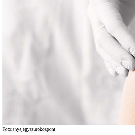
Foto:anyajegyszurokozpont