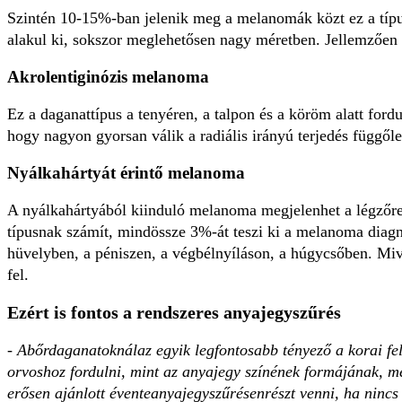
Szintén 10-15%-ban jelenik meg a melanomák közt ez a típus
alakul ki, sokszor meglehetősen nagy méretben. Jellemzően
Akrolentiginózis melanoma
Ez a daganattípus a tenyéren, a talpon és a köröm alatt for
hogy nagyon gyorsan válik a radiális irányú terjedés függől
Nyálkahártyát érintő melanoma
A nyálkahártyából kiinduló melanoma megjelenhet a légzőre
típusnak számít, mindössze 3%-át teszi ki a melanoma diagnó
hüvelyben, a péniszen, a végbélnyíláson, a húgycsőben. Miv
fel.
Ezért is fontos a rendszeres anyajegyszűrés
-
Abőrdaganatoknálaz egyik legfontosabb tényező a korai fel
orvoshoz fordulni, mint az anyajegy színének formájának, mé
erősen ajánlott éventeanyajegyszűrésenrészt venni, ha nincs 