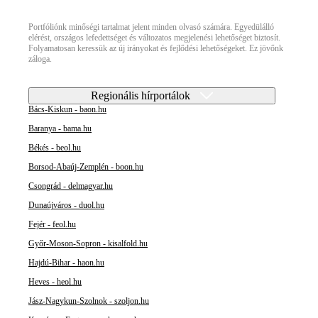
Portfóliónk minőségi tartalmat jelent minden olvasó számára. Egyedülálló
elérést, országos lefedettséget és változatos megjelenési lehetőséget biztosít.
Folyamatosan keressük az új irányokat és fejlődési lehetőségeket. Ez jövőnk
záloga.
Regionális hírportálok
Bács-Kiskun - baon.hu
Baranya - bama.hu
Békés - beol.hu
Borsod-Abaúj-Zemplén - boon.hu
Csongrád - delmagyar.hu
Dunaújváros - duol.hu
Fejér - feol.hu
Győr-Moson-Sopron - kisalfold.hu
Hajdú-Bihar - haon.hu
Heves - heol.hu
Jász-Nagykun-Szolnok - szoljon.hu