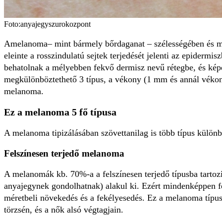
Foto:anyajegyszurokozpont
Amelanoma– mint bármely bőrdaganat – szélességében és mély
eleinte a rosszindulatú sejtek terjedését jelenti az epidermi
behatolnak a mélyebben fekvő dermisz nevű rétegbe, és képes
megkülönböztethető 3 típus, a vékony (1 mm és annál vékon
melanoma.
Ez a melanoma 5 fő típusa
A melanoma tipizálásában szövettanilag is több típus különb
Felszínesen terjedő melanoma
A melanomák kb. 70%-a a felszínesen terjedő típusba tartoz
anyajegynek gondolhatnak) alakul ki. Ezért mindenképpen fel 
méretbeli növekedés és a fekélyesedés. Ez a melanoma típus 
törzsén, és a nők alsó végtagjain.