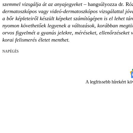
szemmel vizsgálja át az anyajegyeket
– hangsúlyozza dr. Ró
dermatoszkópos vagy videó-dermatoszkópos vizsgálattal jóval
a bőr képleteiről készült képeket számítógépen is el lehet t
nyomon követhetőek legyenek a változások, korábban megtört
orvos figyelmét a gyanús jelekre, méréseket, ellenőrzéseket
korai felismerés életet menthet.
NAPÉGÉS
A legfrissebb hírekért k