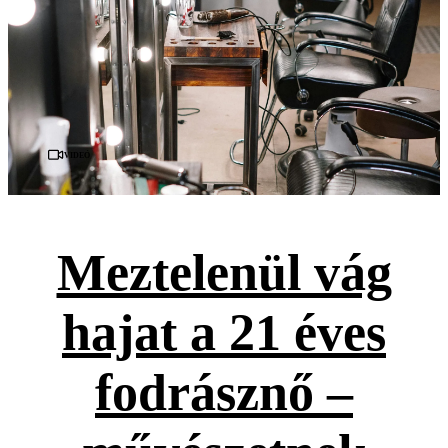
Videó
Meztelenül vág
hajat a 21 éves
fodrásznő –