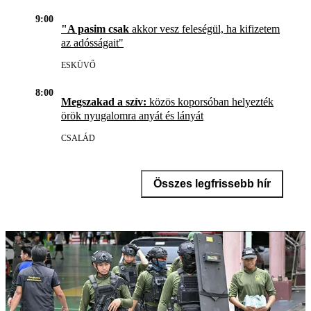
9:00
"A pasim csak
akkor vesz feleségül, ha kifizetem
az adósságait"
ESKÜVŐ
8:00
Megszakad a szív:
közös koporsóban helyezték
örök nyugalomra anyát és lányát
CSALÁD
Összes legfrissebb hír