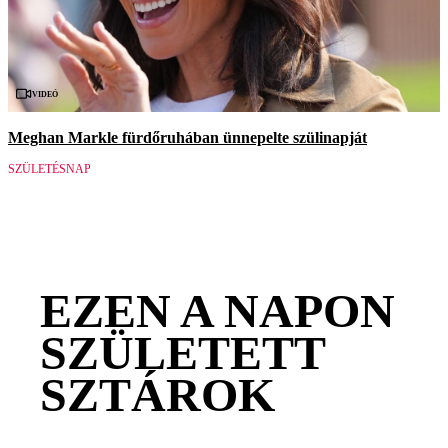
Videó
Meghan Markle fürdőruhában ünnepelte szülinapját
SZÜLETÉSNAP
EZEN A NAPON
SZÜLETETT
SZTÁROK