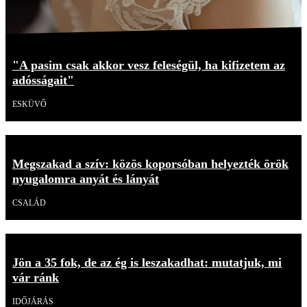
"A pasim csak akkor vesz feleségül, ha kifizetem az
adósságait"
ESKÜVŐ
Megszakad a szív: közös koporsóban helyezték örök
nyugalomra anyát és lányát
CSALÁD
Jön a 35 fok, de az ég is leszakadhat: mutatjuk, mi
vár ránk
IDŐJÁRÁS