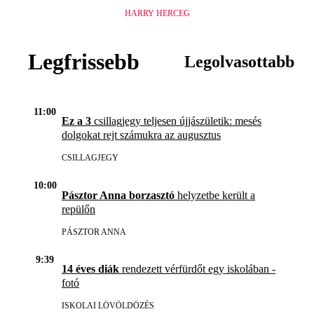
HARRY HERCEG
Legfrissebb
Legolvasottabb
11:00
Ez a 3
csillagjegy teljesen újjászületik: mesés
dolgokat rejt számukra az augusztus
CSILLAGJEGY
10:00
Pásztor Anna borzasztó
helyzetbe került a
repülőn
PÁSZTOR ANNA
9:39
14 éves diák
rendezett vérfürdőt egy iskolában -
fotó
ISKOLAI LÖVÖLDÖZÉS