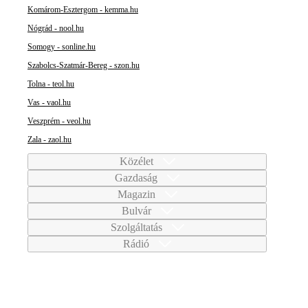
Komárom-Esztergom - kemma.hu
Nógrád - nool.hu
Somogy - sonline.hu
Szabolcs-Szatmár-Bereg - szon.hu
Tolna - teol.hu
Vas - vaol.hu
Veszprém - veol.hu
Zala - zaol.hu
Közélet
Gazdaság
Magazin
Bulvár
Szolgáltatás
Rádió