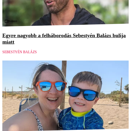
Videó
Egyre nagyobb a felháborodás Sebestyén Balázs bulija
miatt
SEBESTYÉN BALÁZS