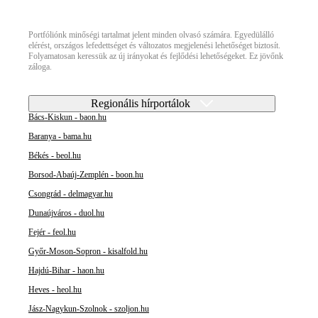
Portfóliónk minőségi tartalmat jelent minden olvasó számára. Egyedülálló
elérést, országos lefedettséget és változatos megjelenési lehetőséget biztosít.
Folyamatosan keressük az új irányokat és fejlődési lehetőségeket. Ez jövőnk
záloga.
Regionális hírportálok
Bács-Kiskun - baon.hu
Baranya - bama.hu
Békés - beol.hu
Borsod-Abaúj-Zemplén - boon.hu
Csongrád - delmagyar.hu
Dunaújváros - duol.hu
Fejér - feol.hu
Győr-Moson-Sopron - kisalfold.hu
Hajdú-Bihar - haon.hu
Heves - heol.hu
Jász-Nagykun-Szolnok - szoljon.hu