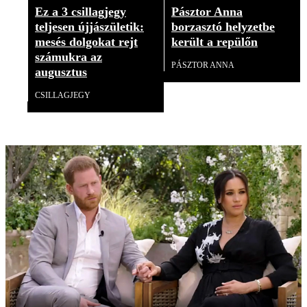
Ez a 3 csillagjegy
Pásztor Anna
teljesen újjászületik:
borzasztó helyzetbe
mesés dolgokat rejt
került a repülőn
számukra az
PÁSZTOR ANNA
augusztus
CSILLAGJEGY