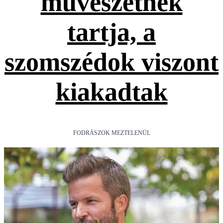
művészetnek
tartja, a
szomszédok viszont
kiakadtak
FODRÁSZOK MEZTELENÜL