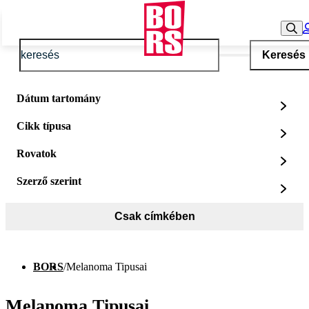
Keresés
Dátum tartomány
Cikk típusa
Rovatok
Szerző szerint
Csak címkében
BORS
/
Melanoma Tipusai
Melanoma Tipusai