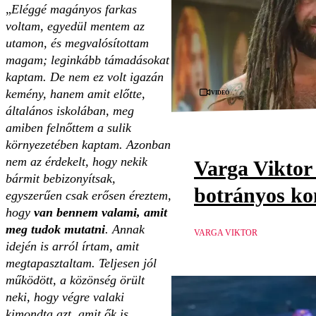
„
Eléggé magányos farkas
voltam, egyedül mentem az
utamon, és megvalósítottam
magam; leginkább támadásokat
kaptam. De nem ez volt igazán
Videó
kemény, hanem amit előtte,
általános iskolában, meg
amiben felnőttem a sulik
környezetében kaptam. Azonban
nem az érdekelt, hogy nekik
Varga Viktor 
bármit bebizonyítsak,
botrányos ko
egyszerűen csak erősen éreztem,
hogy
van bennem valami, amit
meg tudok mutatni
. Annak
VARGA VIKTOR
idején is arról írtam, amit
megtapasztaltam. Teljesen jól
működött, a közönség örült
neki, hogy végre valaki
kimondta azt, amit ők is