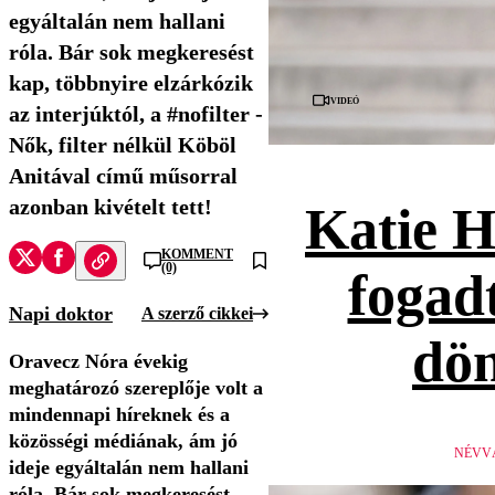
egyáltalán nem hallani
róla. Bár sok megkeresést
kap, többnyire elzárkózik
Videó
az interjúktól, a #nofilter -
Nők, filter nélkül Köböl
Anitával című műsorral
azonban kivételt tett!
Katie H
KOMMENT
(0)
fogad
Napi doktor
A szerző cikkei
dön
Oravecz Nóra évekig
meghatározó szereplője volt a
mindennapi híreknek és a
közösségi médiának, ám jó
NÉVV
ideje egyáltalán nem hallani
róla. Bár sok megkeresést