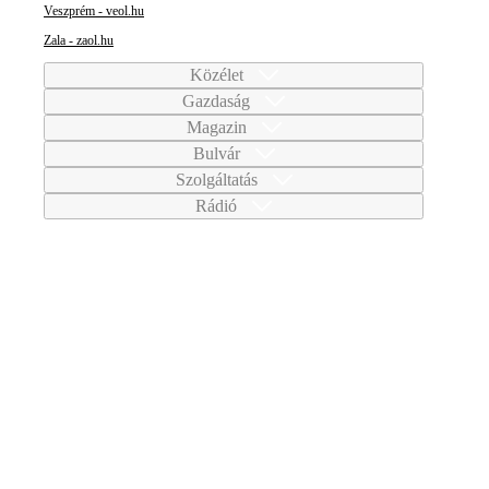
Veszprém - veol.hu
Zala - zaol.hu
Közélet
Gazdaság
Magazin
Bulvár
Szolgáltatás
Rádió