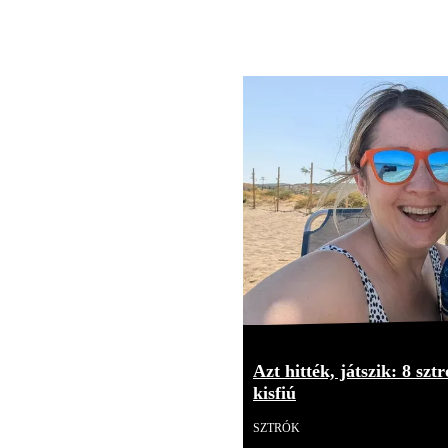
Azt hitték, játszik: 8 sz
kisfiú
SZTRÓK