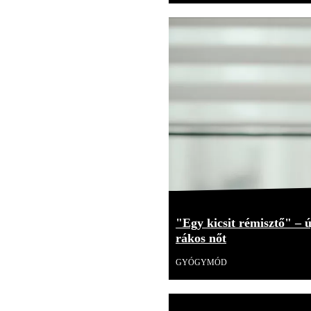
"Egy kicsit rémisztő" –
rákos nőt
GYÓGYMÓD