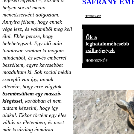
teljesen egyedül –, közben öt
SÁFRÁNY EM
helyen social media
menedzserként dolgoztam.
légtornász
Annyira féltem, hogy ennek
vége lesz, és valamiből meg kell
élni. Ebbe persze, hogy
Ők a
belebetegszel. Egy idő után
leghataloméhesebb
csillagjegyek
tudatosan vontam ki magam
mindenből, és kevés emberrel
HOROSZKÓP
beszéltem, egyre kevesebbet
mozdultam ki. Sok social média
szereplő van így, annak
ellenére, hogy erre vágytak.
Szembesültem egy masszív
kiégéssel
, korábban el nem
tudtam képzelni, hogy így
alakul. Ekkor történt egy éles
váltás az életemben, és most
már kizárólag énmárka