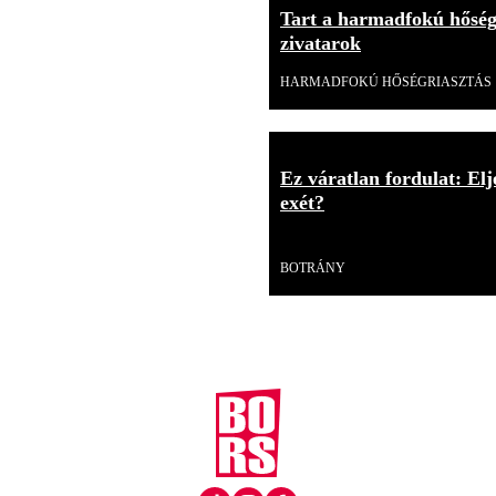
Tart a harmadfokú hőség
zivatarok
HARMADFOKÚ HŐSÉGRIASZTÁS
Ez váratlan fordulat: E
exét?
Videó
BOTRÁNY