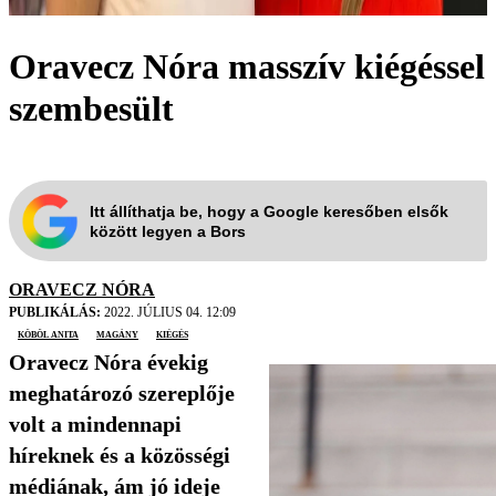
Oravecz Nóra masszív kiégéssel
szembesült
Itt állíthatja be, hogy a Google keresőben elsők
között legyen a Bors
ORAVECZ NÓRA
PUBLIKÁLÁS:
2022. JÚLIUS 04. 12:09
Köböl Anita
magány
kiégés
Oravecz Nóra évekig
meghatározó szereplője
volt a mindennapi
híreknek és a közösségi
médiának, ám jó ideje