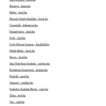
Baranya - bama.hu
Békés - beol.hu
Borsod-Abaúj-Zemplén - boon.hu
Csongrád - delmagyar.hu
Dunaújváros - duol.hu
Fejér - feol.hu
Győr-Moson-Sopron - kisalfold.hu
Hajdú-Bihar - haon.hu
Heves - heol.hu
Jász-Nagykun-Szolnok - szoljon.hu
Komárom-Esztergom - kemma.hu
Nógrád - nool.hu
Somogy - sonline.hu
Szabolcs-Szatmár-Bereg - szon.hu
Tolna - teol.hu
Vas - vaol.hu