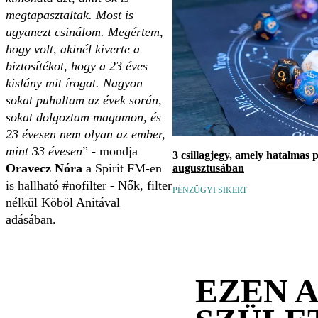
megtapasztaltak. Most is
ugyanezt csinálom. Megértem,
hogy volt, akinél kiverte a
biztosítékot, hogy a 23 éves
kislány mit írogat. Nagyon
sokat puhultam az évek során,
sokat dolgoztam magamon, és
23 évesen nem olyan az ember,
mint 33 évesen
” - mondja
3 csillagjegy, amely hatalmas 
Oravecz Nóra
a Spirit FM-en
augusztusában
is hallható #nofilter - Nők, filter
PÉNZÜGYI SIKERT
nélkül Köböl Anitával
adásában.
EZEN 