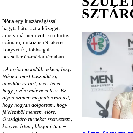
SZÜLE
SZTÁR
Nóra
egy huszárvágással
hagyta hátra azt a közeget,
amely már nem volt komfortos
számára, miközben 9 sikeres
könyvet írt, többségük
bestseller én-márka témában.
„Annyian mondták nekem, hogy
Nórika, most használd ki,
ameddig ez tart, mert lehet,
hogy jövőre már nem lesz. Ez
olyan szinten meghatározta azt,
hogy hogyan dolgoztam, hogy
félelemből mentem előre.
Országjáró turnékat szerveztem,
könyvet írtam, blogot írtam –