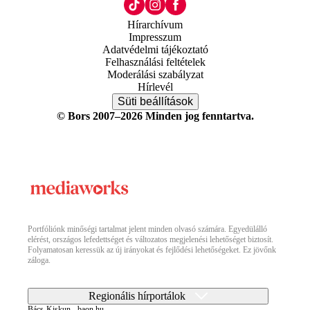
Hírarchívum
Impresszum
Adatvédelmi tájékoztató
Felhasználási feltételek
Moderálási szabályzat
Hírlevél
Süti beállítások
© Bors 2007–2026 Minden jog fenntartva.
Portfóliónk minőségi tartalmat jelent minden olvasó számára. Egyedülálló
elérést, országos lefedettséget és változatos megjelenési lehetőséget biztosít.
Folyamatosan keressük az új irányokat és fejlődési lehetőségeket. Ez jövőnk
záloga.
Regionális hírportálok
Bács-Kiskun - baon.hu