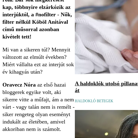
kap, többnyire elzárkózik az
interjúktól, a #nofilter - Nők,
filter nélkül Köböl Anitával
című műsorral azonban
kivételt tett!
Mi van a sikeren túl? Mennyit
változott az elmúlt években?
Miért vállalta ezt az interjút sok
év kihagyás után?
A haldoklók utolsó pillan
Oravecz Nóra
az első hazai
át
bloggerek egyike volt, aki
sikerre vitte a műfajt, ám a nem
HALDOKLÓ BETEGEK
várt - vagy talán nem is remélt -
siker rengeteg olyan eseményt
indukált az életében, amivel
akkoriban nem is számolt.