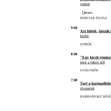
vallott
Videó
DEMCSÁK ZSUZSA
9:00
Azt hitték, játszik:
kisfiú
SZTRÓK
8:00
"Egy kicsit rémisz
meg a rákos nőt
GYÓGYMÓD
7:00
Tart a harmadfok
zivatarok
HARMADFOKÚ HŐSÉ