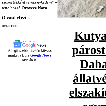
szakértőkként tevékenykedem
” –
tette hozzá
Oravecz Nóra
.
Olvasd el ezt is!
HOME OFFICE
Kutya
párost
A legfrissebb hírekért kövess
minket a Bors
Google News
Daba
oldalán is!
állatv
elszakí