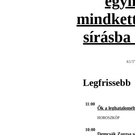
egym
mindket
sírásba
KUT
Legfrissebb
11:00
Ők a leghatalomé
HOROSZKÓP
10:00
Demcsák Zsuzsa s