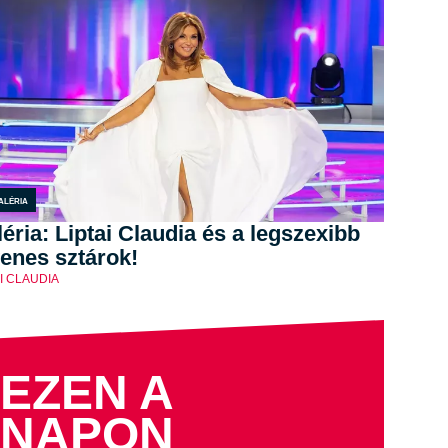
aléria
éria: Liptai Claudia és a legszexibb
enes sztárok!
AI CLAUDIA
EZEN A
NAPON