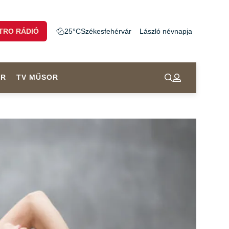
TRO RÁDIÓ
25°C
Székesfehérvár
László névnapja
OR
TV MŰSOR