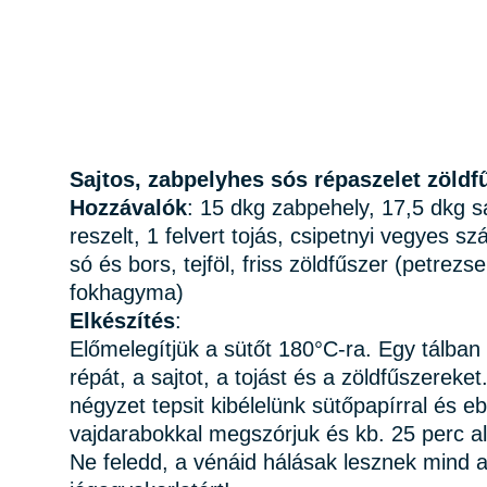
Sajtos, zabpelyhes sós répaszelet zöldf
Hozzávalók
:
15 dkg zabpehely,
17,5 dkg s
reszelt,
1 felvert tojás,
csipetnyi vegyes szá
só és bors,
tejföl,
friss zöldfűszer (petrezs
fokhagyma)
Elkészítés
:
Előmelegítjük a sütőt 180°C-ra. Egy tálban
répát, a sajtot, a tojást és a zöldfűszereke
négyzet tepsit kibélelünk sütőpapírral és 
vajdarabokkal megszórjuk és kb. 25 perc al
Ne feledd, a vénáid hálásak lesznek mind a