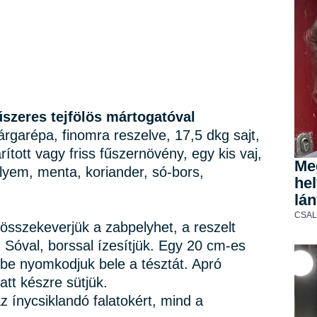
űszeres tejfölös mártogatóval
árgarépa, finomra reszelve,
17,5 dkg sajt,
rított vagy friss fűszernövény,
egy kis vaj,
Me
elyem, menta, koriander, só-bors,
he
lán
CSA
 összekeverjük a zabpelyhet, a reszelt
t. Sóval, borssal ízesítjük. Egy 20 cm-es
ebbe nyomkodjuk bele a tésztát. Apró
att készre sütjük.
z ínycsiklandó falatokért, mind a