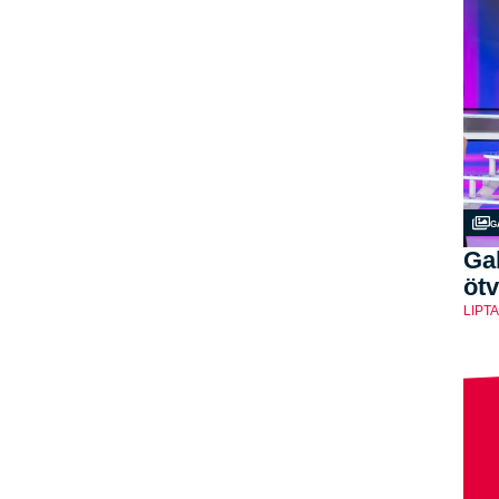
G
Gal
ötv
LIPT