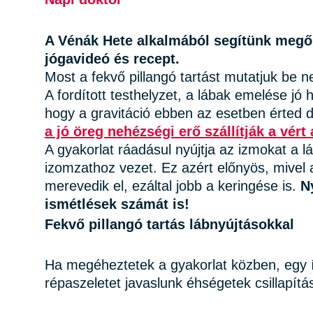
A Vénák Hete alkalmából segítünk megőr
jógavideó és recept.
Most a fekvő pillangó tartást mutatjuk be 
A fordított testhelyzet, a lábak emelése jó
hogy a gravitáció ebben az esetben érted d
a jó öreg nehézségi erő szállítják a vért
A gyakorlat ráadásul nyújtja az izmokat a 
izomzathoz vezet. Ez azért előnyös, mive
merevedik el, ezáltal jobb a keringése is.
N
ismétlések számát is!
Fekvő pillangó tartás lábnyújtásokkal
Ha megéheztetek a gyakorlat közben, egy í
répaszeletet javaslunk éhségetek csillapítá