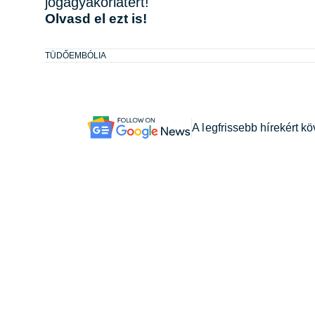
jógagyakorlatért!
Olvasd el ezt is!
TÜDŐEMBÓLIA
A legfrissebb hírekért k