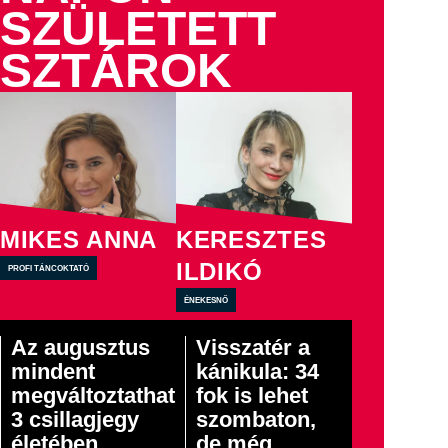
SZÜLETETT
SZTÁROK
MIKES ANNA
KERESZTES
ILDIKÓ
profi táncoktató
énekesnő
Az augusztus
Visszatér a
mindent
kánikula: 34
megváltoztathat
fok is lehet
3 csillagjegy
szombaton,
életében
de még