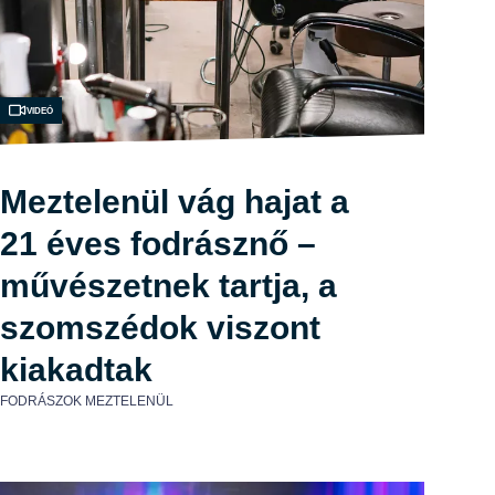
Videó
Meztelenül vág hajat a
21 éves fodrásznő –
művészetnek tartja, a
szomszédok viszont
kiakadtak
FODRÁSZOK MEZTELENÜL