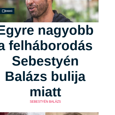
Videó
Egyre nagyobb
a felháborodás
Sebestyén
Balázs bulija
miatt
SEBESTYÉN BALÁZS