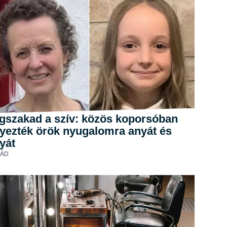
gszakad a szív: közös koporsóban
lyezték örök nyugalomra anyát és
yát
LÁD