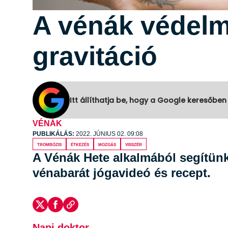
A vénák védelm
gravitáció
Itt állíthatja be, hogy a Google keresőben
VÉNÁK
PUBLIKÁLÁS:
2022. JÚNIUS 02. 09:08
trombózis
étkezés
mozgás
visszér
A Vénák Hete alkalmából segítünk
vénabarát jógavideó és recept.
Napi doktor