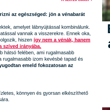
izni az egészséged: jön a vénabarát
nektek, amelyet lábnyújtással kombinálunk.
 hatással vannak a visszerekre. Ennek oka,
olgozik, hiszen
így nem a vénák, hanem
 a szíved irányába.
láb hátsó felében, ami rugalmasabb
l a rugalmasabb izom kevésbé tapad és
yugodtan emeld fokozatosan az
zletes, könnyen és gyorsan elkészíthető
sára.