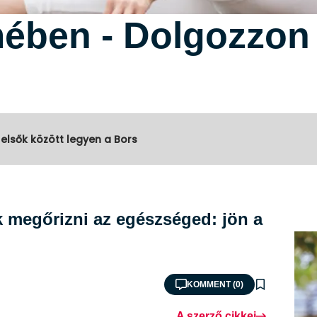
ében - Dolgozzon 
 elsők között legyen a Bors
 megőrizni az egészséged: jön a
KOMMENT (0)
A szerző cikkei