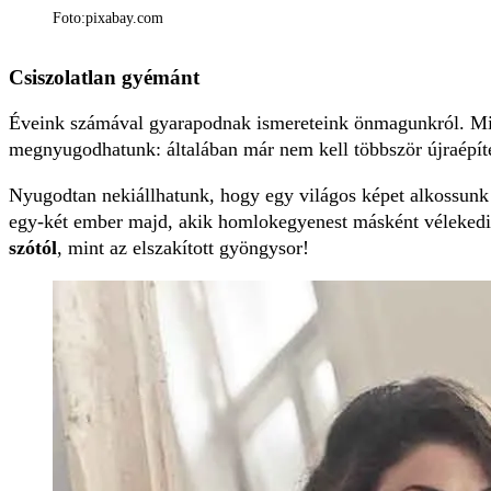
Foto:pixabay.com
Csiszolatlan gyémánt
Éveink számával gyarapodnak ismereteink önmagunkról. M
megnyugodhatunk: általában már nem kell többször újraépíten
Nyugodtan nekiállhatunk, hogy egy világos képet alkossunk
egy-két ember majd, akik homlokegyenest másként vélekedik
szótól
, mint az elszakított gyöngysor!