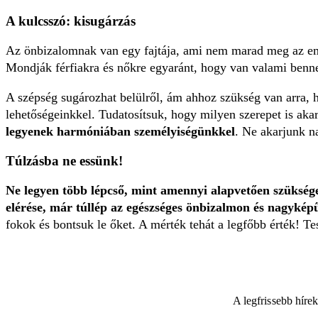
A kulcsszó: kisugárzás
Az önbizalomnak van egy fajtája, ami nem marad meg az emb
Mondják férfiakra és nőkre egyaránt, hogy van valami benne,
A szépség sugározhat belülről, ám ahhoz szükség van arra
lehetőségeinkkel. Tudatosítsuk, hogy milyen szerepet is ak
legyenek harmóniában személyiségünkkel
. Ne akarjunk n
Túlzásba ne essünk!
Ne legyen több lépcső, mint amennyi alapvetően szükség
elérése, már túllép az egészséges önbizalmon és nagyképű
fokok és bontsuk le őket. A mérték tehát a legfőbb érték! Te
A legfrissebb híre