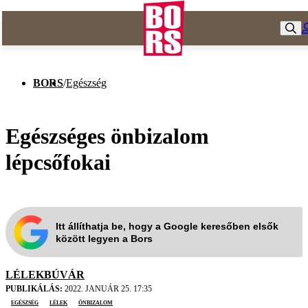
BORS
/
Egészség
Egészséges önbizalom
lépcsőfokai
Itt állíthatja be, hogy a Google keresőben elsők
között legyen a Bors
LÉLEKBÚVÁR
PUBLIKÁLÁS:
2022. JANUÁR 25. 17:35
egészség
lélek
önbizalom