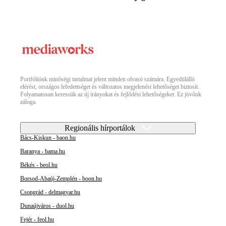
Portfóliónk minőségi tartalmat jelent minden olvasó számára. Egyedülálló
elérést, országos lefedettséget és változatos megjelenési lehetőséget biztosít.
Folyamatosan keressük az új irányokat és fejlődési lehetőségeket. Ez jövőnk
záloga.
Regionális hírportálok
Bács-Kiskun - baon.hu
Baranya - bama.hu
Békés - beol.hu
Borsod-Abaúj-Zemplén - boon.hu
Csongrád - delmagyar.hu
Dunaújváros - duol.hu
Fejér - feol.hu