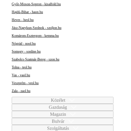
Győr-Moson-Sopron - kisalfold.hu
Hajdú-Bihar - haon.hu
Heves - heol.hu
Jász-Nagykun-Szolnok - szoljon.hu
Komárom-Esztergom - kemma.hu
Nógrád - nool.hu
Somogy - sonline.hu
Szabolcs-Szatmár-Bereg - szon.hu
Tolna - teol.hu
Vas - vaol.hu
Veszprém - veol.hu
Zala - zaol.hu
Közélet
Gazdaság
Magazin
Bulvár
Szolgáltatás