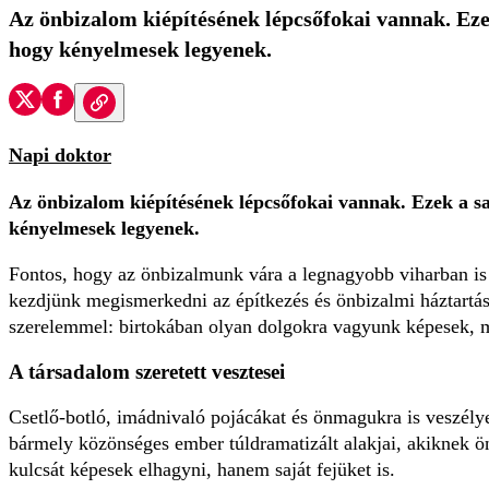
Az önbizalom kiépítésének lépcsőfokai vannak. Ezek
hogy kényelmesek legyenek.
Napi doktor
Az önbizalom kiépítésének lépcsőfokai vannak. Ezek a sa
kényelmesek legyenek.
Fontos, hogy az önbizalmunk vára a legnagyobb viharban is 
kezdjünk megismerkedni az építkezés és önbizalmi háztartá
szerelemmel: birtokában olyan dolgokra vagyunk képesek, 
A társadalom szeretett vesztesei
Csetlő-botló, imádnivaló pojácákat és önmagukra is veszély
bármely közönséges ember túldramatizált alakjai, akiknek ö
kulcsát képesek elhagyni, hanem saját fejüket is.