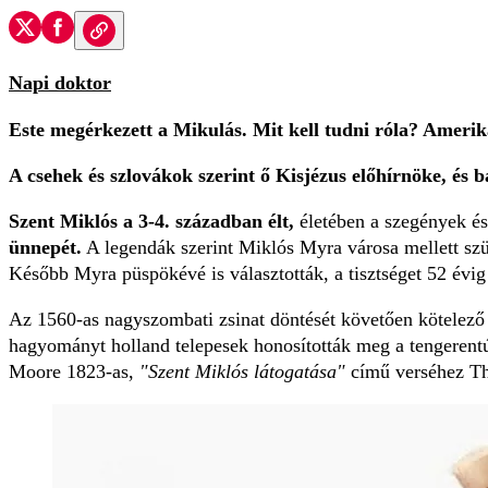
Napi doktor
Este megérkezett a Mikulás. Mit kell tudni róla? Ameri
A csehek és szlovákok szerint ő Kisjézus előhírnöke, és bá
Szent Miklós a 3-4. században élt,
életében a szegények és
ünnepét.
A legendák szerint Miklós Myra városa mellett szüle
Később Myra püspökévé is választották, a tisztséget 52 évig 
Az 1560-as nagyszombati zsinat döntését követően kötelező 
hagyományt holland telepesek honosították meg a tengerentú
Moore 1823-as,
"Szent Miklós látogatása"
című verséhez Tho