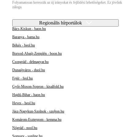
Folyamatosan keressük az új irányokat és fejlődési lehetőségeket. Ez jövőnk
záloga.
Regionális hírportálok
Bács-Kiskun - baon.hu
Baranya - bama.hu
Békés - beol.hu
Borsod-Abaúj-Zemplén - boon.hu
Csongrád - delmagyar.hu
Dunaújváros - duol.hu
Fejér - feol.hu
Győr-Moson-Sopron - kisalfold.hu
Hajdú-Bihar - haon.hu
Heves - heol.hu
Jász-Nagykun-Szolnok - szoljon.hu
Komárom-Esztergom - kemma.hu
Nógrád - nool.hu
Somogy - sonline.hu