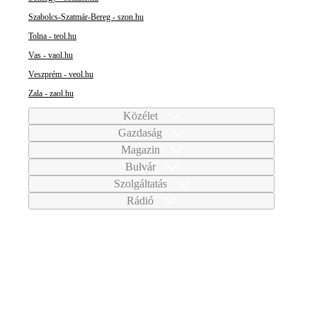
Szabolcs-Szatmár-Bereg - szon.hu
Tolna - teol.hu
Vas - vaol.hu
Veszprém - veol.hu
Zala - zaol.hu
Közélet
Gazdaság
Magazin
Bulvár
Szolgáltatás
Rádió