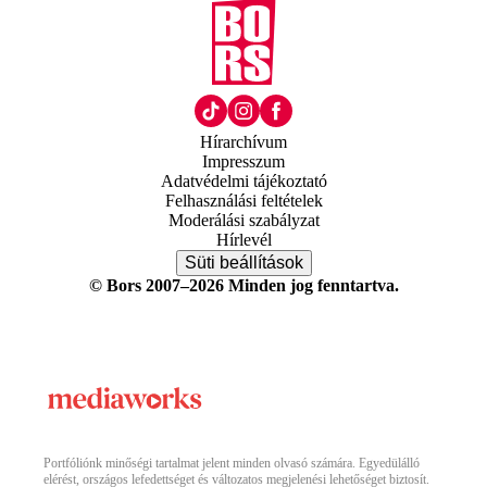
Hírarchívum
Impresszum
Adatvédelmi tájékoztató
Felhasználási feltételek
Moderálási szabályzat
Hírlevél
Süti beállítások
© Bors 2007–2026 Minden jog fenntartva.
Portfóliónk minőségi tartalmat jelent minden olvasó számára. Egyedülálló
elérést, országos lefedettséget és változatos megjelenési lehetőséget biztosít.