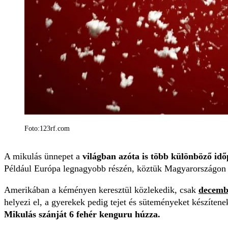
Foto:123rf.com
A mikulás ünnepet a
világban azóta is több különböző idő
Például Európa legnagyobb részén, köztük Magyarországon is.
Amerikában a kéményen keresztül közlekedik, csak
decemb
helyezi el, a gyerekek pedig tejet és süteményeket készítene
Mikulás szánját 6 fehér kenguru húzza.