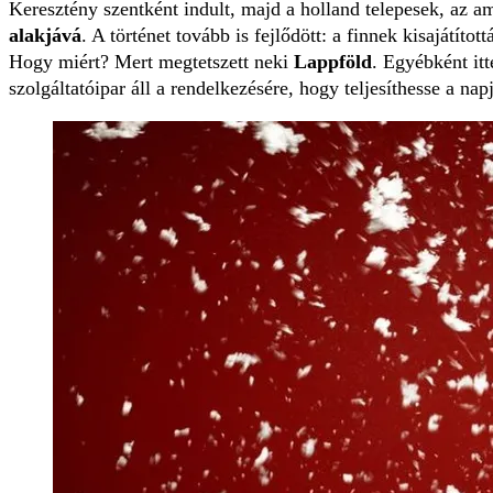
Keresztény szentként indult, majd a holland telepesek, az am
alakjává
. A történet tovább is fejlődött: a finnek kisajátít
Hogy miért? Mert megtetszett neki
Lappföld
. Egyébként itt
szolgáltatóipar áll a rendelkezésére, hogy teljesíthesse a n