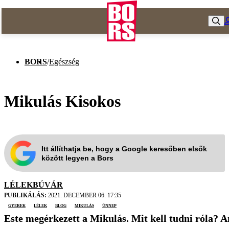
BORS
/
Egészség
Mikulás Kisokos
Itt állíthatja be, hogy a Google keresőben elsők
között legyen a Bors
LÉLEKBÚVÁR
PUBLIKÁLÁS:
2021. DECEMBER 06. 17:35
gyerek
lélek
blog
Mikulás
ünnep
Este megérkezett a Mikulás. Mit kell tudni róla? 