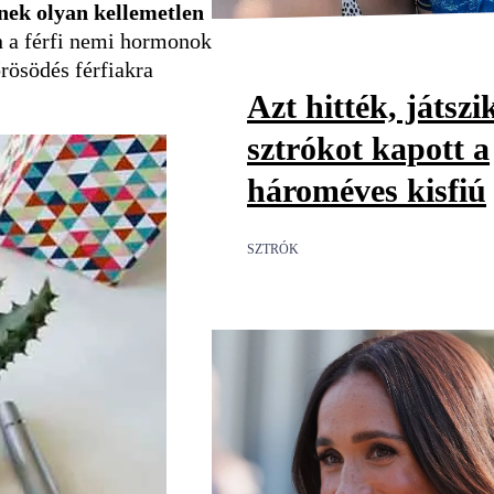
nek olyan kellemetlen
n a férfi nemi hormonok
rösödés férfiakra
Azt hitték, játszi
sztrókot kapott a
hároméves kisfiú
SZTRÓK