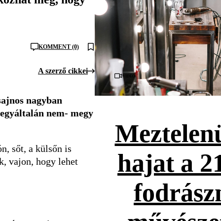
KOMMENT (0)
A szerző cikkei
Videó
sajnos nagyban
 egyáltalán nem- megy
Meztelenü
n, sőt, a külsőn is
hajat a 2
k, vajon, hogy lehet
fodrász