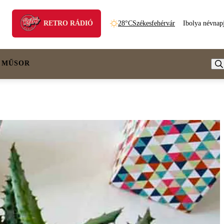
RETRO RÁDIÓ
28°C
Székesfehérvár
Ibolya névnap
 MŰSOR