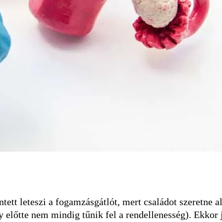
ett leteszi a fogamzásgátlót, mert családot szeretne al
 előtte nem mindig tűnik fel a rendellenesség). Ekkor 