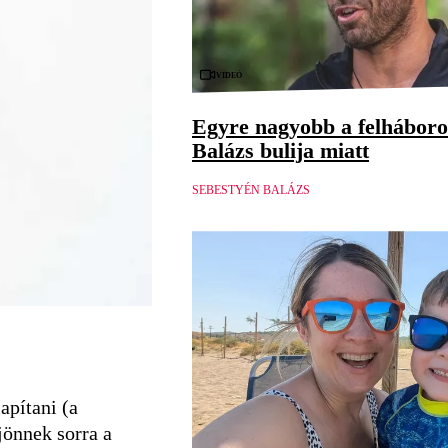
Videó
Egyre nagyobb a felháboro
Balázs bulija miatt
SEBESTYÉN BALÁZS
apítani (a
jönnek sorra a