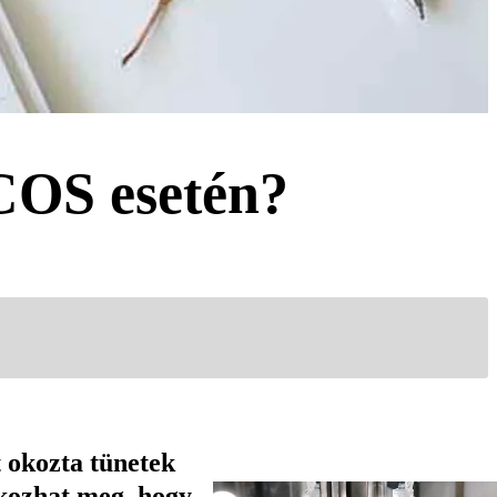
PCOS esetén?
 okozta tünetek
kozhat meg, hogy