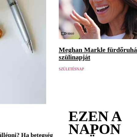
Videó
Meghan Markle fürdőruhá
szülinapját
SZÜLETÉSNAP
EZEN A
NAPON
úllépni? Ha betegség