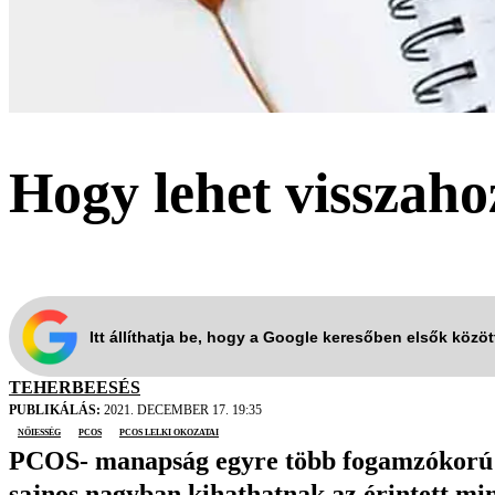
Hogy lehet visszah
Itt állíthatja be, hogy a Google keresőben elsők közö
TEHERBEESÉS
PUBLIKÁLÁS:
2021. DECEMBER 17. 19:35
nőiesség
PCOS
PCOS lelki okozatai
PCOS- manapság egyre több fogamzókorú nő
sajnos nagyban kihathatnak az érintett m