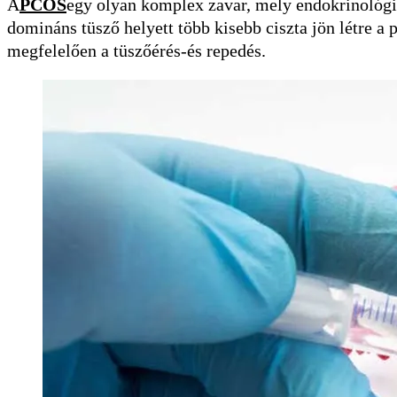
A
PCOS
egy olyan komplex zavar, mely endokrinológia
domináns tüsző helyett több kisebb ciszta jön létre 
megfelelően a tüszőérés-és repedés.