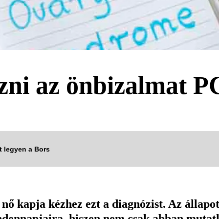
ozni az önbizalmat 
tt legyen a Bors
 kapja kézhez ezt a diagnózist. Az állapot
indennapjaira, hiszen nem csak abban mutat