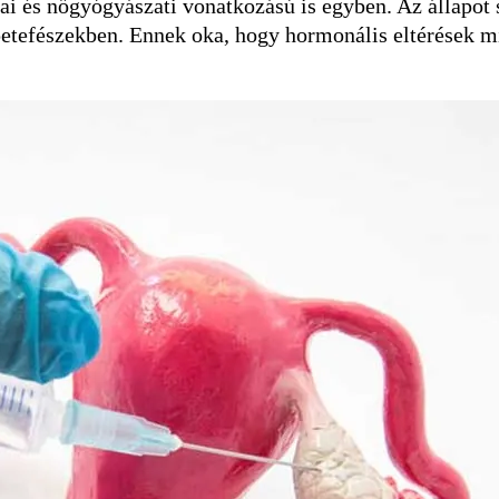
i és nőgyógyászati vonatkozású is egyben. Az állapot 
a petefészekben. Ennek oka, hogy hormonális eltérések