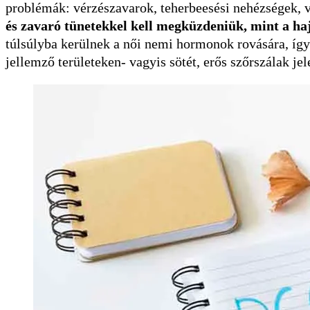
problémák: vérzészavarok, teherbeesési nehézségek, v
és zavaró tünetekkel kell megküzdeniük, mint a haj
túlsúlyba kerülnek a női nemi hormonok rovására, így 
jellemző területeken- vagyis sötét, erős szőrszálak jel