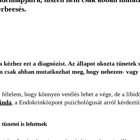
rbeesés.
ézhez ezt a diagnózist. Az állapot okozta tünetek 
em csak abban mutatkozhat meg, hogy nehezen- vagy
 félelem, hogy könnyen vetélés lehet a vége, de a libidó
inda
, a Endokrinközpont pszichológusát arról kérdeztü
tünetei is lehetnek