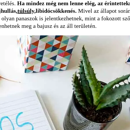
etélés.
Ha mindez még nem lenne elég, az érintettek
hullás,
túlsúly,
libidócsökkenés.
Mivel az állapot sorá
olyan panaszok is jelentkezhetnek, mint a fokozott sző
enhetnek meg a bajusz és az áll területén.