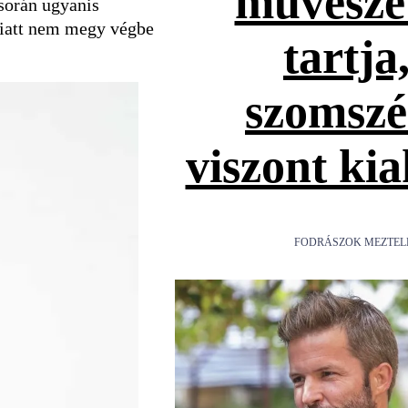
művésze
során ugyanis
 miatt nem megy végbe
tartja
szomsz
viszont ki
FODRÁSZOK MEZTEL