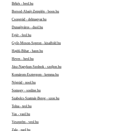
Békés - beol.hu
Borsod-Abaúj-Zemplén - boon.hu
Csongrád - delmagyar.hu
Dunaújváros - duol.hu
Fejér - feol.hu
Győr-Moson-Sopron - kisalfold.hu
Hajdú-Bihar - haon.hu
Heves - heol.hu
Jász-Nagykun-Szolnok - szoljon.hu
Komárom-Esztergom - kemma.hu
Nógrád - nool.hu
Somogy - sonline.hu
Szabolcs-Szatmár-Bereg - szon.hu
Tolna - teol.hu
Vas - vaol.hu
Veszprém - veol.hu
Zala - zaol.hu