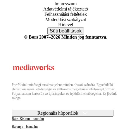
Impresszum
Adatvédelmi tájékoztató
Felhasználási feltételek
Moderálási szabályzat
Hírlevél
Süti beállítások
© Bors 2007–2026 Minden jog fenntartva.
Portfóliónk minőségi tartalmat jelent minden olvasó számára. Egyedülálló
elérést, országos lefedettséget és változatos megjelenési lehetőséget biztosít.
Folyamatosan keressük az új irányokat és fejlődési lehetőségeket. Ez jövőnk
záloga.
Regionális hírportálok
Bács-Kiskun - baon.hu
Baranya - bama.hu