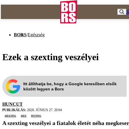
BORS
/
Egészség
Ezek a szexting veszélyei
Itt állíthatja be, hogy a Google keresőben elsők
között legyen a Bors
HUNCUT
PUBLIKÁLÁS:
2020. JÚNIUS 27. 20:04
szexting
szex
petting
A szexting veszélyei a fiatalok életét néha megkese