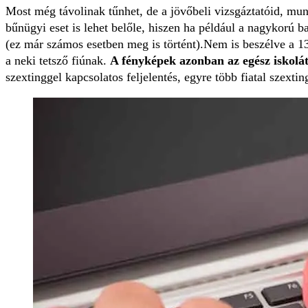
Most még távolinak tűnhet, de a jövőbeli vizsgáztatóid, mun
bűnügyi eset is lehet belőle, hiszen ha például a nagykorú ba
(ez már számos esetben meg is történt).
Nem is beszélve a 13 
a neki tetsző fiúnak.
A fényképek azonban az egész iskolát
szextinggel kapcsolatos feljelentés, egyre több fiatal szexting