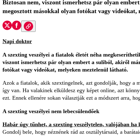
Biztosan nem, viszont ismerhetsz pár olyan embert a 
megosztott másokkal olyan fotókat vagy videókat, 
Napi doktor
A szexting veszélyei a fiatalok életét néha megkeseríthet
viszont ismerhetsz pár olyan embert a suliból, akiről már
fotókat vagy videókat, melyeken meztelenül látható.
Azok a fiatalok, akik szextingelnek, azt gondolják, hogy a 
így van. Ha valakinek elküldesz egy képet online, azt könn
ezt. Ennek ellenére sokan választják ezt a módszert arra, ho
A
szexting veszélyei nem lebecsülendőek
Habár úgy tűnhet, a szexting veszélytelen, valójában h
Gondolj bele, hogy néznének rád az osztálytársaid, a barátai