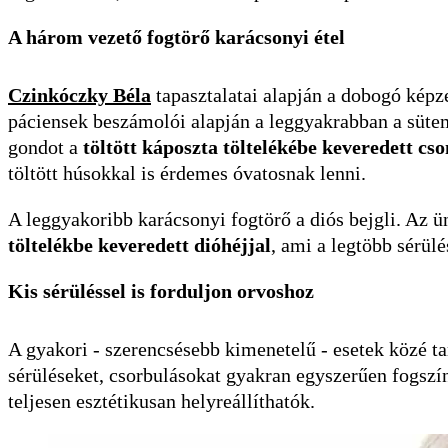
A három vezető fogtörő karácsonyi étel
Czinkóczky Béla
tapasztalatai alapján a dobogó képz
páciensek beszámolói alapján a leggyakrabban a süte
gondot a
töltött káposzta töltelékébe keveredett cs
töltött húsokkal is érdemes óvatosnak lenni.
A leggyakoribb karácsonyi fogtörő a diós bejgli. Az 
töltelékbe keveredett dióhéjjal
, ami a legtöbb sérülé
Kis sérüléssel is forduljon orvoshoz
A gyakori - szerencsésebb kimenetelű - esetek közé tar
sérüléseket, csorbulásokat gyakran egyszerűen fogszín
teljesen esztétikusan helyreállíthatók.