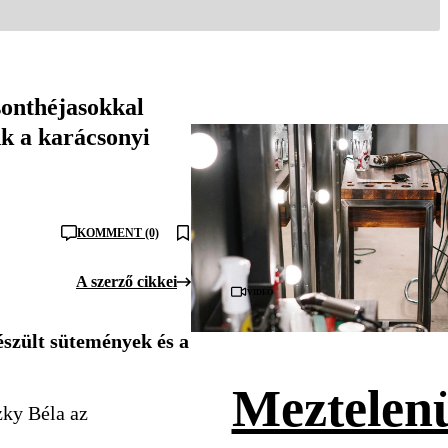
sonthéjasokkal
nk a karácsonyi
KOMMENT (0)
A szerző cikkei
Videó
észült sütemények és a
Meztelenü
zky Béla az