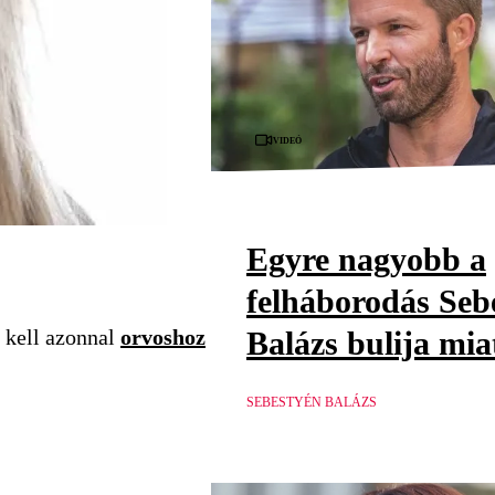
Videó
Egyre nagyobb a
felháborodás Seb
Balázs bulija mia
m kell azonnal
orvoshoz
SEBESTYÉN BALÁZS