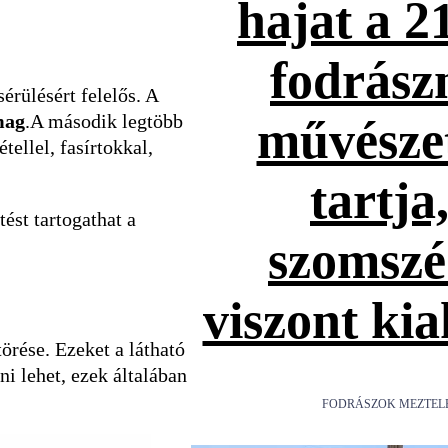
hajat a 2
fodrász
érülésért felelős. A
mag
.A második legtöbb
művésze
tellel, fasírtokkal,
tartja
ést tartogathat a
szomsz
viszont ki
örése. Ezeket a látható
i lehet, ezek általában
FODRÁSZOK MEZTEL