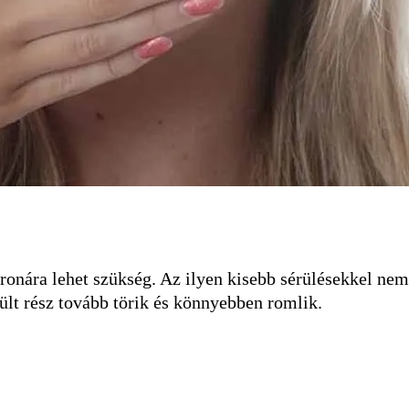
oronára lehet szükség. Az ilyen kisebb sérülésekkel ne
rült rész tovább törik és könnyebben romlik.