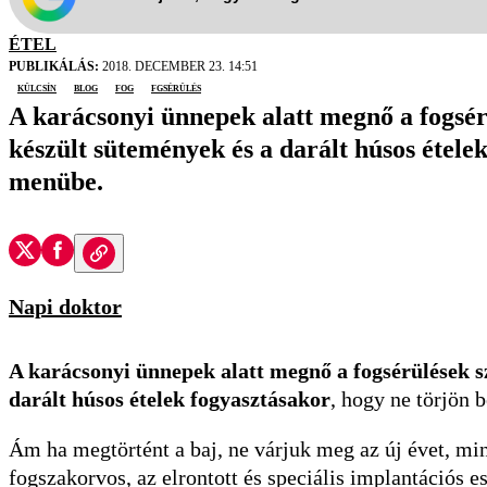
ÉTEL
PUBLIKÁLÁS:
2018. DECEMBER 23. 14:51
Külcsín
blog
fog
fgsérülés
A karácsonyi ünnepek alatt megnő a fogsé
készült sütemények és a darált húsos étele
menübe.
Napi doktor
A karácsonyi ünnepek alatt megnő a fogsérülések s
darált húsos ételek fogyasztásakor
, hogy ne törjön 
Ám ha megtörtént a baj, ne várjuk meg az új évet, mi
fogszakorvos, az elrontott és speciális implantációs es