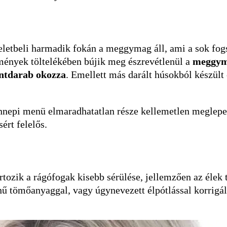
eletbeli harmadik fokán a meggymag áll, ami a sok fogs
mények töltelékében bújik meg észrevétlenül a
meggy
ontdarab okozza
. Emellett más darált húsokból készült é
ünnepi menü elmaradhatatlan része kellemetlen meglepet
sért felelős.
tozik a rágófogak kisebb sérülése, jellemzően az élek t
ű tömőanyaggal, vagy úgynevezett élpótlással korrigáln