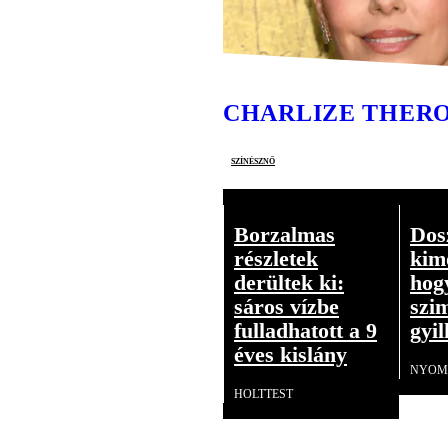
CHARLIZE THER
színésznő
Borzalmas
Dos
részletek
kim
derültek ki:
hog
sáros vízbe
szim
fulladhatott a 9
gyil
éves kislány
NYOM
HOLTTEST