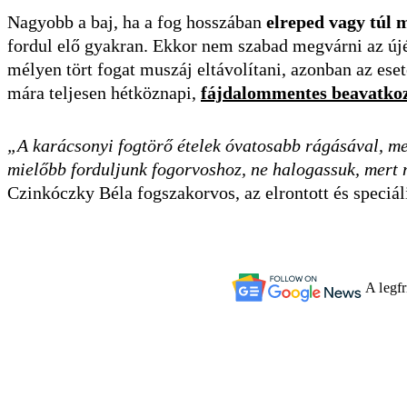
Nagyobb a baj, ha a fog hosszában
elreped vagy túl m
fordul elő gyakran. Ekkor nem szabad megvárni az újé
mélyen tört fogat muszáj eltávolítani, azonban az ese
mára teljesen hétköznapi,
fájdalommentes beavatko
„A karácsonyi fogtörő ételek óvatosabb rágásával, me
mielőbb forduljunk fogorvoshoz, ne halogassuk, mert 
Czinkóczky Béla fogszakorvos, az elrontott és speciál
A legf