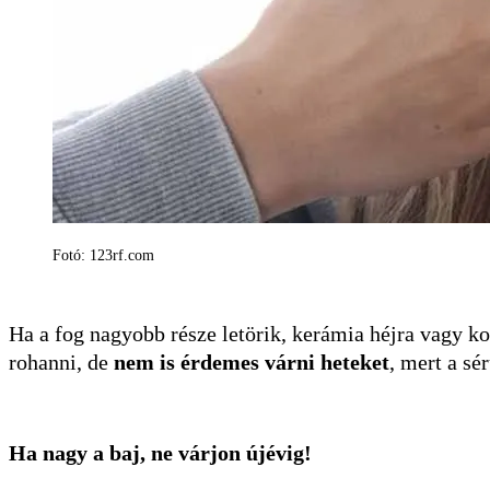
Fotó: 123rf.com
Ha a fog nagyobb része letörik, kerámia héjra vagy k
rohanni, de
nem is érdemes várni heteket
, mert a sé
Ha nagy a baj, ne várjon újévig!