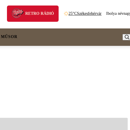
RETRO RÁDIÓ
25°C
Székesfehérvár
Ibolya névnap
 MŰSOR