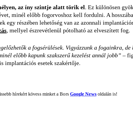
élyen, az íny szintje alatt törik el
. Ez különösen gyök
vet, minél előbb fogorvoshoz kell fordulni. A hosszába
tek egy részében lehetőség van az azonnali implantációr
zás
, mellyel észrevétlenül pótolható az elveszített fog.
gelőzhetők a fogsérülések. Vigyázzunk a fogainkra, de 
minél előbb kapunk szakszerű kezelést annál jobb”
– fi
is implantációs esetek szakértője.
rissebb hírekért kövess minket a Bors
Google News
oldalán is!