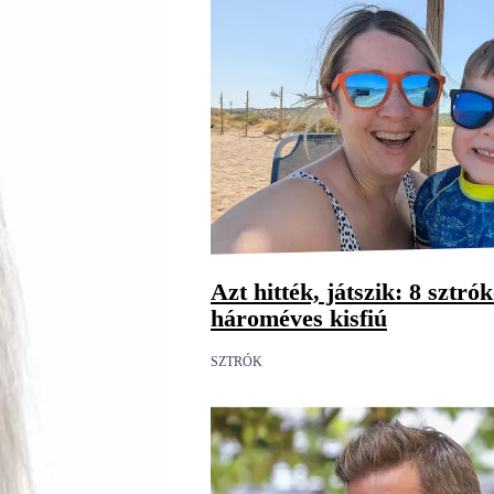
Azt hitték, játszik: 8 sztró
hároméves kisfiú
SZTRÓK