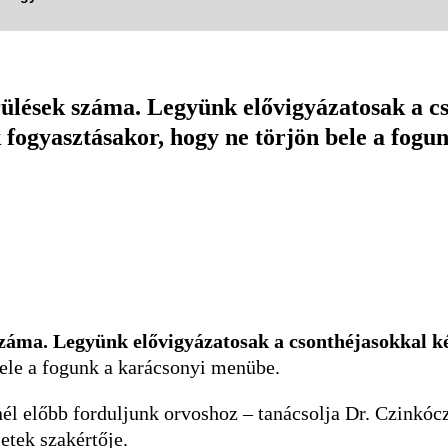
rülések száma. Legyünk elővigyázatosak a c
k fogyasztásakor, hogy ne törjön bele a fogu
záma. Legyünk elővigyázatosak a csonthéjasokkal k
bele a fogunk a karácsonyi menübe.
nél előbb forduljunk orvoshoz – tanácsolja Dr. Czinkóc
etek szakértője.