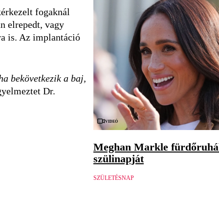
érkezelt fogaknál
n elrepedt, vagy
a is. Az implantáció
ha bekövetkezik a baj,
gyelmeztet Dr.
Videó
Meghan Markle fürdőruhá
szülinapját
SZÜLETÉSNAP