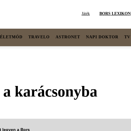
Játék
BORS LEXIKON
ÉLETMÓD
TRAVELO
ASTRONET
NAPI DOKTOR
TV
k a karácsonyba
tt legyen a Bors