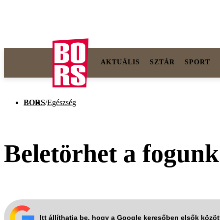
AKTUÁLIS
SZTÁR
SPORT
BORS
/
Egészség
Beletörhet a fogun
Itt állíthatja be, hogy a Google keresőben elsők közö