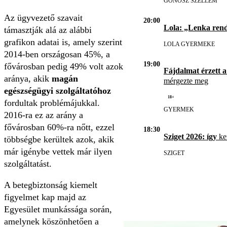
GONOSZ SZELLEM
Az ügyvezető szavait
20:00
Lola: „Lenka ren
támasztják alá az alábbi
grafikon adatai is, amely szerint
LOLA GYERMEKE
2014-ben országosan 45%, a
19:00
fővárosban pedig 49% volt azok
Fájdalmat érzett a
aránya, akik
magán
mérgezte meg
egészségügyi szolgáltatóhoz
18+
fordultak problémájukkal.
GYERMEK
2016-ra ez az arány a
fővárosban 60%-ra nőtt, ezzel
18:30
Sziget 2026: így
ker
többségbe kerültek azok, akik
már igénybe vettek már ilyen
SZIGET
szolgáltatást.
A betegbiztonság kiemelt
figyelmet kap majd az
Egyesület munkássága során,
amelynek köszönhetően a