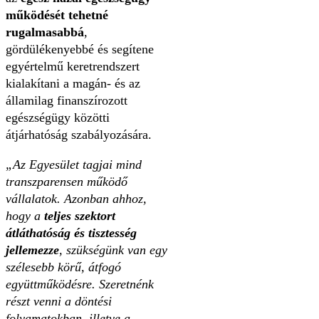
működését tehetné
rugalmasabbá
,
gördülékenyebbé és segítene
egyértelmű keretrendszert
kialakítani a magán- és az
államilag finanszírozott
egészségügy közötti
átjárhatóság szabályozására.
„Az Egyesület tagjai mind
transzparensen működő
vállalatok. Azonban ahhoz,
hogy a
teljes szektort
átláthatóság és tisztesség
jellemezze
, szükségünk van egy
szélesebb körű, átfogó
együttműködésre. Szeretnénk
részt venni a döntési
folyamatokban, illetve a