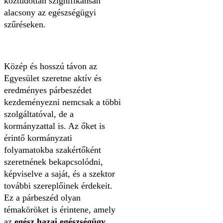
köztudottan szignifikánsan
alacsony az egészségügyi
szűréseken.
Közép és hosszú távon az
Egyesület szeretne aktív és
eredményes párbeszédet
kezdeményezni nemcsak a többi
szolgáltatóval, de a
kormányzattal is. Az őket is
érintő kormányzati
folyamatokba szakértőként
szeretnének bekapcsolódni,
képviselve a saját, és a szektor
további szereplőinek érdekeit.
Ez a párbeszéd olyan
témaköröket is érintene, amely
az
egész hazai egészségügy