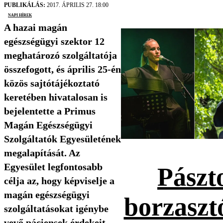
PUBLIKÁLÁS:
2017. ÁPRILIS 27. 18:00
Napi Hírek
A hazai magán
egészségügyi szektor 12
meghatározó szolgáltatója
összefogott, és április 25-én
közös sajtótájékoztató
keretében hivatalosan is
bejelentette a Primus
Magán Egészségügyi
Szolgáltatók Egyesületének
megalapítását. Az
Egyesület legfontosabb
Pászt
célja az, hogy képviselje a
magán egészségügyi
borzaszt
szolgáltatásokat igénybe
vevő páciensek érdekeit.