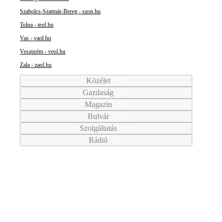
Szabolcs-Szatmár-Bereg - szon.hu
Tolna - teol.hu
Vas - vaol.hu
Veszprém - veol.hu
Zala - zaol.hu
Közélet
Gazdaság
Magazin
Bulvár
Szolgáltatás
Rádió