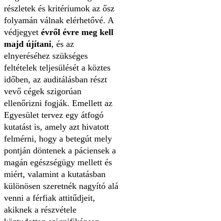
részletek és kritériumok az ősz
folyamán válnak elérhetővé. A
védjegyet
évről évre meg kell
majd újítani
, és az
elnyeréséhez szükséges
feltételek teljesülését a köztes
időben, az auditálásban részt
vevő cégek szigorúan
ellenőrizni fogják. Emellett az
Egyesület tervez egy átfogó
kutatást is, amely azt hivatott
felmérni, hogy a betegút mely
pontján döntenek a páciensek a
magán egészségügy mellett és
miért, valamint a kutatásban
különösen szeretnék nagyító alá
venni a férfiak attitűdjeit,
akiknek a részvétele