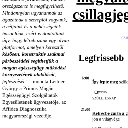
országszerte is megfigyelhető.
csillagje
Mindannyian ugyanannak az
ágazatnak a szereplői vagyunk,
a céljaink és a nehézségeink
hasonlóak, ezért is döntöttünk
CSI
úgy, hogy létrehozunk egy olyan
platformot, amelyen keresztül
közösen, konstruktív szakmai
Legfrissebb
párbeszéddel segíthetjük a
magán egészségügy működési
környezetének alakítását
,
6:00
fejlesztését”
– mondta Leitner
Így lepte meg
szüle
György a Primus Magán
Videó
Egészségügyi Szolgáltatók
SZÜLETÉSNAP
Egyesületének ügyvezetője, az
Affidea Diagnosztika
21:00
Ketrecbe zárta a
gy
magyarországi vezetője.
jön a világvége