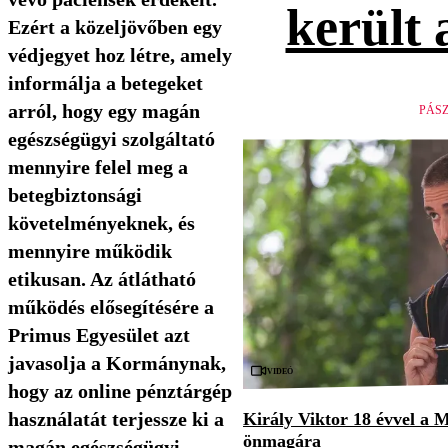
került 
Ezért a közeljövőben egy
védjegyet hoz létre, amely
informálja a betegeket
arról, hogy egy magán
PÁS
egészségügyi szolgáltató
mennyire felel meg a
betegbiztonsági
követelményeknek, és
mennyire működik
etikusan. Az átlátható
működés elősegítésére a
Primus Egyesület azt
javasolja a Kormánynak,
Videó
hogy az online pénztárgép
használatát terjessze ki a
Király Viktor 18 évvel a M
önmagára
magán egészségügyi