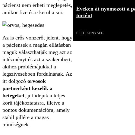
pácienst nem érheti meglepetés,
Éveken át nyomozott a p
amikor fizetésre kerül a sor.
történt
Videó
FÉLTÉKENYSÉG
Az is erős vonzerőt jelent, hogy
a páciensek a magán ellátásban
maguk választhatják meg azt az
intézményt és azt a szakembert,
akihez problémájukkal a
legszívesebben fordulnának. Az
itt dolgozó
orvosok
partnerként kezelik a
betegeket
, jut idejük a teljes
körű tájékoztatásra, illetve a
pontos dokumentációra, amely
stabil pillére a magas
minőségnek.