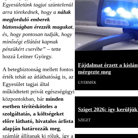
Egyesületünk tagjai szüntelenül
arra törekednek, hogy a
náluk
megforduló emberek
biztonságban érezzék magukat
,
és, hogy pontosan tudják, hogy
minőségi ellátást kapnak
18+
pénzükért cserébe”
– tette
hozzá Leitner György.
Fájdalmat érzett a kislán
A betegbiztonság mellett fontos
mérgezte meg
érték tehát az átláthatóság is, az
GYERMEK
Egyesület tagjai által
működtetett privát egészségügyi
központokban, bár
minden
esetben térítésköteles a
Sziget 2026: így kerüljük
szolgáltatás, a költségeket
előre látható, hivatalos árlista
SZIGET
alapján határozzák meg
,
számlát állítanak ki róluk, így a