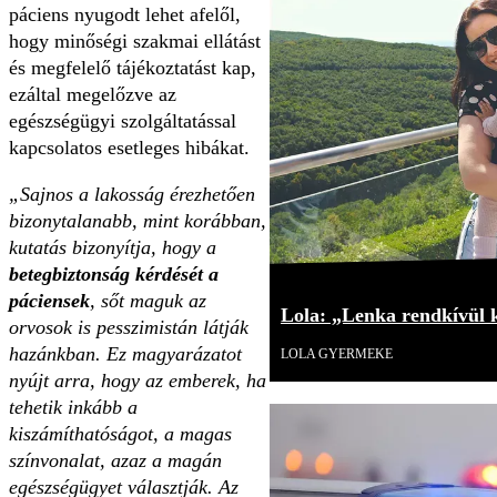
páciens nyugodt lehet afelől,
hogy minőségi szakmai ellátást
és megfelelő tájékoztatást kap,
ezáltal megelőzve az
egészségügyi szolgáltatással
kapcsolatos esetleges hibákat.
„Sajnos a lakosság érezhetően
bizonytalanabb, mint korábban,
kutatás bizonyítja, hogy a
betegbiztonság kérdését a
páciensek
, sőt maguk az
Lola: „Lenka rendkívül 
orvosok is pesszimistán látják
hazánkban. Ez magyarázatot
LOLA GYERMEKE
nyújt arra, hogy az emberek, ha
tehetik inkább a
kiszámíthatóságot, a magas
színvonalat, azaz a magán
egészségügyet választják. Az