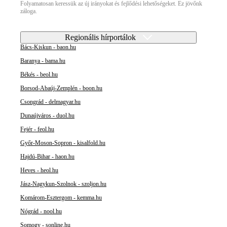
Folyamatosan keressük az új irányokat és fejlődési lehetőségeket. Ez jövőnk
záloga.
Regionális hírportálok
Bács-Kiskun - baon.hu
Baranya - bama.hu
Békés - beol.hu
Borsod-Abaúj-Zemplén - boon.hu
Csongrád - delmagyar.hu
Dunaújváros - duol.hu
Fejér - feol.hu
Győr-Moson-Sopron - kisalfold.hu
Hajdú-Bihar - haon.hu
Heves - heol.hu
Jász-Nagykun-Szolnok - szoljon.hu
Komárom-Esztergom - kemma.hu
Nógrád - nool.hu
Somogy - sonline.hu