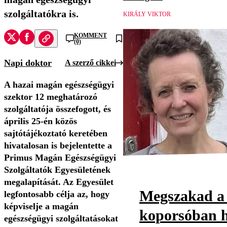
szolgáltatókra is.
KIRÁLY VIKTOR
KOMMENT
(0)
Napi doktor
A szerző cikkei
A hazai magán egészségügyi
szektor 12 meghatározó
szolgáltatója összefogott, és
április 25-én közös
sajtótájékoztató keretében
hivatalosan is bejelentette a
Primus Magán Egészségügyi
Szolgáltatók Egyesületének
megalapítását. Az Egyesület
Megszakad a 
legfontosabb célja az, hogy
képviselje a magán
koporsóban h
egészségügyi szolgáltatásokat