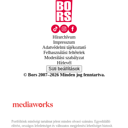
Hírarchívum
Impresszum
Adatvédelmi tájékoztató
Felhasználási feltételek
Moderálási szabályzat
Hírlevél
Süti beállítások
© Bors 2007–2026 Minden jog fenntartva.
Portfóliónk minőségi tartalmat jelent minden olvasó számára. Egyedülálló
elérést, országos lefedettséget és változatos megjelenési lehetőséget biztosít.