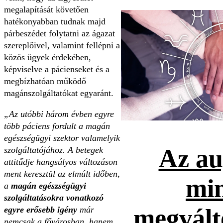
megalapítását követően
hatékonyabban tudnak majd
párbeszédet folytatni az ágazat
szereplőivel, valamint fellépni a
közös ügyek érdekében,
képviselve a pácienseket és a
megbízhatóan működő
magánszolgáltatókat egyaránt.
„Az utóbbi három évben egyre
több páciens fordult a magán
egészségügyi szektor valamelyik
Az au
szolgáltatójához. A betegek
attitűdje hangsúlyos változáson
ment keresztül az elmúlt időben,
mi
a
magán egészségügyi
szolgáltatásokra vonatkozó
megvált
egyre erősebb igény
már
nemcsak a fővárosban, hanem