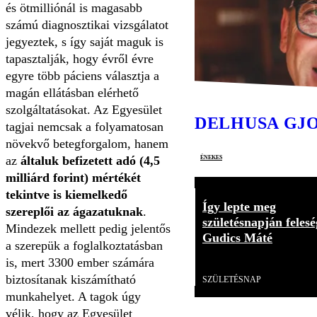
és ötmilliónál is magasabb
számú diagnosztikai vizsgálatot
jegyeztek, s így saját maguk is
tapasztalják, hogy évről évre
egyre több páciens választja a
magán ellátásban elérhető
szolgáltatásokat. Az Egyesület
DELHUSA GJ
tagjai nemcsak a folyamatosan
növekvő betegforgalom, hanem
énekes
az
általuk befizetett adó (4,5
milliárd forint) mértékét
tekintve is kiemelkedő
Így lepte meg
szereplői az ágazatuknak
.
születésnapján felesé
Mindezek mellett pedig jelentős
Gudics Máté
a szerepük a foglalkoztatásban
is, mert 3300 ember számára
Videó
biztosítanak kiszámítható
SZÜLETÉSNAP
munkahelyet. A tagok úgy
vélik, hogy az Egyesület