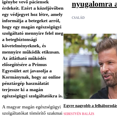
igénybe vevő páciensek
nyugalomra a
érdekeit. Ezért a közeljövőben
egy védjegyet hoz létre, amely
CSALÁD
informálja a betegeket arról,
hogy egy magán egészségügyi
szolgáltató mennyire felel meg
a betegbiztonsági
követelményeknek, és
mennyire működik etikusan.
Az átlátható működés
elősegítésére a Primus
Egyesület azt javasolja a
Kormánynak, hogy az online
pénztárgép használatát
terjessze ki a magán
Videó
egészségügyi szolgáltatókra is.
Egyre nagyobb a felháborodás 
A magyar magán egészségügyi
szolgáltatókat tömörítő szakmai
SEBESTYÉN BALÁZS