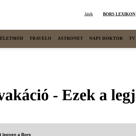
Játék
BORS LEXIKON
ÉLETMÓD
TRAVELO
ASTRONET
NAPI DOKTOR
TV
akáció - Ezek a leg
tt legyen a Bors