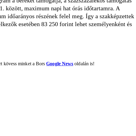
gram a béreket támogatja, a százszázalékos támogatás
 31. között, maximum napi hat órás időtartamra. A
um időarányos részének felel meg. Így a szakképzettek
elkezők esetében 83 250 forint lehet személyenként és
ért kövess minket a Bors
Google News
oldalán is!