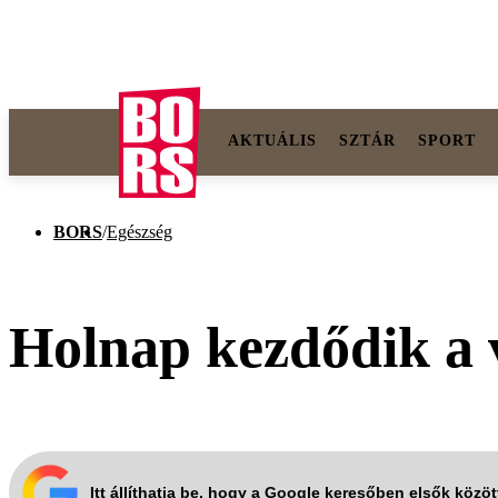
AKTUÁLIS
SZTÁR
SPORT
BORS
/
Egészség
Holnap kezdődik a v
Itt állíthatja be, hogy a Google keresőben elsők közö