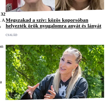
 32
Megszakad a szív: közös koporsóban
. A
helyezték örök nyugalomra anyát és lányát
a
CSALÁD
on
i
a