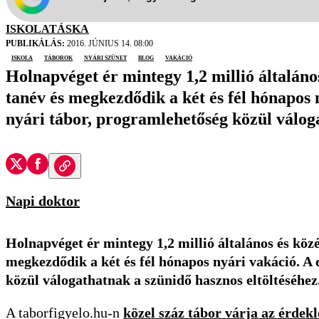
ISKOLATÁSKA
PUBLIKÁLÁS:
2016. JÚNIUS 14. 08:00
iskola
táborok
nyári szünet
blog
vakáció
Holnapvéget ér mintegy 1,2 millió általáno
tanév és megkezdődik a két és fél hónapos 
nyári tábor, programlehetőség közül váloga
Napi doktor
Holnapvéget ér mintegy 1,2 millió általános és köz
megkezdődik a két és fél hónapos nyári vakáció. A 
közül válogathatnak a szünidő hasznos eltöltéséhez
A taborfigyelo.hu-n
közel száz tábor várja az érdek