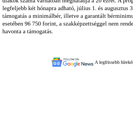
diákok száma várhatóan meghaladja a 20 ezret. A pro
legfeljebb két hónapra adható, július 1. és augusztus
támogatás a minimálbér, illetve a garantált bérminim
esetében 96 750 forint, a szakképzettséggel nem rend
havonta a támogatás.
A legfrissebb hírek