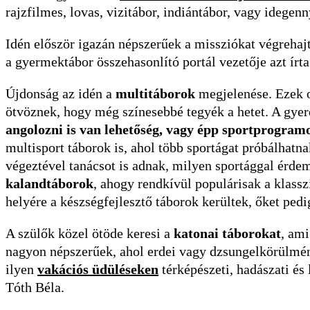
rajzfilmes, lovas, vizitábor, indiántábor, vagy idegenn
Idén először igazán népszerűek a missziókat végrehajt
a gyermektábor összehasonlító portál vezetője azt írta
Újdonság az idén a
multitáborok
megjelenése. Ezek o
ötvöznek, hogy még színesebbé tegyék a hetet. A gye
angolozni is van lehetőség, vagy épp sportprogra
multisport táborok is, ahol több sportágat próbálhatna
végeztével tanácsot is adnak, milyen sportággal érdem
kalandtáborok
, ahogy rendkívül populárisak a klass
helyére a készségfejlesztő táborok kerültek, őket pedi
A szülők közel ötöde keresi a
katonai táborokat
, am
nagyon népszerűek, ahol erdei vagy dzsungelkörülmén
ilyen
vakációs üdüléseken
térképészeti, hadászati és 
Tóth Béla.