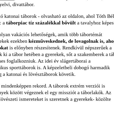
yelvi, divattábor.
ó katonai táborok - olvasható az oldalon, ahol Tóth Bél
: a
táborpiac tíz százalékkal bővült
a tavalyhoz képes
lyan vakációs lehetőségek, amik több tábortémát
rekek ezekben
kézműveskednek, de lovagolnak is, ah
mokat
is előnyben részesítenek. Rendkívül népszerűek a
k ki a tábor hetében a gyerekek, sőt a szakemberek a tá
es foglalkozniuk. Az idei év slágertáborai a
zikus sporttáborok is. A képzeletbeli dobogó harmadik
g a katonai és lövésztáborok követik.
i mindenképpen rekord. A táborok extrém verziói is
yek között végeznek el egy missziót a táborlakók. Az
lövészeti ismereteket is szeretnek a gyerekek- közölte