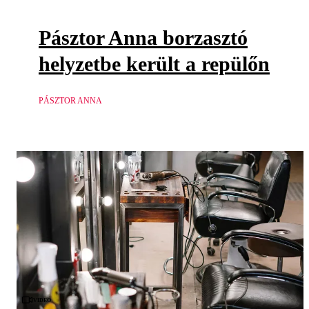
Pásztor Anna borzasztó
helyzetbe került a repülőn
PÁSZTOR ANNA
Videó