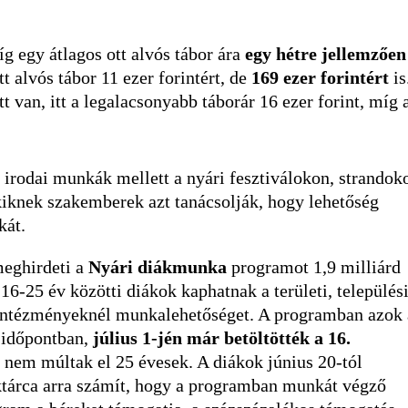
íg egy átlagos ott alvós tábor ára
egy hétre jellemzően
tt alvós tábor 11 ezer forintért, de
169 ezer forintért
is
t van, itt a legalacsonyabb táborár 16 ezer forint, míg 
 irodai munkák mellett a nyári fesztiválokon, strandok
kiknek szakemberek azt tanácsolják, hogy lehetőség
kát.
eghirdeti a
Nyári diákmunka
programot 1,9 milliárd
16-25 év közötti diákok kaphatnak a területi, település
intézményeknél munkalehetőséget. A programban azok 
ő időpontban,
július 1-jén már betöltötték a 16.
 nem múltak el 25 évesek. A diákok június 20-tól
aktárca arra számít, hogy a programban munkát végző