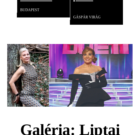
BUDAPEST
Videó
GÁSPÁR VIRÁG
Galéria
Galéria: Liptai