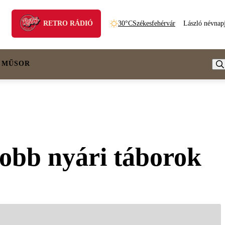
RETRO RÁDIÓ
30°C
Székesfehérvár
László névnap
 MŰSOR
jobb nyári táborok