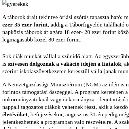
A táborok árait tekintve óriási szórás tapasztalható: m
ezer-35 ezer forint
, addig a Táborfigyelőn található o
napközis táborok átlagára 18 ezer- 20 ezer forint közöt
legmagasabb közel 80 ezer forint.
Sok diák munkát vállal a szünidő alatt. Az egyszerűbb
is
szívesen dolgoznak a vakáció idején a fiatalok
, a
szerint iskolaszövetkezeten keresztül vállaljanak mun
A Nemzetgazdasági Minisztérium (NGM) az idén is m
forintos támogatási összeggel. A program keretében a 
önkormányzatoknál vagy önkormányzati fenntartású 
nappali tagozatos diákok vehetnek részt, akik a kezd
életévüket
, befejezésekor, augusztus 31-én pedig még
jelentkezhetnek a programban való részvételre. A sz