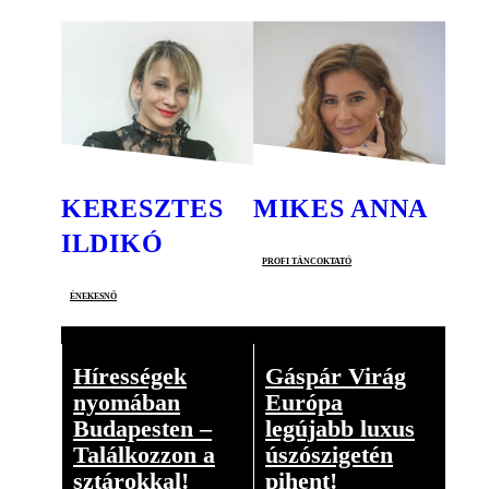
KERESZTES
MIKES ANNA
ILDIKÓ
profi táncoktató
énekesnő
Hírességek
Gáspár Virág
nyomában
Európa
Budapesten –
legújabb luxus
Találkozzon a
úszószigetén
sztárokkal!
pihent!