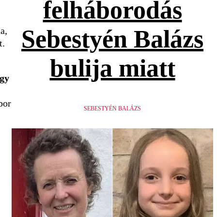
felháborodás
a,
Sebestyén Balázs
t.
bulija miatt
ogy
bor
SEBESTYÉN BALÁZS