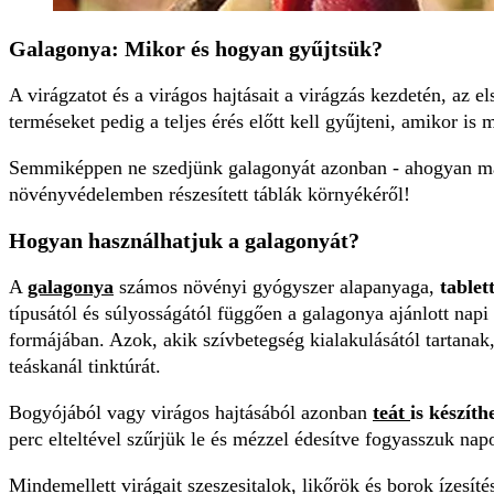
Galagonya: Mikor és hogyan gyűjtsük?
A virágzatot és a virágos hajtásait a virágzás kezdetén, az 
terméseket pedig a teljes érés előtt kell gyűjteni, amikor i
Semmiképpen ne szedjünk galagonyát azonban - ahogyan 
növényvédelemben részesített táblák környékéről!
Hogyan használhatjuk a galagonyát?
A
galagonya
számos növényi gyógyszer alapanyaga,
tablet
típusától és súlyosságától függően a galagonya ajánlott napi
formájában. Azok, akik szívbetegség kialakulásától tartan
teáskanál tinktúrát.
Bogyójából vagy virágos hajtásából azonban
teát
is készít
perc elteltével szűrjük le és mézzel édesítve fogyasszuk na
Mindemellett virágait szeszesitalok, likőrök és borok ízesítés