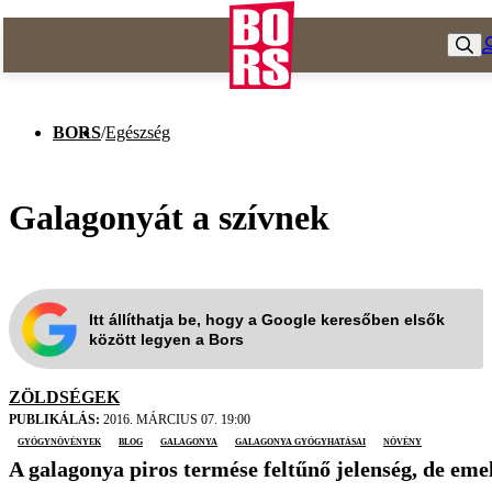
BORS
/
Egészség
Galagonyát a szívnek
Itt állíthatja be, hogy a Google keresőben elsők
között legyen a Bors
ZÖLDSÉGEK
PUBLIKÁLÁS:
2016. MÁRCIUS 07. 19:00
gyógynövények
blog
galagonya
galagonya gyógyhatásai
növény
A galagonya piros termése feltűnő jelenség, de eme