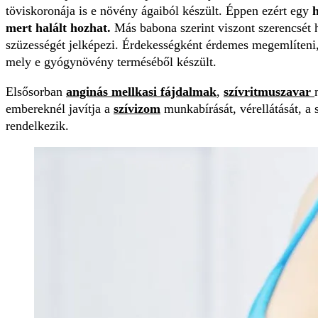
töviskoronája is e növény ágaiból készült. Éppen ezért egy
h
mert halált hozhat.
Más babona szerint viszont szerencsét h
szüzességét jelképezi. Érdekességként érdemes megemlíteni,
mely e gyógynövény terméséből készült.
Elsősorban
anginás mellkasi fájdalmak
,
szívritmuszavar
embereknél javítja a
szívizom
munkabírását, vérellátását, a s
rendelkezik.