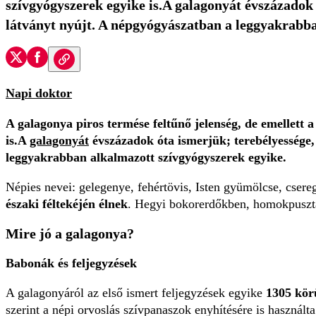
szívgyógyszerek egyike is.A galagonyát évszázadok 
látványt nyújt. A népgyógyászatban a leggyakrabba
Napi doktor
A galagonya piros termése feltűnő jelenség, de emellett
is.A
galagonyát
évszázadok óta ismerjük; terebélyessége,
leggyakrabban alkalmazott szívgyógyszerek egyike.
Népies nevei: gelegenye, fehértövis, Isten gyümölcse, csere
északi féltekéjén élnek
. Hegyi bokorerdőkben, homokpuszták
Mire jó a galagonya?
Babonák és feljegyzések
A galagonyáról az első ismert feljegyzések egyike
1305 körü
szerint a népi orvoslás szívpanaszok enyhítésére is használt