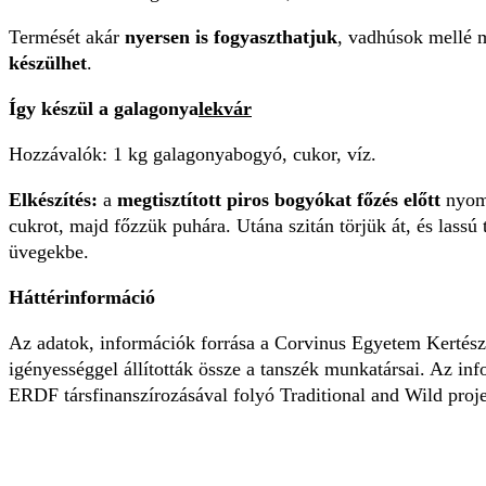
Termését akár
nyersen is fogyaszthatjuk
, vadhúsok mellé m
készülhet
.
Így készül a galagonya
lekvár
Hozzávalók: 1 kg galagonyabogyó, cukor, víz.
Elkészítés:
a
megtisztított piros bogyókat főzés előtt
nyomk
cukrot, majd főzzük puhára. Utána szitán törjük át, és lassú 
üvegekbe.
Háttérinformáció
Az adatok, információk forrása a Corvinus Egyetem Kerté
igényességgel állították össze a tanszék munkatársai. Az in
ERDF társfinanszírozásával folyó Traditional and Wild projek