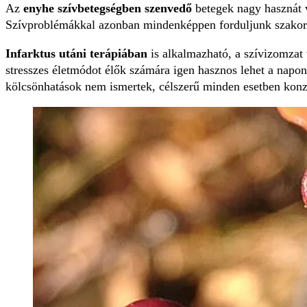
Az
enyhe szívbetegségben szenvedő
betegek nagy hasznát 
Szívproblémákkal azonban mindenképpen forduljunk szakor
Infarktus utáni terápiában
is alkalmazható, a szívizomzat 
stresszes életmódot élők számára igen hasznos lehet a napo
kölcsönhatások nem ismertek, célszerű minden esetben konzu