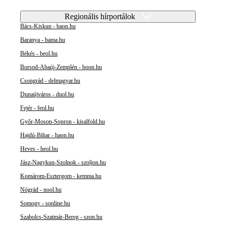
Regionális hírportálok
Bács-Kiskun - baon.hu
Baranya - bama.hu
Békés - beol.hu
Borsod-Abaúj-Zemplén - boon.hu
Csongrád - delmagyar.hu
Dunaújváros - duol.hu
Fejér - feol.hu
Győr-Moson-Sopron - kisalfold.hu
Hajdú-Bihar - haon.hu
Heves - heol.hu
Jász-Nagykun-Szolnok - szoljon.hu
Komárom-Esztergom - kemma.hu
Nógrád - nool.hu
Somogy - sonline.hu
Szabolcs-Szatmár-Bereg - szon.hu