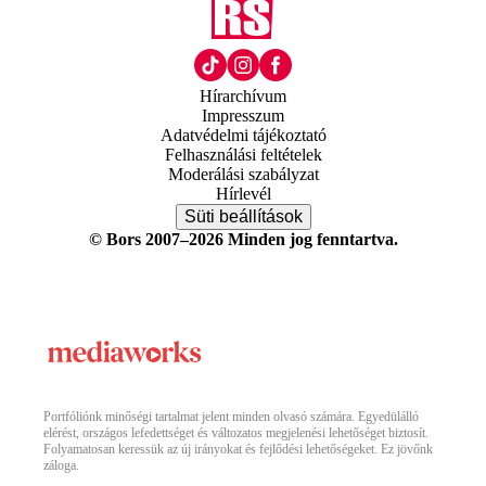
Hírarchívum
Impresszum
Adatvédelmi tájékoztató
Felhasználási feltételek
Moderálási szabályzat
Hírlevél
Süti beállítások
© Bors 2007–2026 Minden jog fenntartva.
Portfóliónk minőségi tartalmat jelent minden olvasó számára. Egyedülálló
elérést, országos lefedettséget és változatos megjelenési lehetőséget biztosít.
Folyamatosan keressük az új irányokat és fejlődési lehetőségeket. Ez jövőnk
záloga.