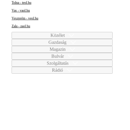
Tolna - teol.hu
Vas - vaol.hu
Veszprém - veol.hu
Zala - zaol.hu
Közélet
Gazdaság
Magazin
Bulvár
Szolgáltatás
Rádió