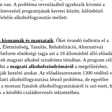
n van. A probléma orvoslásából igyekszik kivenni a
lnevezésű programjának keretei között, különböző
lelős alkoholfogyasztás mellett.
a kismamák és magzataik
. Őket óvandó indította el a
 Életminőség, Tanulás, Rehabilitáció, Alternatíva)
latform elnökségi tagja azt a 18 állomásból álló előadá
tek magzati alkohol szindróma témában. A program cél
dni a
magzati alkoholszindrómáról
a megelőzéshez,
dják kezelni azokat. Az előadássorozaton 1300 védőnő v
alatti alkoholfogyasztása létező probléma, de egyelőre
mostani fiatalok alkoholfogyasztásáról is szó esett, h
 a későbbi családtervezés tekintetében.