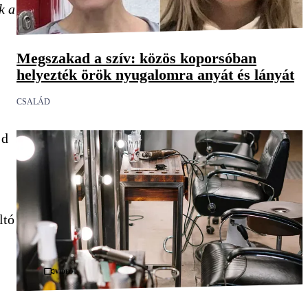
k a
Megszakad a szív: közös koporsóban
helyezték örök nyugalomra anyát és lányát
CSALÁD
jd
ltó
Videó