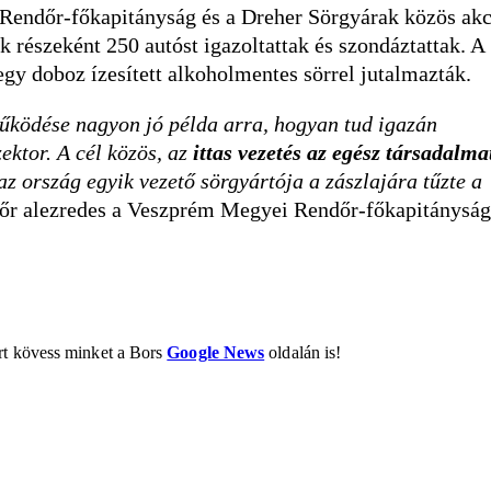
Rendőr-főkapitányság és a Dreher Sörgyárak közös akc
ek részeként 250 autóst igazoltattak és szondáztattak. A
gy doboz ízesített alkoholmentes sörrel jutalmazták.
ködése nagyon jó példa arra, hogyan tud igazán
ektor. A cél közös, az
ittas vezetés az egész társadalma
az ország egyik vezető sörgyártója a zászlajára tűzte a
dőr alezredes a Veszprém Megyei Rendőr-főkapitányság
ért kövess minket a Bors
Google News
oldalán is!