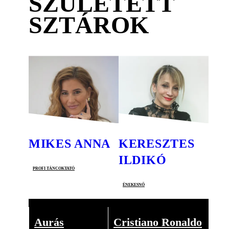
SZÜLETETT
SZTÁROK
MIKES ANNA
KERESZTES
ILDIKÓ
profi táncoktató
énekesnő
Aurás
Cristiano Ronaldo