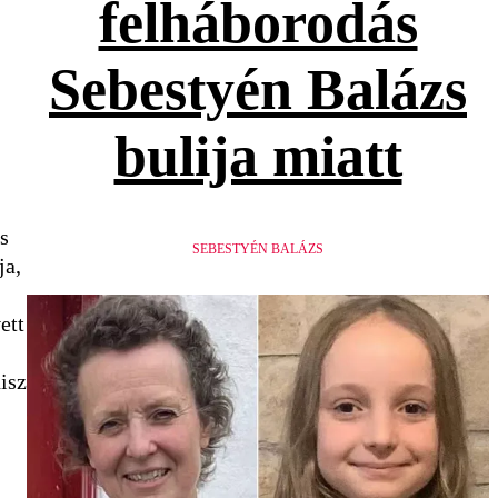
felháborodás
Sebestyén Balázs
bulija miatt
s
SEBESTYÉN BALÁZS
ja,
ett
isz