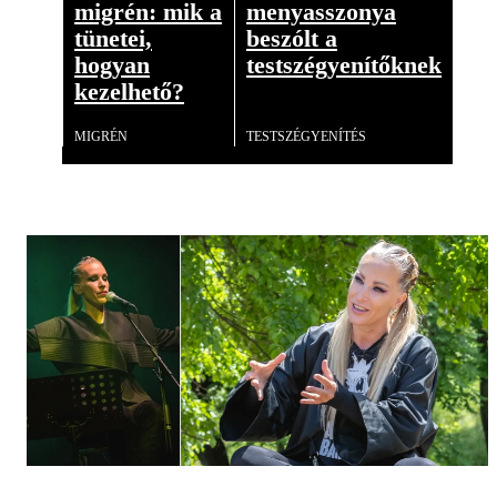
migrén: mik a
menyasszonya
tünetei,
beszólt a
hogyan
testszégyenítőknek
kezelhető?
Videó
MIGRÉN
TESTSZÉGYENÍTÉS