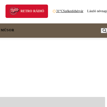
RETRO RÁDIÓ
31°C
Székesfehérvár
László névnap
 MŰSOR