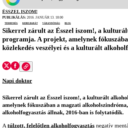
ÉSSZEL ISZOM!
PUBLIKÁLÁS:
2016. JANUÁR 13. 18:00
terhesség
Kebelbarát
várandósság
blog
Sikerrel zárult az Ésszel iszom!, a kulturá
programja. A projekt, amelynek fókuszában
közlekedés veszélyei és a kulturált alkoholf
Napi doktor
Sikerrel zárult az Ésszel iszom!, a kulturált alko
amelynek fókuszában a magzati alkoholszindróma, az
alkoholfogyasztás állnak, 2016-ban is folytatódik.
A
túlzott, felelőtlen alkoholfogyasztás
negatív mentá