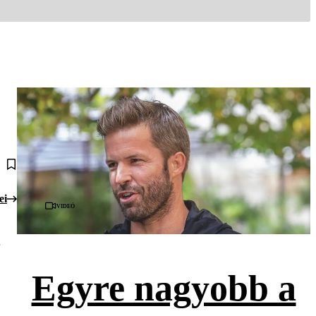
ei
Videó
,
Egyre nagyobb a