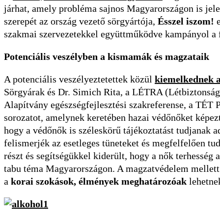
járhat, amely probléma sajnos Magyarországon is jele
szerepét az ország vezető sörgyártója,
Ésszel iszom!
e
szakmai szervezetekkel együttműködve kampányol a fe
Potenciális veszélyben a kismamák és magzataik
A potenciális veszélyeztetettek közül
kiemelkednek 
Sörgyárak és Dr. Simich Rita, a LÉTRA (Létbiztonság,
Alapítvány egészségfejlesztési szakreferense, a TÉT P
sorozatot, amelynek keretében hazai védőnőket képez
hogy a védőnők is széleskörű tájékoztatást tudjanak a
felismerjék az esetleges tüneteket és megfelfelően tu
részt és segítségükkel kiderült, hogy a nők terhesség 
tabu téma Magyarországon. A magzatvédelem mellett a 
a
korai szokások, élmények meghatározóak
lehetnek