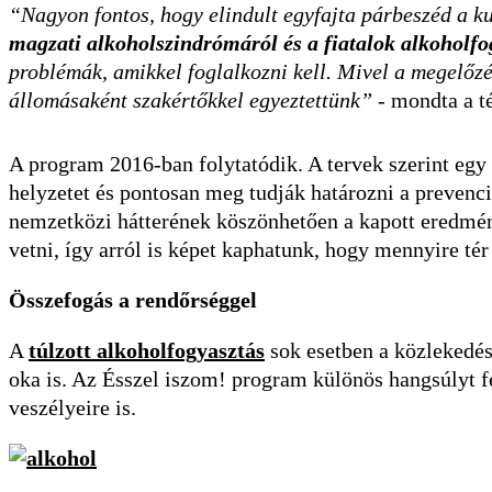
“Nagyon fontos, hogy elindult egyfajta párbeszéd a kul
magzati alkoholszindrómáról és a fiatalok alkoholfo
problémák, amikkel foglalkozni kell. Mivel a megelőz
állomásaként szakértőkkel egyeztettünk”
- mondta a t
A program 2016-ban folytatódik. A tervek szerint egy 
helyzetet és pontosan meg tudják határozni a preven
nemzetközi hátterének köszönhetően a kapott eredmé
vetni, így arról is képet kaphatunk, hogy mennyire tér 
Összefogás a rendőrséggel
A
túlzott alkoholfogyasztás
sok esetben a közlekedés
oka is. Az Ésszel iszom! program különös hangsúlyt fe
veszélyeire is.