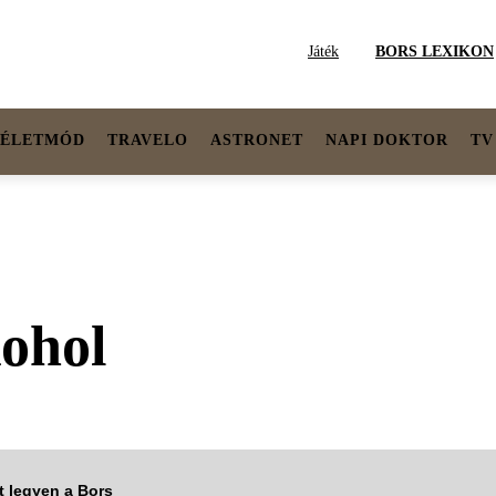
Játék
BORS LEXIKON
ÉLETMÓD
TRAVELO
ASTRONET
NAPI DOKTOR
TV
ohol
tt legyen a Bors