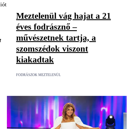
iót
Meztelenül vág hajat a 21
éves fodrásznő –
művészetnek tartja, a
t
szomszédok viszont
kiakadtak
FODRÁSZOK MEZTELENÜL