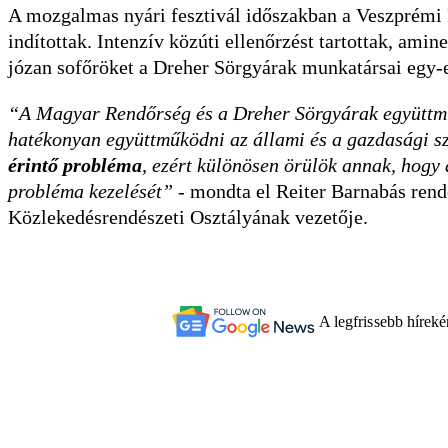
A mozgalmas nyári fesztivál időszakban a Veszprémi 
indítottak. Intenzív közúti ellenőrzést tartottak, amin
józan sofőröket a Dreher Sörgyárak munkatársai egy-e
“A Magyar Rendőrség és a Dreher Sörgyárak együttmű
hatékonyan együttműködni az állami és a gazdasági sz
érintő probléma
, ezért különösen örülök annak, hogy 
probléma kezelését”
- mondta el Reiter Barnabás ren
Közlekedésrendészeti Osztályának vezetője.
A legfrissebb hírek