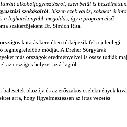
turált alkoholfogyasztásról, ezen belül is beszélhettün
gyasztási szokásairól
, hiszen ezek valós, sokakat érintő
és a leghatékonyabb megoldás, így a program első
éma szakértőjeként Dr. Simich Rita.
országos kutatás keretében térképezik fel a jelenlegi
ció legmegfelelőbb módját. A Dreher Sörgyárak
nyeket más országok eredményeivel is össze tudják ma
el az országos helyzet az átlagtól.
i balesetek okozója és az erőszakos cselekmények kivá
ktet arra, hogy figyelmeztessen az ittas vezetés