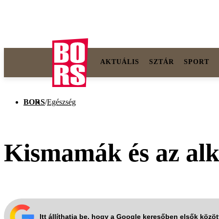
AKTUÁLIS
SZTÁR
SPORT
BORS
/
Egészség
Kismamák és az alk
Itt állíthatja be, hogy a Google keresőben elsők közö