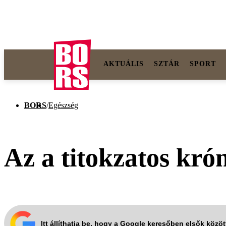
AKTUÁLIS
SZTÁR
SPORT
BORS
/
Egészség
Az a titokzatos kró
Itt állíthatja be, hogy a Google keresőben elsők közö