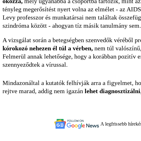
okozza,
mely ugyanabba a csoportba tartozik, mint a
tényleg megerősítést nyert volna az elmélet - az AID
Levy professzor és munkatársai nem találtak összefüg
szindróma között - ahogyan tíz másik tanulmány sem.
A vizsgálat során a betegségben szenvedők véréből pr
kórokozó nehezen él túl a vérben,
nem túl valószínű,
Felmerül annak lehetősége, hogy a korábban pozitív 
szennyeződtek a vírussal.
Mindazonáltal a kutatók felhívják arra a figyelmet, h
rejtve marad, addig nem igazán
lehet diagnosztizálni
A legfrissebb hírek