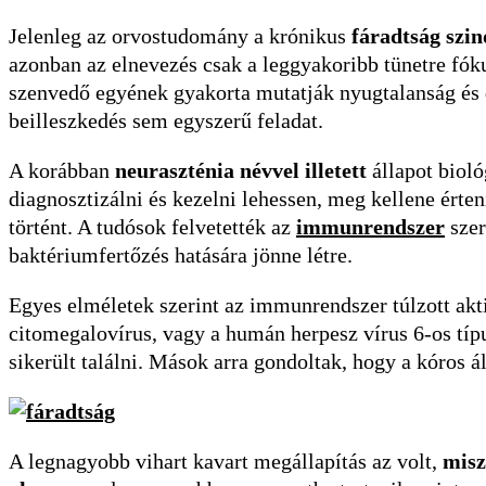
Jelenleg az orvostudomány a krónikus
fáradtság szin
azonban az elnevezés csak a leggyakoribb tünetre fóku
szenvedő egyének gyakorta mutatják nyugtalanság és d
beilleszkedés sem egyszerű feladat.
A korábban
neuraszténia névvel illetett
állapot bioló
diagnosztizálni és kezelni lehessen, meg kellene érte
történt. A tudósok felvetették az
immunrendszer
szer
baktériumfertőzés hatására jönne létre.
Egyes elméletek szerint az immunrendszer túlzott aktiv
citomegalovírus, vagy a humán herpesz vírus 6-os t
sikerült találni. Mások arra gondoltak, hogy a kóros á
A legnagyobb vihart kavart megállapítás az volt,
misz