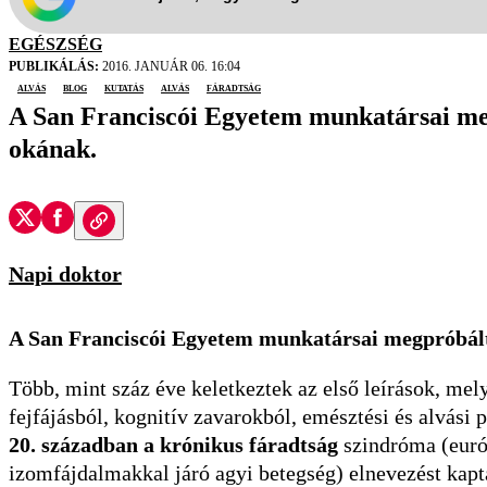
EGÉSZSÉG
PUBLIKÁLÁS:
2016. JANUÁR 06. 16:04
Alvás
blog
kutatás
alvás
fáradtság
A San Franciscói Egyetem munkatársai meg
okának.
Napi doktor
A San Franciscói Egyetem munkatársai megpróbálta
Több, mint száz éve keletkeztek az első leírások, me
fejfájásból, kognitív zavarokból, emésztési és alvási 
20. században a krónikus fáradtság
szindróma (euró
izomfájdalmakkal járó agyi betegség) elnevezést kapt