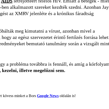
z
AIDS
létrejöttéért felelős HIV. Emiatt a betegek - mie
S-ben alkalmazott szereket kezdték szedni. Azonban Jay
gést az XMRV jelenléte és a krónikus fáradtság
óbálták meg kimutatni a vírust, azonban mivel a
 hogy az egész szervezetet érintő fertőzés forrása lehet
eredményeket bemutató tanulmány során a vizsgált min
ogy a probléma továbbra is fennáll, és amíg a kórfolya
, kezelni, illetve megelőzni sem.
ért kövess minket a Bors
Google News
oldalán is!