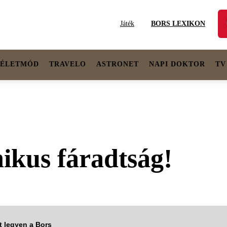
Játék
BORS LEXIKON
ÉLETMÓD
TRAVELO
ASTRONET
NAPI DOKTOR
TV
nikus fáradtság!
tt legyen a Bors