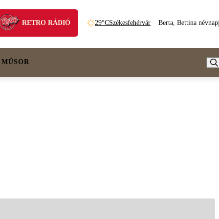
RETRO RÁDIÓ
29°C
Székesfehérvár
Berta, Bettina névnap
 MŰSOR