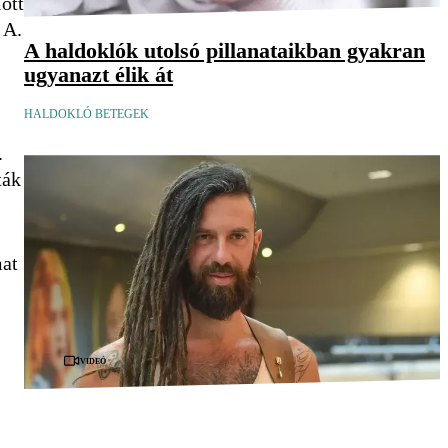
lőtt
 A.
A haldoklók utolsó pillanataikban gyakran
ugyanazt élik át
HALDOKLÓ BETEGEK
.
ták
mat
Videó