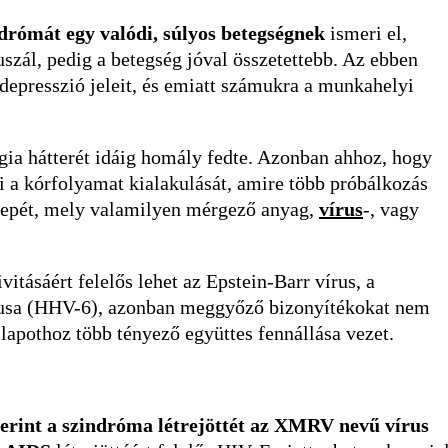
drómát egy valódi, súlyos betegségnek
ismeri el,
szál, pedig a betegség jóval összetettebb. Az ebben
epresszió jeleit, és emiatt számukra a munkahelyi
gia hátterét idáig homály fedte. Azonban ahhoz, hogy
ni a kórfolyamat kialakulását, amire több próbálkozás
epét, mely valamilyen mérgező anyag,
vírus
-, vagy
itásáért felelős lehet az Epstein-Barr vírus, a
ípusa (HHV-6), azonban meggyőző bizonyítékokat nem
llapothoz több tényező együttes fennállása vezet.
erint a szindróma létrejöttét az XMRV nevű vírus