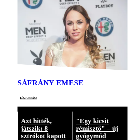
SÁFRÁNY EMESE
légtornász
Azt hitték,
"Egy kicsit
játszik: 8
rémisztő" – új
sztrókot kapott
gyógymód