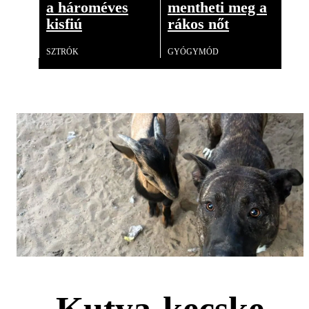
a hároméves
mentheti meg a
kisfiú
rákos nőt
SZTRÓK
GYÓGYMÓD