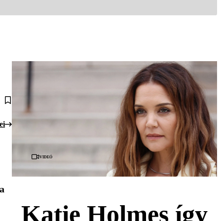
ei
Videó
 a
Katie Holmes így