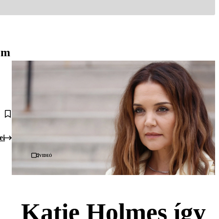
om
ei
Videó
Katie Holmes így