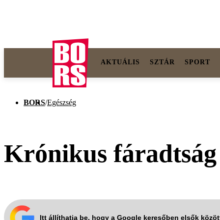
AKTUÁLIS
SZTÁR
SPORT
BORS
/
Egészség
Krónikus fáradtság
Itt állíthatja be, hogy a Google keresőben elsők közö