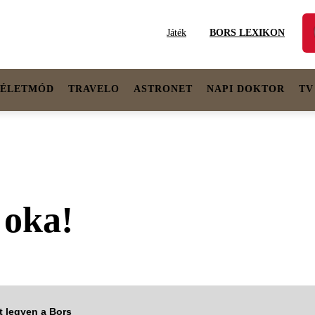
Játék
BORS LEXIKON
ÉLETMÓD
TRAVELO
ASTRONET
NAPI DOKTOR
TV
 oka!
tt legyen a Bors