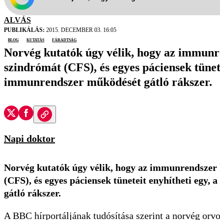
ALVÁS
PUBLIKÁLÁS:
2015. DECEMBER 03. 16:05
blog
kutatás
fáradtság
Norvég kutatók úgy vélik, hogy az immunr
szindrómát (CFS), és egyes páciensek tünetei
immunrendszer működését gátló rákszer.
Napi doktor
Norvég kutatók úgy vélik, hogy az immunrendszer 
(CFS), és egyes páciensek tüneteit enyhítheti egy,
gátló rákszer.
A BBC hírportáljának tudósítása szerint a norvég or