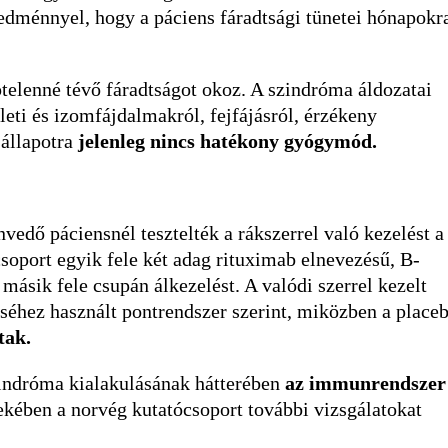
redménnyel, hogy a páciens fáradtsági tünetei hónapokr
elenné tévő fáradtságot okoz. A szindróma áldozatai
leti és izomfájdalmakról, fejfájásról, érzékeny
 állapotra
jelenleg nincs hatékony gyógymód.
dő páciensnél tesztelték a rákszerrel való kezelést a
oport egyik fele két adag rituximab elnevezésű, B-
a másik fele csupán álkezelést. A valódi szerrel kezelt
éséhez használt pontrendszer szerint, miközben a place
tak.
indróma kialakulásának hátterében
az immunrendszer
ekében a norvég kutatócsoport további vizsgálatokat