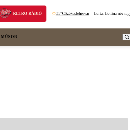
RETRO RÁDIÓ
35°C
Székesfehérvár
Berta, Bettina névnap
 MŰSOR