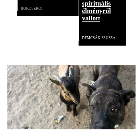
spirituális
HOROSZKÓP
élményről
vallott
Videó
DEMCSÁK ZSUZSA