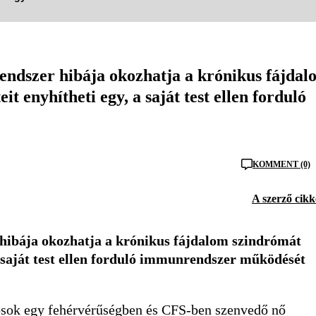
endszer hibája okozhatja a krónikus fájdal
t enyhítheti egy, a saját test ellen forduló
KOMMENT (0)
A szerző cikk
hibája okozhatja a krónikus fájdalom szindrómát
 a saját test ellen forduló immunrendszer működését
vosok egy fehérvérűségben és CFS-ben szenvedő nő