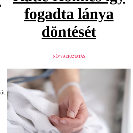
a
fogadta lánya
döntését
NÉVVÁLTOZTATÁS
bót