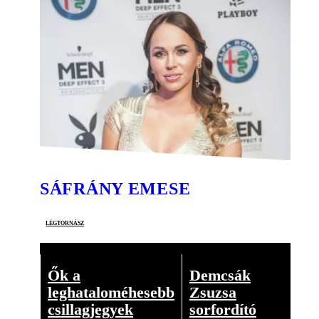
SÁFRÁNY EMESE
légtornász
Ők a
Demcsák
leghataloméhesebb
Zsuzsa
csillagjegyek
sorfordító