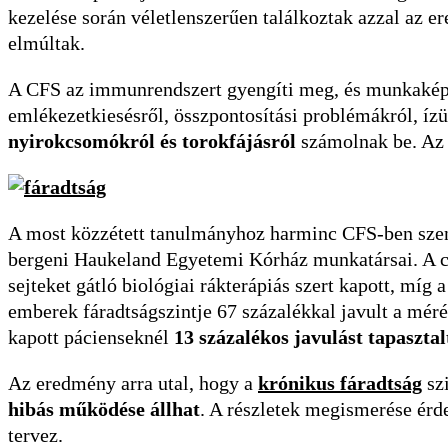
kezelése során véletlenszerűen találkoztak azzal az e
elmúltak.
A CFS az immunrendszert gyengíti meg, és munkaképt
emlékezetkiesésről, összpontosítási problémákról, ízü
nyirokcsomókról és torokfájásról
számolnak be. Az
A most közzétett tanulmányhoz harminc CFS-ben szenve
bergeni Haukeland Egyetemi Kórház munkatársai. A cs
sejteket gátló biológiai rákterápiás szert kapott, míg 
emberek fáradtságszintje 67 százalékkal javult a mér
kapott pácienseknél
13 százalékos javulást tapasztal
Az eredmény arra utal, hogy a
krónikus fáradtság
sz
hibás működése állhat
. A részletek megismerése érd
tervez.