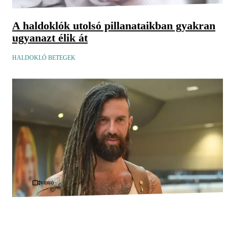
A haldoklók utolsó pillanataikban gyakran
ugyanazt élik át
HALDOKLÓ BETEGEK
Videó