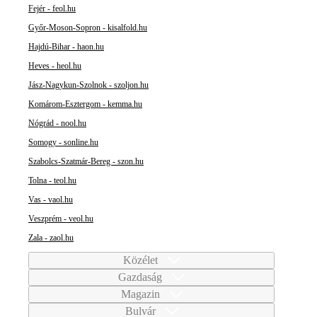
Fejér - feol.hu
Győr-Moson-Sopron - kisalfold.hu
Hajdú-Bihar - haon.hu
Heves - heol.hu
Jász-Nagykun-Szolnok - szoljon.hu
Komárom-Esztergom - kemma.hu
Nógrád - nool.hu
Somogy - sonline.hu
Szabolcs-Szatmár-Bereg - szon.hu
Tolna - teol.hu
Vas - vaol.hu
Veszprém - veol.hu
Zala - zaol.hu
Közélet
Gazdaság
Magazin
Bulvár