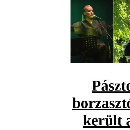
Pászt
borzaszt
került 