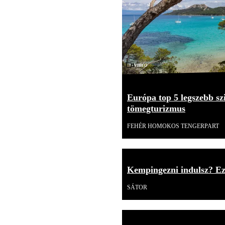
Videó
Európa top 5 legszebb szi
tömegturizmus
FEHÉR HOMOKOS TENGERPART
Kempingezni indulsz? Ezt
SÁTOR