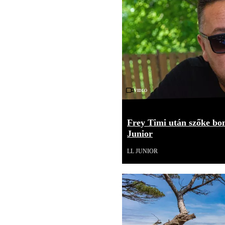
Videó
Frey Timi után szőke bom
Junior
LL JUNIOR