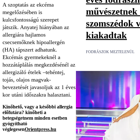
A szoptatás az ekcéma
művészetnek t
megelőzésében is
kulcsfontosságú szerepet
szomszédok v
játszik. Anyatej hiányában az
kiakadtak
allergiára hajlamos
csecsemőknek hipoallergén
(HA) tápszert adhatunk.
FODRÁSZOK MEZTELENÜL
Ekcémás gyermekeknél a
hozzátáplálás megkezdésénél az
allergizáló ételek –tehéntej,
tojás, olajos magvak-
bevezetését javasoljuk az 1 éves
kor utáni időszakra halasztani.
Kinőhető, vagy a későbbi allergia
előfutára?
kinőheti a
betegséget
nem minden esetben
gyógyítható
véglegesen
Orientpress.hu