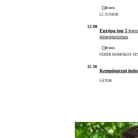
Videó
LL JUNIOR
12:00
Európa top 5
legsz
tömegturizmus
Videó
FEHÉR HOMOKOS TE
11:30
Kempingezni indul
SÁTOR