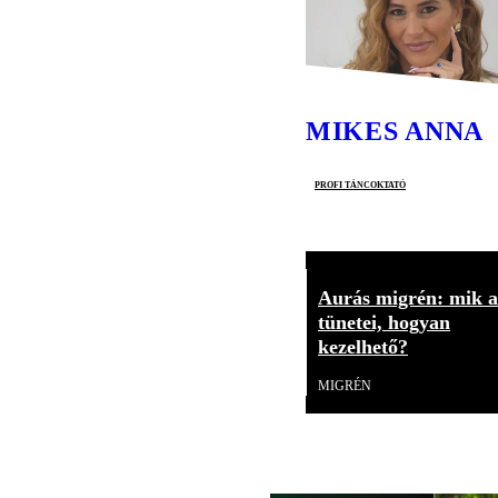
MIKES ANNA
profi táncoktató
Aurás migrén: mik a
tünetei, hogyan
kezelhető?
MIGRÉN