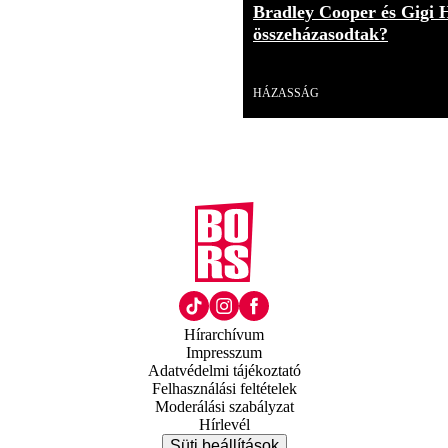
Bradley Cooper és Gigi 
összeházasodtak?
Videó
HÁZASSÁG
Hírarchívum
Impresszum
Adatvédelmi tájékoztató
Felhasználási feltételek
Moderálási szabályzat
Hírlevél
Süti beállítások