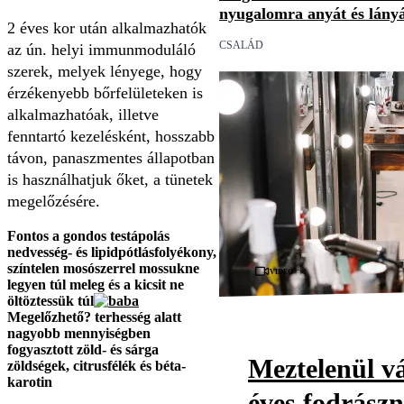
nyugalomra anyát és lány
2 éves kor után alkalmazhatók
CSALÁD
az ún. helyi immunmoduláló
szerek, melyek lényege, hogy
érzékenyebb bőrfelületeken is
alkalmazhatóak, illetve
fenntartó kezelésként, hosszabb
távon, panaszmentes állapotban
is használhatjuk őket, a tünetek
megelőzésére.
Fontos a gondos testápolás
nedvesség- és lipidpótlás
folyékony,
színtelen mosószerrel mossuk
ne
Videó
legyen túl meleg és a kicsit ne
öltöztessük túl
Megelőzhető?
terhesség alatt
nagyobb mennyiségben
fogyasztott zöld- és sárga
Meztelenül vá
zöldségek, citrusfélék és béta-
karotin
éves fodrászn