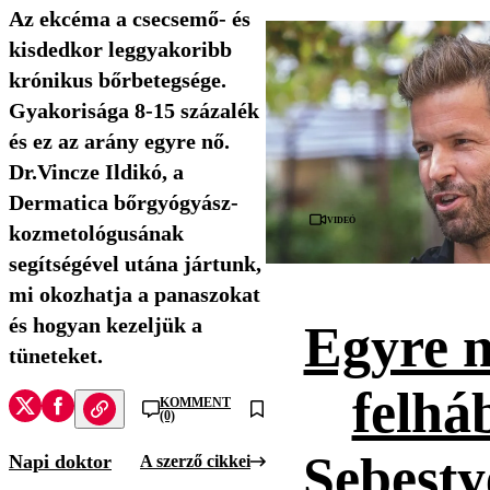
Az ekcéma a csecsemő- és
kisdedkor leggyakoribb
krónikus bőrbetegsége.
Gyakorisága 8-15 százalék
és ez az arány egyre nő.
Dr.Vincze Ildikó, a
Dermatica bőrgyógyász-
Videó
kozmetológusának
segítségével utána jártunk,
mi okozhatja a panaszokat
és hogyan kezeljük a
Egyre 
tüneteket.
felhá
KOMMENT
(0)
Sebesty
Napi doktor
A szerző cikkei