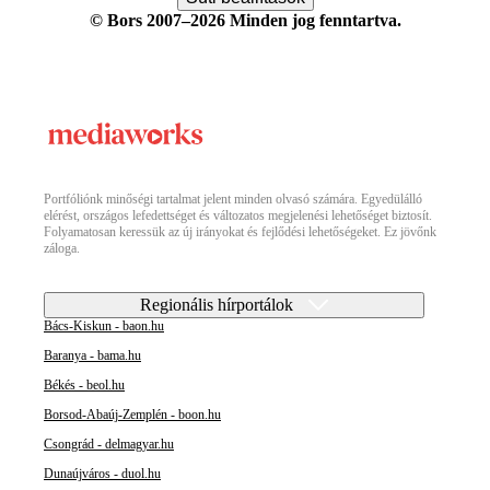
© Bors 2007–2026 Minden jog fenntartva.
Portfóliónk minőségi tartalmat jelent minden olvasó számára. Egyedülálló
elérést, országos lefedettséget és változatos megjelenési lehetőséget biztosít.
Folyamatosan keressük az új irányokat és fejlődési lehetőségeket. Ez jövőnk
záloga.
Regionális hírportálok
Bács-Kiskun - baon.hu
Baranya - bama.hu
Békés - beol.hu
Borsod-Abaúj-Zemplén - boon.hu
Csongrád - delmagyar.hu
Dunaújváros - duol.hu