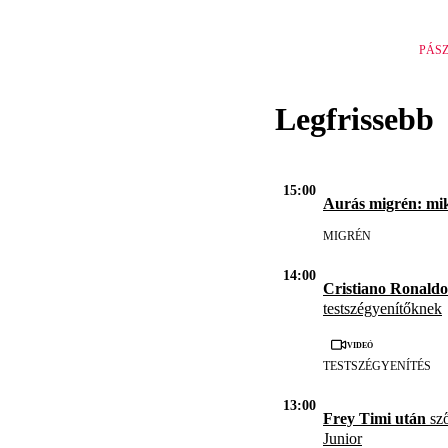
PÁS
Legfrissebb
15:00
Aurás migrén: mi
MIGRÉN
14:00
Cristiano Ronald
testszégyenítőknek
Videó
TESTSZÉGYENÍTÉS
13:00
Frey Timi után
sző
Junior