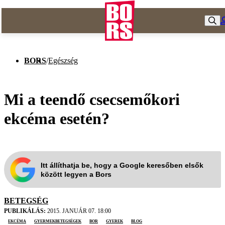
BORS
/
Egészség
Mi a teendő csecsemőkori
ekcéma esetén?
Itt állíthatja be, hogy a Google keresőben elsők
között legyen a Bors
BETEGSÉG
PUBLIKÁLÁS:
2015. JANUÁR 07. 18:00
ekcéma
gyermekbetegségek
bor
gyerek
blog