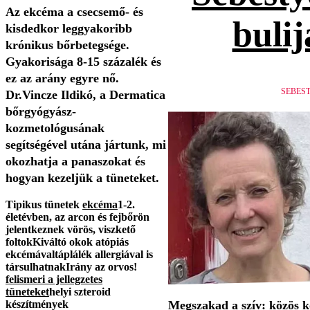
Az ekcéma a csecsemő- és
bulij
kisdedkor leggyakoribb
krónikus bőrbetegsége.
Gyakorisága 8-15 százalék és
ez az arány egyre nő.
SEBES
Dr.Vincze Ildikó, a Dermatica
bőrgyógyász-
kozmetológusának
segítségével utána jártunk, mi
okozhatja a panaszokat és
hogyan kezeljük a tüneteket.
Tipikus tünetek
ekcéma
1-2.
életévben, az arcon és fejbőrön
jelentkeznek vörös, viszkető
foltok
Kiváltó okok
atópiás
ekcémával
táplálék allergiával is
társulhatnak
Irány az orvos!
felismeri a jellegzetes
tüneteket
helyi szteroid
készítmények
Megszakad a szív: közös 